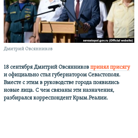
ПРИСОЕДИНЯЙТЕСЬ!
ПОБЕДИТЕЛЕЙ НЕ СУДЯТ?
КРЫМ.НЕПОКОРЕННЫЙ
ELIFBE
УКРАИНСКАЯ ПРОБЛЕМА КРЫМА
Все сайты RFE/RL
Дмитрий Овсянников
18 сентября Дмитрий Овсянников
принял присягу
и официально стал губернатором Севастополя.
Вместе с этим в руководстве города появились
новые лица. С чем связаны эти назначения,
разбирался корреспондент Крым.Реалии.