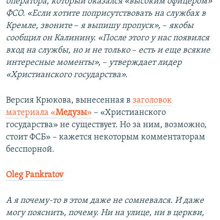
оператора, который оказался «высоким офицером»
ФСО. «Если хотите поприсутствовать на службах в
Кремле, звоните
–​
я выпишу пропуск»,
–​
якобы
сообщил он Калинину. «После этого у нас появился
вход на службы, но и не только
–​
есть и еще всякие
интересные моменты»,
–​
утверждает лидер
«Христианского государства».
Версия Крюкова, вынесенная в
заголовок
материала «
Медузы
»
– «Христианского
государства» не существует. Но за ним, возможно,
стоит ФСБ» – кажется некоторым комментаторам
бесспорной.
Oleg Pankratov
А я почему-то в этом даже не сомневался. И даже
могу пояснить, почему. Ни на улице, ни в церкви,