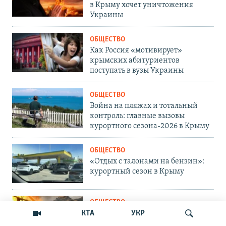
в Крыму хочет уничтожения
Украины
ОБЩЕСТВО
Как Россия «мотивирует»
крымских абитуриентов
поступать в вузы Украины
ОБЩЕСТВО
Война на пляжах и тотальный
контроль: главные вызовы
курортного сезона-2026 в Крыму
ОБЩЕСТВО
«Отдых с талонами на бензин»:
курортный сезон в Крыму
ОБЩЕСТВО
КТА
УКР
«Включен режим тишины и
красоты». Отдых в прифронтовом