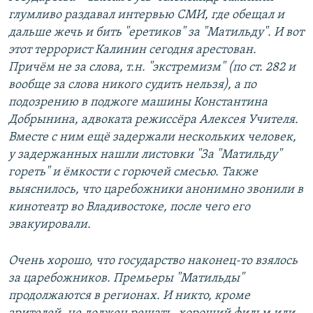
глумливо раздавал интервью СМИ, где обещал и
дальше жечь и бить "еретиков" за "Матильду". И вот
этот террорист Калинин сегодня арестован.
Причём не за слова, т.н. "экстремизм" (по ст. 282 и
вообще за слова никого судить нельзя), а по
подозрению в поджоге машины Константина
Добрынина, адвоката режиссёра Алексея Учителя.
Вместе с ним ещё задержали нескольких человек,
у задержанных нашли листовки "За "Матильду"
гореть" и ёмкости с горючей смесью. Также
выяснилось, что царебожники анонимно звонили в
кинотеатр во Владивостоке, после чего его
эвакуировали.
Очень хорошо, что государство наконец-то взялось
за царебожников. Премьеры "Матильды"
продолжаются в регионах. И никто, кроме