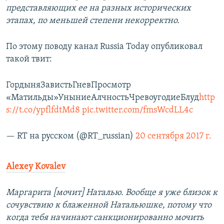
представляющих ее на разных исторических
этапах, по меньшей степени некорректно.
По этому поводу канал Russia Today опубликовал
такой твит:
ГордыняЗавистьГневПросмотр
«Матильды»УныниеАлчностьЧревоугодиеБлуд
http
s://t.co/ypflfdtMd8
pic.twitter.com/fmsWcdLL4c
— RT на русском (@RT_russian)
20 сентября 2017 г.
Alexey Kovalev
Маргарита [мочит] Наталью. Вообще я уже близок к
сочувствию к блаженной Натальюшке, потому что
когда тебя начинают санкционированно мочить