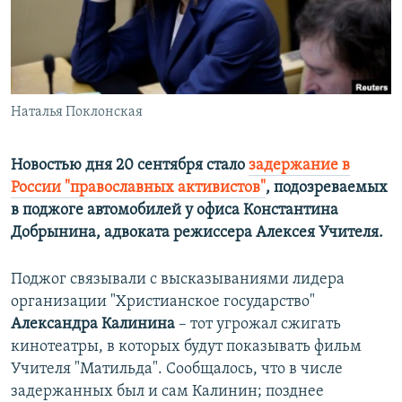
ПРИСОЕДИНЯЙТЕСЬ!
ПОБЕДИТЕЛЕЙ НЕ СУДЯТ?
КРЫМ.НЕПОКОРЕННЫЙ
ELIFBE
Наталья Поклонская
УКРАИНСКАЯ ПРОБЛЕМА КРЫМА
Все сайты RFE/RL
Новостью дня 20 сентября стало
задержание в
России "православных активистов"
, подозреваемых
в поджоге автомобилей у офиса Константина
Добрынина, адвоката режиссера Алексея Учителя.
Поджог связывали с высказываниями лидера
организации "Христианское государство"
Александра Калинина
– тот угрожал сжигать
кинотеатры, в которых будут показывать фильм
Учителя "Матильда". Сообщалось, что в числе
задержанных был и сам Калинин; позднее