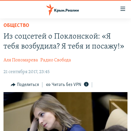
Доступность
ссылки
Вернуться
ОБЩЕСТВО
к
НОВОСТИ
Из соцсетей о Поклонской: «Я
основному
СПЕЦПРОЕКТЫ
содержанию
тебя возбудила? Я тебя и посажу!»
ВОДА
Вернутся
ГРУЗ 200
к
Аля Пономарева
Радио Свобода
ИСТОРИЯ
КАРТА ВОЕННЫХ ОБЪЕКТОВ КРЫМА
главной
21 сентября 2017, 23:45
ЕЩЕ
11 ЛЕТ ОККУПАЦИИ КРЫМА. 11 ИСТОРИЙ СОПРОТИВЛЕНИЯ
навигации
Вернутся
РАДІО СВОБОДА
ИНТЕРАКТИВ
Поделиться
Читать без VPN
к
КАК ОБОЙТИ БЛОКИРОВКУ
ИНФОГРАФИКА
поиску
ТЕЛЕПРОЕКТ КРЫМ.РЕАЛИИ
Українською
СОВЕТЫ ПРАВОЗАЩИТНИКОВ
Qırımtatar
ПРОПАВШИЕ БЕЗ ВЕСТИ