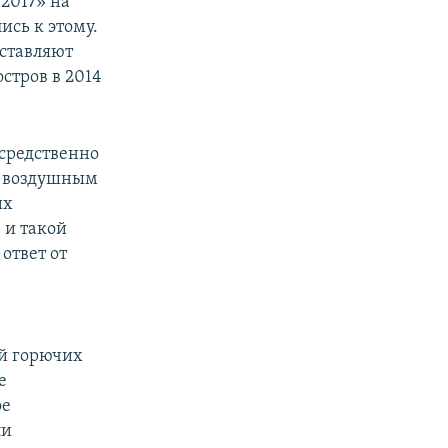
2017» на
ись к этому.
оставляют
стров в 2014
осредственно
м воздушным
их
 и такой
ответ от
ий горючих
е
ое
ли