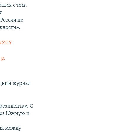
ться с тем,
я
Россия не
жности».
AccZCY
 р.
ецкий журнал
резидента». С
рез Южную и
ия между