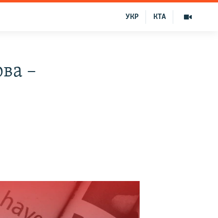
УКР
КТА
рва –