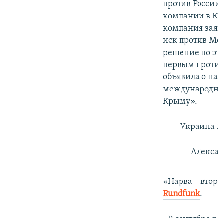
против Росси
компании в К
компания зая
иск против М
решение по эт
первым проти
объявила о н
международны
Крыму».
Украина 
— Алекса
«Нарва – вто
Rundfunk
.