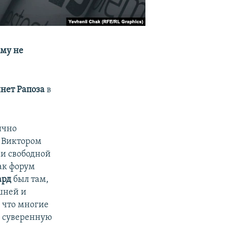
ему не
нет Рапоза
в
ично
 Виктором
и свободной
как форум
ард
был там,
шней и
 что многие
в суверенную