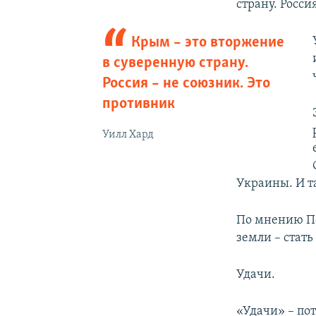
страну. Росси
Крым – это вторжение
в суверенную страну.
Россия – не союзник. Это
противник
Уилл Хард
Украины. И т
По мнению По
земли – стат
Удачи.
«Удачи» – по