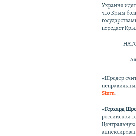
Украине идет 
что Крым бол
государствам
передаст Кры
НАТО
— Ал
«Шредер счит
неправильным
Stern
.
«
Герхард Шр
российской т
Центральную 
аннексирован