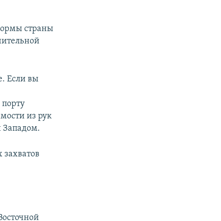
формы страны
чительной
. Если вы
 порту
имости из рук
и Западом.
 захватов
 Восточной