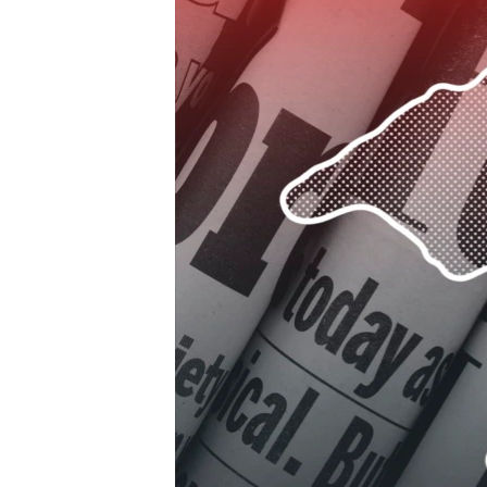
ПОБЕДИТЕЛЕЙ НЕ СУДЯТ?
КРЫМ.НЕПОКОРЕННЫЙ
ELIFBE
УКРАИНСКАЯ ПРОБЛЕМА КРЫМА