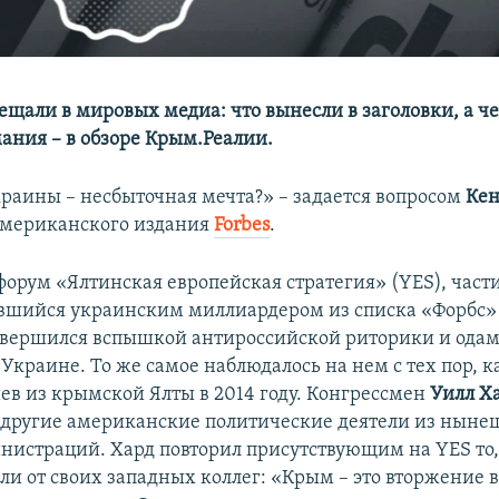
ещали в мировых медиа: что вынесли в заголовки, а ч
ания – в обзоре Крым.Реалии.
раины – несбыточная мечта?» – задается вопросом
Кен
американского издания
Forbes
.
орум «Ялтинская европейская стратегия» (YES), част
вшийся украинским миллиардером из списка «Форбс»
вершился вспышкой антироссийской риторики и одам
Украине. То же самое наблюдалось на нем с тех пор, 
иев из крымской Ялты в 2014 году. Конгрессмен
Уилл Х
 другие американские политические деятели из ныне
истраций. Хард повторил присутствующим на YES то,
ли от своих западных коллег: «Крым – это вторжение 