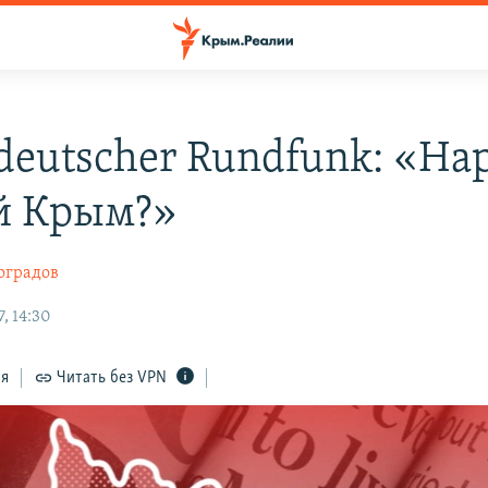
deutscher Rundfunk: «На
й Крым?»
оградов
, 14:30
ся
Читать без VPN