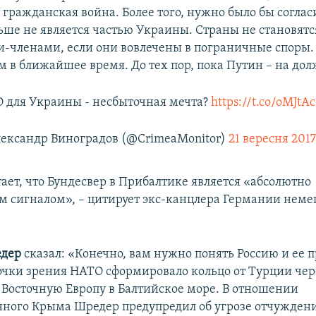
гражданская война. Более того, нужно было бы согласи
ьше не является частью Украины. Страны не становятс
и-членами, если они вовлечены в пограничные споры. 
м в ближайшее время. До тех пор, пока Путин – на дол
 для Украины - несбыточная мечта?
https://t.co/oMJt
ександр Виноградов (@CrimeaMonitor)
21 вересня 2017
ает, что Бундесвер в Прибалтике является «абсолютно
 сигналом», – цитирует экс-канцлера Германии нем
едер
сказал: «Конечно, вам нужно понять Россию и ее п
очки зрения НАТО сформировало кольцо от Турции че
Восточную Европу в Балтийское море. В отношении
ного Крыма Шредер предупредил об угрозе отчужден