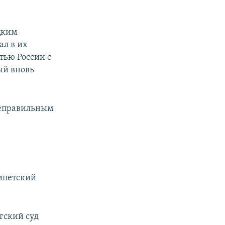
цким
ал в их
тью России с
рый вновь
 неправильным
гипетский
гский суд