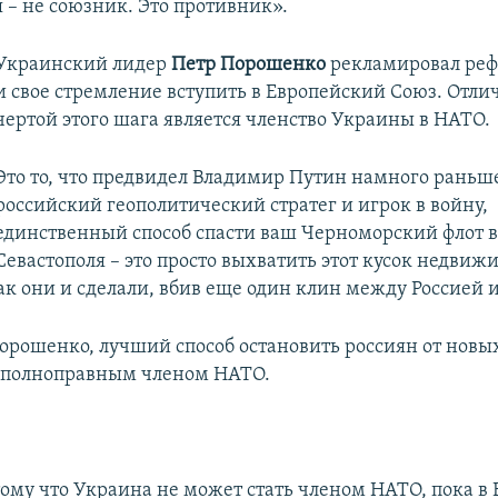
я – не союзник. Это противник».
Украинский лидер
Петр Порошенко
рекламировал ре
и свое стремление вступить в Европейский Союз. Отли
чертой этого шага является членство Украины в НАТО.
Это то, что предвидел Владимир Путин намного раньше
российский геополитический стратег и игрок в войну,
единственный способ спасти ваш Черноморский флот в
Севастополя – это просто выхватить этот кусок недвиж
ак они и сделали, вбив еще один клин между Россией 
рошенко, лучший способ остановить россиян от новых
ь полноправным членом НАТО.
тому что Украина не может стать членом НАТО, пока в