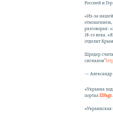
Россией и Ге
«Из-за нашей
отношением, 
разговорах: 
18-го века. «
отделит Крым 
Шредер счита
сигналом"
htt
— Александр 
«Украина пода
портал
ElFagr
.
«Украинская 