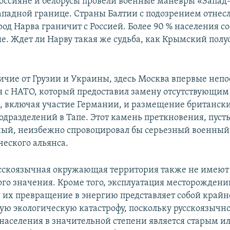
россияне и белорусы провели военные маневры «Запад-
ападной границе. Страны Балтии с подозрением отнесл
од Нарва граничит с Россией. Более 90 % населения с
е. Ждет ли Нарву такая же судьба, как Крымский полуо
личие от Грузии и Украины, здесь Москва впервые неп
я с НАТО, который предоставил замену отсутствующи
, включая участие Германии, и размещение британск
одразделений в Тапе. Этот камень преткновения, пусть
ый, неизбежно спровоцировал бы серьезный военный 
ческого альянса.
усскоязычная окружающая территория также не имеют
ого значения. Кроме того, эксплуатация месторожден
и их превращение в энергию представляет собой крайн
ю экологическую катастрофу, поскольку русскоязычн
населения в значительной степени является старым и