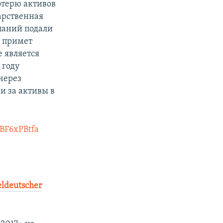
отерю активов
арственная
мпаний подали
е примет
е является
 году
через
 за активы в
nBF6xPBtfa
eldeutscher