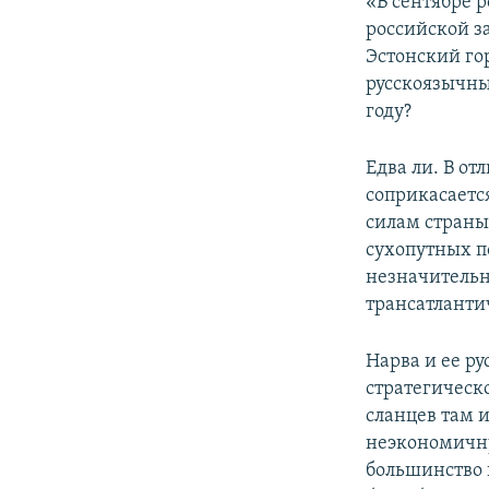
«В сентябре 
российской з
Эстонский гор
русскоязычны
году?
Едва ли. В от
соприкасаетс
силам страны
сухопутных п
незначительн
трансатланти
Нарва и ее р
стратегическ
сланцев там 
неэкономичну
большинство 