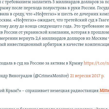
и с требованием заплатить 5 миллиардов долларов за п
рыму после перехода полуострова в руки России. Госуд
вила в среду, что «Нефтегаз» и шесть ее дочерних ко
осквы. «Нефтегаз» ожидает, что третейский суд в Гааг
ому делу до конца следующего года. Это требование н
в России от украинской компании, которая в прошлом
амерении вернуть 2,6 миллиардов долларов из Москвы 
й инвестиционный арбитраж в качестве компенсации
подала в суд на Россию за активы в Крыму
https://t.co/
ндр Виноградов (@CrimeaMonitor)
21 вересня 2017 р.
рой Крым?» – спрашивает немецкая радиостанция
Mitt