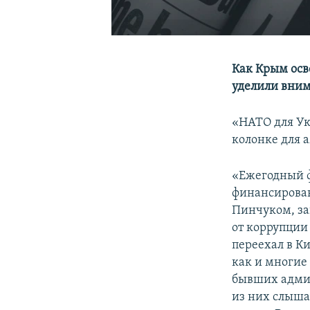
Как Крым осв
уделили вним
«НАТО для Ук
колонке для 
«Ежегодный ф
финансирова
Пинчуком, за
от коррупции 
переехал в К
как и многие
бывших админ
из них слыша