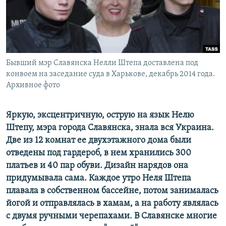
ПРИСОЕДИНЯЙТЕСЬ!
ПОБЕДИТЕЛЕЙ НЕ СУДЯТ?
КРЫМ.НЕПОКОРЕННЫЙ
ELIFBE
Бывший мэр Славянска Нелли Штепа доставлена под
УКРАИНСКАЯ ПРОБЛЕМА КРЫМА
конвоем на заседание суда в Харькове, декабрь 2014 года.
Все сайты RFE/RL
Архивное фото
Яркую, эксцентричную, острую на язык Нелю
Штепу, мэра города Славянска, знала вся Украина.
Две из 12 комнат ее двухэтажного дома были
отведены под гардероб, в нем хранились 300
платьев и 40 пар обуви. Дизайн нарядов она
придумывала сама. Каждое утро Неля Штепа
плавала в собственном бассейне, потом занималась
йогой и отправлялась в хамам, а на работу являлась
с двумя ручными черепахами. В Славянске многие