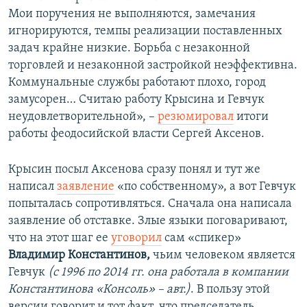
Мои поручения не выполняются, замечания
игнорируются, темпы реализации поставленных
задач крайне низкие. Борьба с незаконной
торговлей и незаконной застройкой неэффективна.
Коммунальные службы работают плохо, город
замусорен… Считаю работу Крысина и Гевчук
неудовлетворительной», –
резюмировал
итоги
работы феодосийской власти Сергей Аксенов.
Крысин посыл Аксенова сразу понял и тут же
написал
заявление
«по собственному», а вот Гевчук
попыталась сопротивляться. Сначала она написала
заявление об отставке. Злые языки поговаривают,
что на этот шаг ее
уговорил
сам «спикер»
Владимир Константинов,
чьим человеком является
Гевчук
(с 1996 по 2014 гг. она работала в компании
Константинова «Консоль» – авт.)
. В пользу этой
версии говорит и тот факт, что председатель