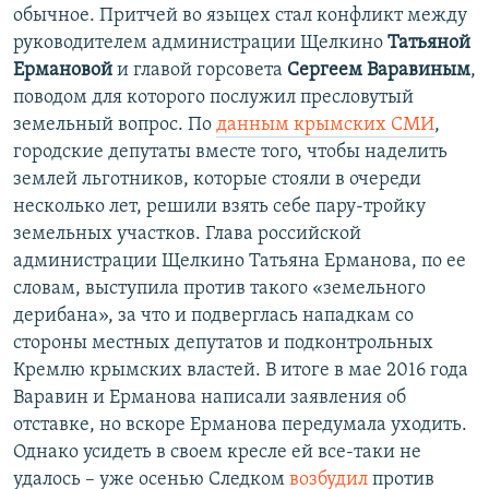
обычное. Притчей во языцех стал конфликт между
руководителем администрации Щелкино
Татьяной
Ермановой
и главой горсовета
Сергеем Варавиным
,
поводом для которого послужил пресловутый
земельный вопрос. По
данным крымских СМИ
,
городские депутаты вместе того, чтобы наделить
землей льготников, которые стояли в очереди
несколько лет, решили взять себе пару-тройку
земельных участков. Глава российской
администрации Щелкино Татьяна Ерманова, по ее
словам, выступила против такого «земельного
дерибана», за что и подверглась нападкам со
стороны местных депутатов и подконтрольных
Кремлю крымских властей. В итоге в мае 2016 года
Варавин и Ерманова написали заявления об
отставке, но вскоре Ерманова передумала уходить.
Однако усидеть в своем кресле ей все-таки не
удалось – уже осенью Следком
возбудил
против