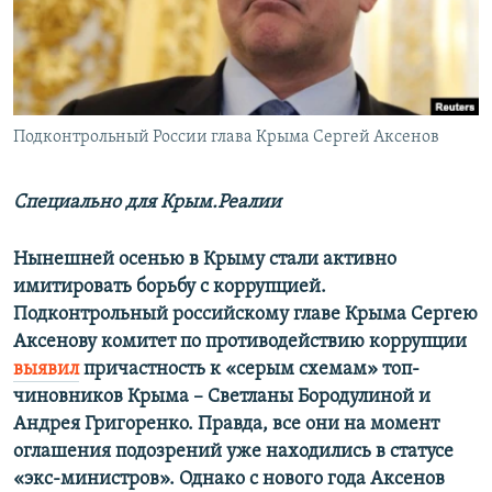
ПРИСОЕДИНЯЙТЕСЬ!
ПОБЕДИТЕЛЕЙ НЕ СУДЯТ?
КРЫМ.НЕПОКОРЕННЫЙ
ELIFBE
Подконтрольный России глава Крыма Сергей Аксенов
УКРАИНСКАЯ ПРОБЛЕМА КРЫМА
Все сайты RFE/RL
Специально для Крым.Реалии
Нынешней осенью в Крыму стали активно
имитировать борьбу с коррупцией.
Подконтрольный российскому главе Крыма Сергею
Аксенову комитет по противодействию коррупции
выявил
причастность к «серым схемам» топ-
чиновников Крыма – Светланы Бородулиной и
Андрея Григоренко. Правда, все они на момент
оглашения подозрений уже находились в статусе
«экс-министров». Однако с нового года Аксенов