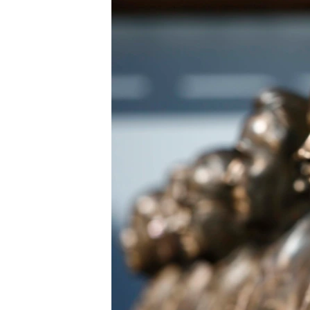
ПОБЕДИТЕЛЕЙ НЕ СУДЯТ?
КРЫМ.НЕПОКОРЕННЫЙ
ELIFBE
УКРАИНСКАЯ ПРОБЛЕМА КРЫМА