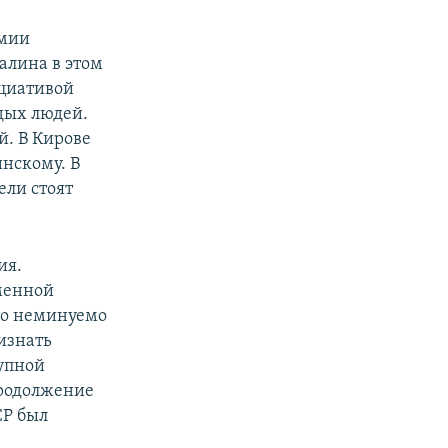
емии
алина в этом
ициативой
дых людей.
й. В Кирове
нскому. В
ели стоят
ия.
менной
то неминуемо
изнать
упной
продолжение
СР был