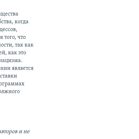
бщества
ства, когда
цессов,
 того, что
ости, так как
й, как это
 нацизма.
нии является
ыставки
рограммах
должного
второв и не