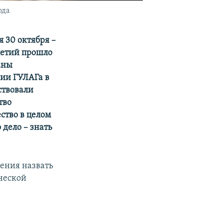
ода
 30 октября –
летий прошло
аны
ии ГУЛАГа в
ствовали
тво
ство в целом
 дело – знать
чения назвать
ческой