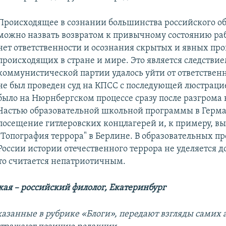
Происходящее в сознании большинства российского о
можно назвать возвратом к привычному состоянию раб
нет ответственности и осознания скрытых и явных про
происходящих в стране и мире. Это является следствием
коммунистической партии удалось уйти от ответственн
не был проведен суд на КПСС с последующей люстрацие
было на Нюрнбергском процессе сразу после разгрома
Частью образовательной школьной программы в Герма
посещение гитлеровских концлагерей и, к примеру, в
"Топография террора" в Берлине. В образовательных п
России истории отечественного террора не уделяется 
то считается непатриотичным.
кая – российский филолог, Екатеринбург
азанные в рубрике «Блоги», передают взгляды самих а