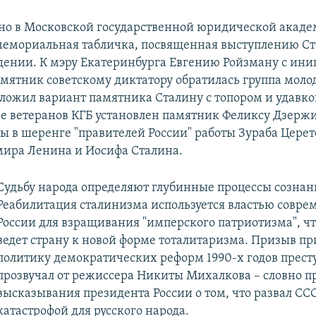
но в Московской государственной юридической акад
мемориальная табличка, посвященная выступлению Ст
дении. К мэру Екатеринбурга Евгению Ройзману с ин
амятник советскому диктатору обратилась группа моло
ложил вариант памятника Сталину с топором и удавко
е ветеранов КГБ установлен памятник Феликсу Дзержи
ы в шеренге "правителей России" работы Зураба Церет
ира Ленина и Иосифа Сталина.
Судьбу народа определяют глубинные процессы сознан
Реабилитация сталинизма используется властью совре
России для взращивания "имперского патриотизма", ч
ведет страну к новой форме тоталитаризма. Призыв пр
политику демократических реформ 1990-х годов прест
прозвучал от режиссера Никиты Михалкова – словно 
высказывания президента России о том, что развал СС
катастрофой для русского народа.