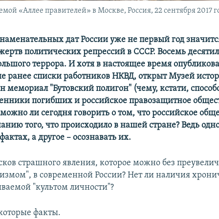
мой «Аллее правителей» в Москве, Россия, 22 сентября 2017 г
знаменательных дат России уже не первый год значится
жертв политических репрессий в СССР. Восемь десяти
ольшого террора. И хотя в настоящее время опубликов
е ранее списки работников НКВД, открыт Музей истор
н мемориал "Бутовский полигон" (чему, кстати, способ
венники погибших и российское правозащитное общес
можно ли сегодня говорить о том, что российское обще
нанию того, что происходило в нашей стране? Ведь одно
фактах, а другое – осознавать их.
осков страшного явления, которое можно без преувели
измом", в современной России? Нет ли наличия хрони
ываемой "культом личности"?
екоторые факты.