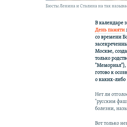
Бюсты Ленина и Сталина на так называе
В календаре 
День памяти
со времени Б
засекреченны
Москве, созда
только родст
"Мемориал"), 
готово к осоз
о каких-либо 
Нет ли отгол
"русским фаш
болезни, наз
Вот только н