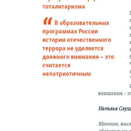
тоталитаризма
В образовательных
программах России
истории отечественного
террора не уделяется
должного внимания – это
считается
непатриотичным
внимания – э
Наталья Слуц
Мнения, выск