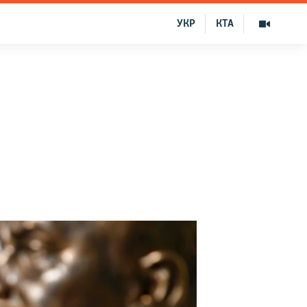
УКР
КТА