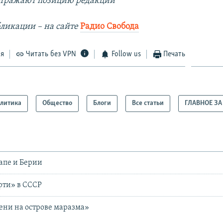
отражают позицию редакции
ликации – на сайте
Радио Свобода
ся
Читать без VPN
Follow us
Печать
литика
Общество
Блоги
Все статьи
ГЛАВНОЕ ЗА
апе и Берии
рти» в СССР
ни на острове маразма»