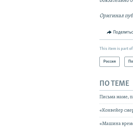
обязательно 
Оригинал пуб
Поделить
This item is part of
Россия
По
ПО ТЕМЕ
Письма маме, п
«Конвейер сме
«Машина време