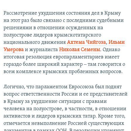
​Рассмотрение ухудшения состояния дел в Крыму
на этот раз было связано с последними судебными
решениями в отношении осужденных на
полуострове лидеров крымскотатарского
национального движения
Ахтема Чийгоза
,
Ильми
Умерова
и журналиста
Николая Семены
. Однако
итоговая резолюция европарламентариев имеет
гораздо более широкий характер ‒ там говорится о
всем комплексе крымских проблемных вопросов.
Логично, что парламентом Евросоюза был поднят
вопрос ответственности России и ее представителей
в Крыму за ухудшение ситуации с правами
человека на полуострове, в частности, в отношении
активистов и лидеров крымских татар. Кроме того,
отмечается невыполнение Россией существующих
документов в рамках ООН. В резолюции упомянут