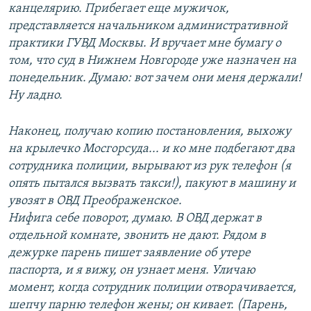
канцелярию. Прибегает еще мужичок,
представляется начальником административной
практики ГУВД Москвы. И вручает мне бумагу о
том, что суд в Нижнем Новгороде уже назначен на
понедельник. Думаю: вот зачем они меня держали!
Ну ладно.
Наконец, получаю копию постановления, выхожу
на крылечко Мосгорсуда... и ко мне подбегают два
сотрудника полиции, вырывают из рук телефон (я
опять пытался вызвать такси!), пакуют в машину и
увозят в ОВД Преображенское.
Нифига себе поворот, думаю. В ОВД держат в
отдельной комнате, звонить не дают. Рядом в
дежурке парень пишет заявление об утере
паспорта, и я вижу, он узнает меня. Уличаю
момент, когда сотрудник полиции отворачивается,
шепчу парню телефон жены; он кивает. (Парень,