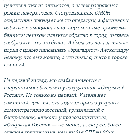
целятся в них из автоматов, а затем разряжают
рожки поверх голов. Отстрелявшись, ОМОН
оперативно покидает место операции, а физически
избитые и эмоционально надломанные приятели-
бандиты пешком плетутся обратно в город, пытаясь
сообразить, что это было… А была это показательная
порка с целью напомнить «бригадиру» Александру
Белому, что ему можно, а что нельзя, и кто в городе
главный.
На первый взгляд, это слабая аналогия с
вчерашними обысками у сотрудников «Открытой
России». Но только на первый. У меня нет
сомнений: для тех, кто отдавал приказ устроить
демонстративно жесткий, граничащий с
беспределом, «шмон» у правозащитников,
«Открытая Россия» — не менее, а, скорее, более
опасная группировка, чем любая ОПГ из 90-х.