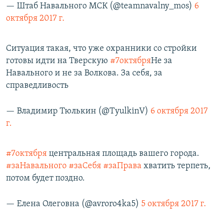
— Штаб Навального МСК (@teamnavalny_mos)
6
октября 2017 г.
Ситуация такая, что уже охранники со стройки
готовы идти на Тверскую
#7октября
Не за
Навального и не за Волкова. За себя, за
справедливость
— Владимир Тюлькин (@TyulkinV)
6 октября 2017
г.
#7октября
центральная площадь вашего города.
#заНавального
#заСебя
#заПрава
хватить терпеть,
потом будет поздно.
— Елена Олеговна (@avroro4ka5)
5 октября 2017 г.