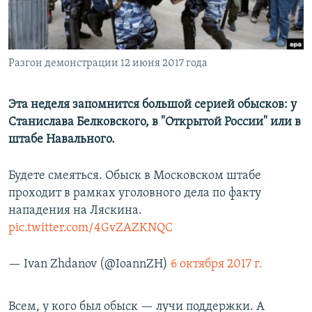
ПРИСОЕДИНЯЙТЕСЬ!
ПОБЕДИТЕЛЕЙ НЕ СУДЯТ?
КРЫМ.НЕПОКОРЕННЫЙ
ELIFBE
Разгон демонстрации 12 июня 2017 года
УКРАИНСКАЯ ПРОБЛЕМА КРЫМА
Эта неделя запомнится большой серией обысков: у
Все сайты RFE/RL
Станислава Белковского, в "Открытой России" или в
штабе Навального.
Будете смеяться. Обыск в Московском штабе
проходит в рамках уголовного дела по факту
нападения на Ляскина.
pic.twitter.com/4GvZAZKNQC
— Ivan Zhdanov (@IoannZH)
6 октября 2017 г.
Всем, у кого был обыск — лучи поддержки. А