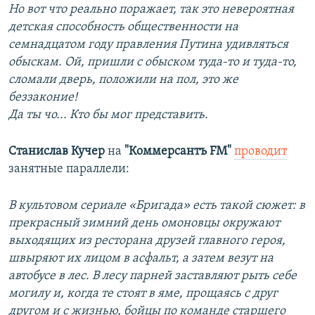
Но вот что реально поражает, так это невероятная
детская способность общественности на
семнадцатом году правления Путина удивляться
обыскам. Ой, пришли с обыском туда-то и туда-то,
сломали дверь, положили на пол, это же
беззаконие!
Да ты чо... Кто бы мог представить.
Станислав Кучер
на
"Коммерсантъ FM"
проводит
занятные параллели:
В культовом сериале «Бригада» есть такой сюжет: в
прекрасный зимний день омоновцы окружают
выходящих из ресторана друзей главного героя,
швыряют их лицом в асфальт, а затем везут на
автобусе в лес. В лесу парней заставляют рыть себе
могилу и, когда те стоят в яме, прощаясь с друг
другом и с жизнью, бойцы по команде старшего