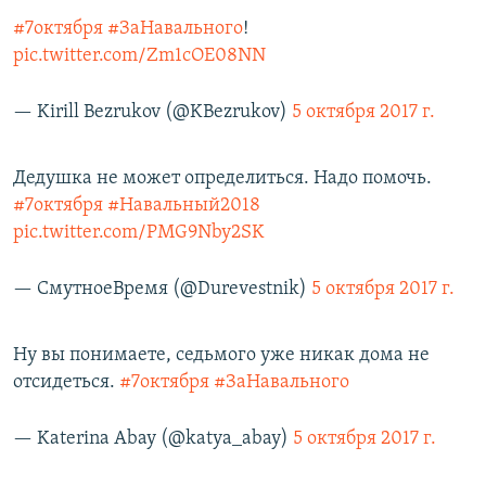
#7октября
#ЗаНавального
!
pic.twitter.com/Zm1cOE08NN
— Kirill Bezrukov (@KBezrukov)
5 октября 2017 г.
Дедушка не может определиться. Надо помочь.
#7октября
#Навальный2018
pic.twitter.com/PMG9Nby2SK
— СмутноеВремя (@Durevestnik)
5 октября 2017 г.
Ну вы понимаете, седьмого уже никак дома не
отсидеться.
#7октября
#ЗаНавального
— Katerina Abay (@katya_abay)
5 октября 2017 г.