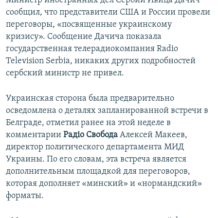
Министр иностранных дел Сербии Ивица Дачич
ПРИСОЕДИНЯЙТЕСЬ!
ПОБЕДИТЕЛЕЙ НЕ СУДЯТ?
сообщил, что представители США и России провели
переговоры, «посвященные украинскому
КРЫМ.НЕПОКОРЕННЫЙ
кризису». Сообщение Дачича показала
ELIFBE
государственная телерадиокомпания Radio
Television Serbia, никаких других подробностей
УКРАИНСКАЯ ПРОБЛЕМА КРЫМА
сербский министр не привел.
Все сайты RFE/RL
Украинская сторона была предварительно
осведомлена о деталях запланированной встречи в
Белграде, отметил ранее на этой неделе в
комментарии
Радiо Свобода
Алексей Макеев,
директор политического департамента МИД
Украины. По его словам, эта встреча является
дополнительным площадкой для переговоров,
которая дополняет «минский» и «нормандский»
форматы.