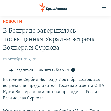
Доступность
ссылки
Вернуться
НОВОСТИ
к
НОВОСТИ
В Белграде завершилась
основному
СПЕЦПРОЕКТЫ
содержанию
посвященная Украине встреча
ВОДА
Вернутся
ГРУЗ 200
Волкера и Суркова
к
ИСТОРИЯ
КАРТА ВОЕННЫХ ОБЪЕКТОВ КРЫМА
главной
07 октября 2017, 20:35
ЕЩЕ
11 ЛЕТ ОККУПАЦИИ КРЫМА. 11 ИСТОРИЙ СОПРОТИВЛЕНИЯ
навигации
Вернутся
Поделиться
Читать без VPN
РАДІО СВОБОДА
ИНТЕРАКТИВ
к
В столице Сербии Белграде 7 октября состоялась
КАК ОБОЙТИ БЛОКИРОВКУ
ИНФОГРАФИКА
поиску
встреча спецпредставителя Госдепартамента США
ТЕЛЕПРОЕКТ КРЫМ.РЕАЛИИ
Курта Волкера и помощника президента России
Українською
Владислава Суркова.
СОВЕТЫ ПРАВОЗАЩИТНИКОВ
Qırımtatar
ПРОПАВШИЕ БЕЗ ВЕСТИ