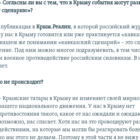
– Согласны ли вы с тем, что в Крыму события могут раз
у сценарию»?
а публикация в
Крым.Реалии
, в которой российский жу
 «у нас в Крыму готовится или уже практикуется «кавк
 нашем же понимании «кавказский сценарий» – это 
ение. Под ним можно многое подразумевать, в том чис
 и военное противодействие российским силовикам. В
нет.
о не происходит?
– Крымские татары в Крыму не изменяют своей мирно
нашего национального движения. У нас в Крыму нет
противостояния такого, какое от нас ожидали и ожидают
возможно, нас спасает. Хотя нас на это провоцируют р
действиями, на которые мы могли бы реагировать боле
но мы этого не делаем. Поэтому в этой части я не вижу