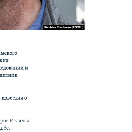
ымского
аких
ледовании и
ащитник
 известия о
аров Ислям и
дьбе.