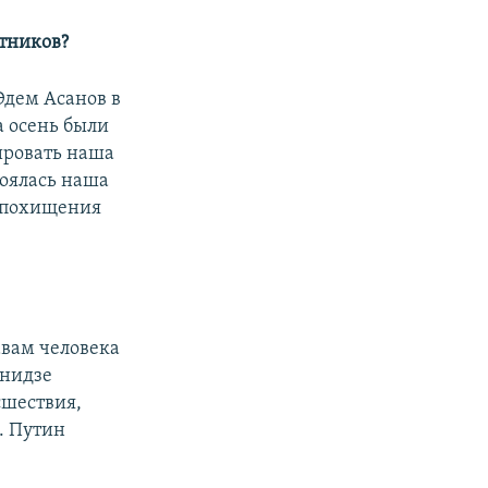
итников?
 Эдем Асанов в
а осень были
ировать наша
тоялась наша
и похищения
авам человека
анидзе
сшествия,
. Путин