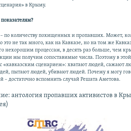
сценария» в Крыму.
м показателям?
о – по количеству похищенных и пропавших. Может, ко
о это не так много, как на Кавказе, но на том же Кавка
о нехорошим процессам, в десять раз больше, чем кр
екции мы получим сопоставимые числа. Поэтому в этой 
о с «кавказским сценарием»: хватают людей, сажают л
ей, пытают людей, убивают людей. Почему я могу гов
й – достаточно вспомнить случай Решата Аметова.
ие: антология пропавших активистов в Кр
ея)