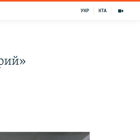
УКР
КТА
арий»