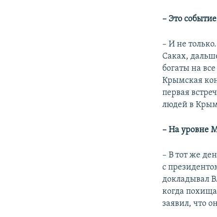
– Это событи
– И не только
Саках, дальше
богаты на вс
Крымская кон
первая встре
людей в Крым
– На уровне 
– В тот же де
с президенто
докладывал В
когда похища
заявил, что о