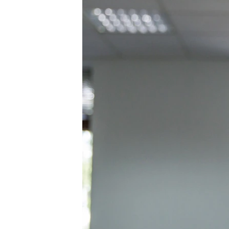
ПОБЕДИТЕЛЕЙ НЕ СУДЯТ?
КРЫМ.НЕПОКОРЕННЫЙ
ELIFBE
УКРАИНСКАЯ ПРОБЛЕМА КРЫМА