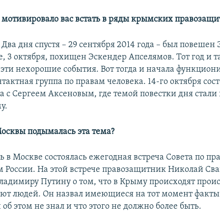
е мотивировало вас встать в ряды крымских правозащ
. Два дня спустя – 29 сентября 2014 года – был повешен
, 3 октября, похищен Эскендер Апселямов. Тот год и т
е эти нехорошие события. Вот тогда и начала функцион
тактная группа по правам человека. 14-го октября сос
ча с Сергеем Аксеновым, где темой повестки дня стал
у.
Москвы подымалась эта тема?
нь в Москве состоялась ежегодная встреча Совета по пр
м России. На этой встрече правозащитник Николай Св
ладимиру Путину о том, что в Крыму происходят прои
ют людей. Он назвал имеющиеся на тот момент факты
н об этом не знал и что этого не должно более быть.