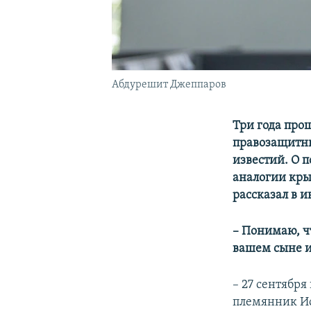
Абдурешит Джеппаров
Три года про
правозащитни
известий. О 
аналогии кры
рассказал в 
– Понимаю, чт
вашем сыне 
– 27 сентябр
племянник Исл