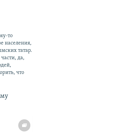
му-то
зе населения,
ымских татар.
части, да,
юдей,
орить, что
ыму