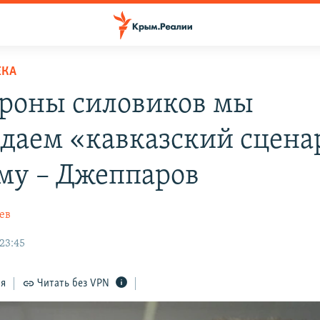
ЕКА
ороны силовиков мы
даем «кавказский сцен
му – Джеппаров
ев
 23:45
ся
Читать без VPN