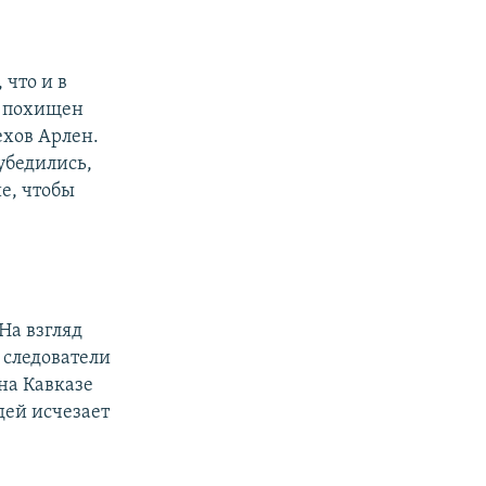
 что и в
ыл похищен
ехов Арлен.
убедились,
ие, чтобы
На взгляд
 следователи
 на Кавказе
дей исчезает