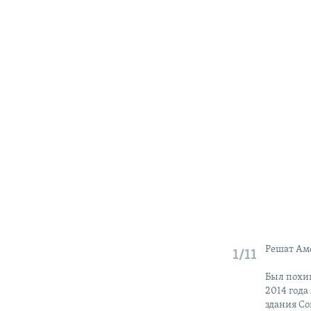
Решат Ам
1/11
Был похи
2014 года
здания Со