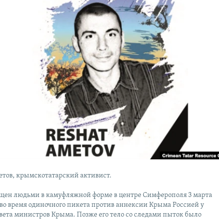
етов, крымскотатарский активист.
щен людьми в камуфляжной форме в центре Симферополя 3 марта
 во время одиночного пикета против аннексии Крыма Россией у
вета министров Крыма. Позже его тело со следами пыток было