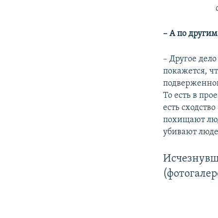
– А по други
– Другое дел
покажется, чт
подверженног
То есть в про
есть сходств
похищают люд
убивают люде
Исчезнувш
(фотогалер