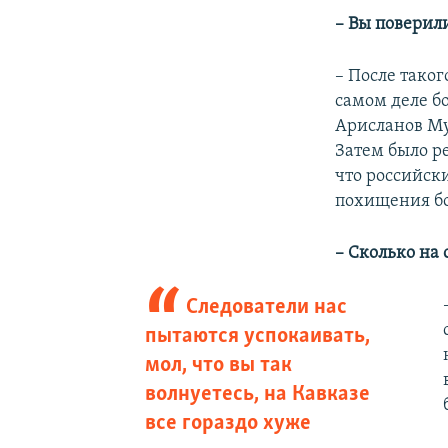
– Вы поверил
– После таког
самом деле бо
Арисланов Му
Затем было р
что российски
похищения бо
– Сколько на
Следователи нас
пытаются успокаивать,
мол, что вы так
волнуетесь, на Кавказе
все гораздо хуже