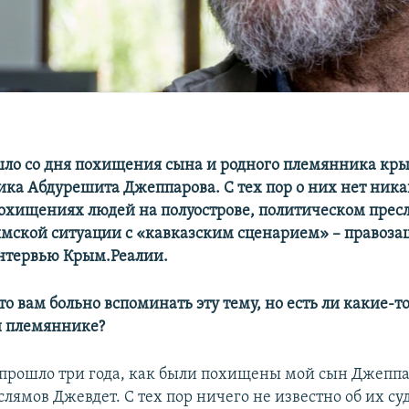
шло со дня похищения сына и родного племянника кр
ка Абдурешита Джеппарова. С тех пор о них нет ник
похищениях людей на полуострове, политическом прес
мской ситуации с «кавказским сценарием» – правоз
интервью Крым.Реалии.
о вам больно вспоминать эту тему, но есть ли какие-то
и племяннике?
я прошло три года, как были похищены мой сын Джепп
ямов Джевдет. С тех пор ничего не известно об их су