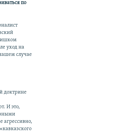
виваться по
рналист
азский
слишком
ле уход на
 нашем случае
й доктрине
. И это,
азными
е агрессивно,
 «кавказского