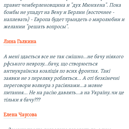
правит чемберленовщина и "дух Мюнхена". Пока
бомбы не упадут на Вену и Берлин (восточнее -
наплевать) - Европа будет трындеть о миролюбии и
желании "решать вопросы".
Лина Галкина
А мені здається все не так смішно...не бачу ніякого
рфського неврозу...бачу, що створюється
антиукраїнска коаліція по всих фронтах. Такі
заявки не з переляку робляться... А оті безкінечні
переговори волкера з расіянами...а мовне
питання... Не на расію давлять...а на Україну..чи це
тільки я бачу???
Елена Чаусова