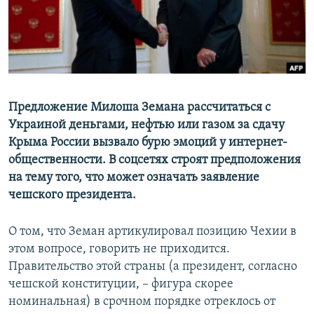
ПРИСОЕДИНЯЙТЕСЬ!
ПОБЕДИТЕЛЕЙ НЕ СУДЯТ?
КРЫМ.НЕПОКОРЕННЫЙ
ELIFBE
УКРАИНСКАЯ ПРОБЛЕМА КРЫМА
Все сайты RFE/RL
Предложение Милоша Земана рассчитаться с
Украиной деньгами, нефтью или газом за сдачу
Крыма России вызвало бурю эмоций у интернет-
общественности. В соцсетях строят предположения
на тему того, что может означать заявление
чешского президента.
О том, что Земан артикулировал позицию Чехии в
этом вопросе, говорить не приходится.
Правительство этой страны (а президент, согласно
чешской конституции, – фигура скорее
номинальная) в срочном порядке отреклось от