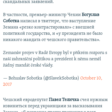
скандальных заявлений.
В частности, премьер-министр Чехии
Богуслав
Соботка
написал в твиттере, что выступление
Земана «резко контрастировало» с внешней
политикой государства, и «у президента не было
никакого мандата от чешского правительства».
Zemanův projev v Radě Evropy byl v příkrém rozporu s
naší zahraniční politikou a prezident k němu neměl
žádný mandát české vlády.
— Bohuslav Sobotka (@SlavekSobotka)
October 10,
2017
Чешский евродепутат
Павел Теличка
счел нужным
извиниться перед украинцами за высказывания