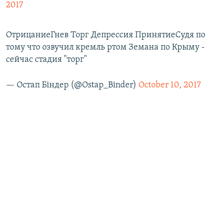
2017
ОтрицаниеГнев Торг Депрессия ПринятиеСудя по
тому что озвучил кремль ртом Земана по Крыму -
сейчас стадия "торг"
— Остап Біндер (@Ostap_Binder)
October 10, 2017