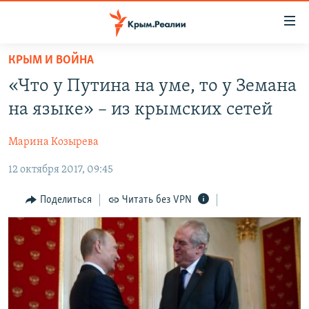
Доступность
ссылки
Вернуться
КРЫМ И ВОЙНА
к
НОВОСТИ
«Что у Путина на уме, то у Земана
основному
СПЕЦПРОЕКТЫ
содержанию
на языке» – из крымских сетей
ВОДА
Вернутся
ГРУЗ 200
к
Марина Козырева
ИСТОРИЯ
КАРТА ВОЕННЫХ ОБЪЕКТОВ КРЫМА
главной
12 октября 2017, 09:45
ЕЩЕ
11 ЛЕТ ОККУПАЦИИ КРЫМА. 11 ИСТОРИЙ СОПРОТИВЛЕНИЯ
навигации
Вернутся
РАДІО СВОБОДА
ИНТЕРАКТИВ
Поделиться
Читать без VPN
к
КАК ОБОЙТИ БЛОКИРОВКУ
ИНФОГРАФИКА
поиску
ТЕЛЕПРОЕКТ КРЫМ.РЕАЛИИ
Українською
СОВЕТЫ ПРАВОЗАЩИТНИКОВ
Qırımtatar
ПРОПАВШИЕ БЕЗ ВЕСТИ