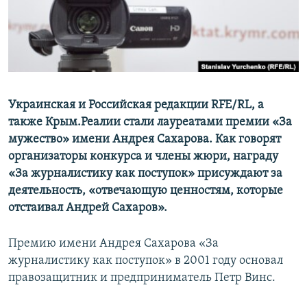
ПРИСОЕДИНЯЙТЕСЬ!
ПОБЕДИТЕЛЕЙ НЕ СУДЯТ?
КРЫМ.НЕПОКОРЕННЫЙ
ELIFBE
УКРАИНСКАЯ ПРОБЛЕМА КРЫМА
Все сайты RFE/RL
Украинская и Российская редакции RFE/RL, а
также Крым.Реалии стали лауреатами премии «За
мужество» имени Андрея Сахарова. Как говорят
организаторы конкурса и члены жюри, награду
«За журналистику как поступок» присуждают за
деятельность, «отвечающую ценностям, которые
отстаивал Андрей Сахаров».
Премию имени Андрея Сахарова «За
журналистику как поступок» в 2001 году основал
правозащитник и предприниматель Петр Винс.