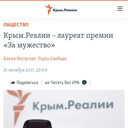
Доступность
ссылки
Вернуться
ОБЩЕСТВО
к
НОВОСТИ
Крым.Реалии – лауреат премии
основному
СПЕЦПРОЕКТЫ
содержанию
«За мужество»
ВОДА
Вернутся
ГРУЗ 200
к
Елена Матусова
Радіо Свобода
ИСТОРИЯ
КАРТА ВОЕННЫХ ОБЪЕКТОВ КРЫМА
главной
31 октября 2017, 23:00
ЕЩЕ
11 ЛЕТ ОККУПАЦИИ КРЫМА. 11 ИСТОРИЙ СОПРОТИВЛЕНИЯ
навигации
Вернутся
РАДІО СВОБОДА
ИНТЕРАКТИВ
Поделиться
Читать без VPN
к
КАК ОБОЙТИ БЛОКИРОВКУ
ИНФОГРАФИКА
поиску
ТЕЛЕПРОЕКТ КРЫМ.РЕАЛИИ
Українською
СОВЕТЫ ПРАВОЗАЩИТНИКОВ
Qırımtatar
ПРОПАВШИЕ БЕЗ ВЕСТИ