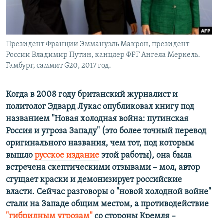
ПРИСОЕДИНЯЙТЕСЬ!
ПОБЕДИТЕЛЕЙ НЕ СУДЯТ?
КРЫМ.НЕПОКОРЕННЫЙ
ELIFBE
Президент Франции Эммануэль Макрон, президент
России Владимир Путин, канцлер ФРГ Ангела Меркель.
УКРАИНСКАЯ ПРОБЛЕМА КРЫМА
Гамбург, саммит G20, 2017 год.
Все сайты RFE/RL
Когда в 2008 году
британский журналист и
политолог Эдвард Лукас
опубликовал книгу под
названием "Новая холодная война: путинская
Россия и угроза Западу" (это более точный перевод
оригинального названия, чем тот, под которым
вышло
русское издание
этой работы), она была
встречена скептическими отзывами – мол, автор
сгущает краски и демонизирует российские
власти. Сейчас разговоры о "
новой холодной войне
"
стали на Западе общим местом, а противодействие
"гибридным угрозам"
со стороны Кремля –