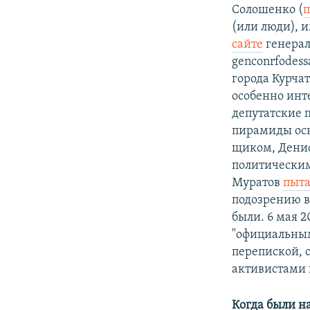
Солошенко (
п
(или люди), 
сайте
генерал
genconrfodes
города Курчат
особенно инте
депутатские 
пирамиды ос
щиком, Дени
политическим
Муратов
пыта
подозрению в
были. 6 мая 
"официальным
перепиской, 
активистами 
Когда были 