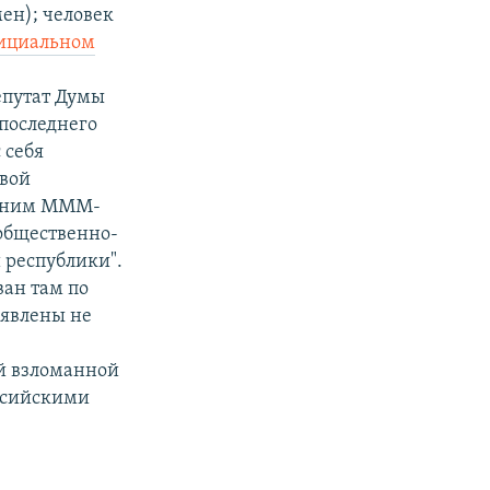
мен); человек
ициальном
епутат Думы
 последнего
 себя
овой
одним МММ-
общественно-
 республики".
ан там по
ъявлены не
ый взломанной
ссийскими