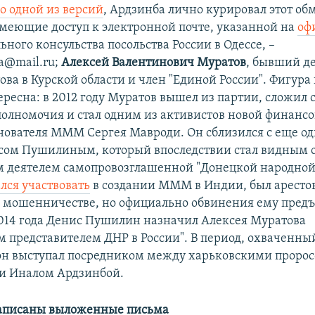
о одной из версий
, Ардзинба лично курировал этот об
имеющие доступ к электронной почте, указанной на
оф
ьного консульства посольства России в Одессе, –
sa@mail.ru;
Алексей Валентинович Муратов
, бывший д
ова в Курской области и член "Единой России". Фигура
ресна: в 2012 году Муратов вышел из партии, сложил с
полномочия и стал одним из активистов новой финанс
нователя МММ Сергея Мавроди. Он сблизился с еще 
сом Пушилиным, который впоследствии стал видным 
 деятелем самопровозглашенной "Донецкой народной
лся участвовать
в создании МММ в Индии, был арестов
 мошенничестве, но официально обвинения ему пред
2014 года Денис Пушилин назначил Алексея Муратова
 представителем ДНР в России". В период, охваченн
он выступал посредником между харьковскими проро
и Иналом Ардзинбой.
написаны выложенные письма