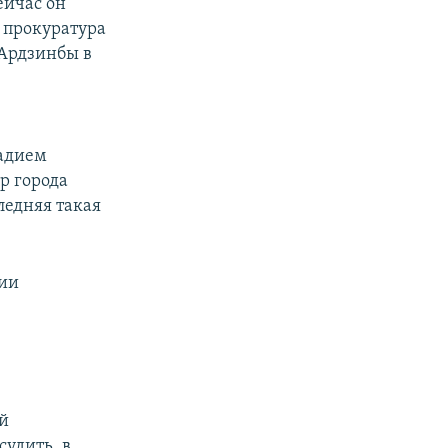
ейчас он
а прокуратура
 Ардзинбы в
надием
р города
ледняя такая
ции
ой
удить, в