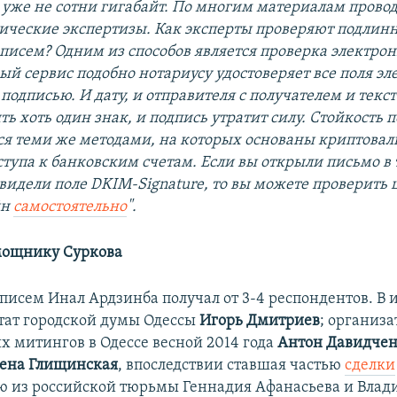
и уже не сотни гигабайт. По многим материалам прово
ческие экспертизы. Как эксперты проверяют подлинн
писем? Одним из способов является проверка электро
ый сервис подобно нотариусу удостоверяет все поля эл
подписью. И дату, и отправителя с получателем и текс
ь хоть один знак, и подпись утратит силу. Стойкость 
ся теми же методами, на которых основаны криптова
ступа к банковским счетам. Если вы открыли письмо в
увидели поле DKIM-Signature, то вы можете проверить 
йн
самостоятельно
".
мощнику Суркова
писем Инал Ардзинба получал от 3-4 респондентов. В и
ат городской думы Одессы
Игорь Дмитриев
; организа
х митингов в Одессе весной 2014 года
Антон Давидче
ена Глищинская
, впоследствии ставшая частью
сделки
 из российской тюрьмы Геннадия Афанасьева и Вла