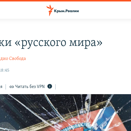
ки «русского мира»
дио Свобода
18:45
ся
Читать без VPN