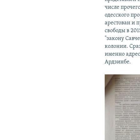
числе прочег
одесского пр
арестован и 
свободы в 201
"закону Савче
колонии. Сраз
именно адрес
Ардзинбе.