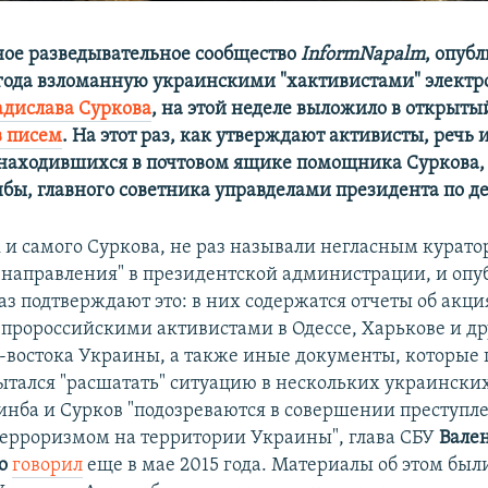
ое разведывательное сообщество
InformNapalm
, опуб
 года взломанную украинскими "хактивистами" элект
дислава Суркова
, на этой неделе выложило в открыты
в писем
. На этот раз, как утверждают активисты, речь 
находившихся в почтовом ящике помощника Суркова, 
бы, главного советника управделами президента по д
к и самого Суркова, не раз называли негласным курат
 направления" в президентской администрации, и оп
аз подтверждают это: в них содержатся отчеты об акци
пророссийскими активистами в Одессе, Харькове и др
о-востока Украины, а также иные документы, которые
ытался "расшатать" ситуацию в нескольких украинских
зинба и Сурков "подозреваются в совершении преступл
терроризмом на территории Украины", глава СБУ
Вале
о
говорил
еще в мае 2015 года. Материалы об этом был