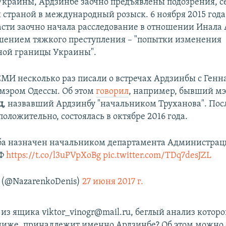
Украины, Ардзинбе заочно предъявлены подозрения, с
 страной в международный розыск. 6 ноября 2015 год
асти заочно начала расследование в отношении Инала
ршением тяжкого преступления – "попытки изменения
ной границы Украины".
МИ несколько раз писали о встречах Ардзинбы с Ген
мэром Одессы. Об этом
говорил
, например, бывший мэ
ц
, назвавший Ардзинбу "начальником Труханова". Пос
положительно, состоялась в октябре 2016 года.
ба назначен начальником департамента Администра
РФ
https://t.co/l3uPVpXoBg
pic.twitter.com/TDq7desJZL
m (@NazarenkoDenis)
27 июня 2017 г.
из ящика viktor_vinogr@mail.ru, беглый анализ котор
ниже, принадлежит именно Ардзинбе? Об этом можно с