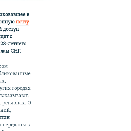
ликовавшее в
ронную
почту
й доступ
идет о
28-летнего
елам СНГ.
ором
убликованные
ях,
угих городах
 показывают,
 регионах. О
ений,
нтин
и переданы в