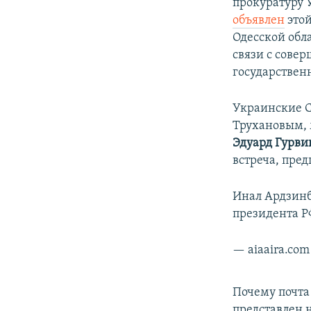
прокуратуру 
объявлен
этой
Одесской обл
связи с сове
государствен
Украинские С
Трухановым, 
Эдуард Гурви
встреча, пред
Инал Ардзин
президента 
— aiaaira.co
Почему почта 
представлен 