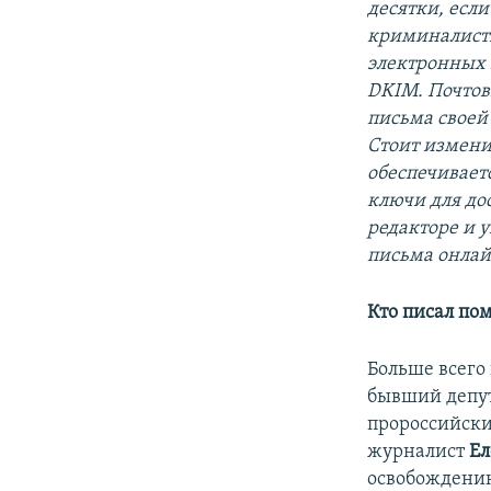
десятки, есл
криминалисти
электронных 
DKIM. Почтов
письма своей 
Стоит изменит
обеспечивает
ключи для до
редакторе и 
письма онла
Кто писал по
Больше всего 
бывший депут
пророссийски
журналист
Ел
освобождению