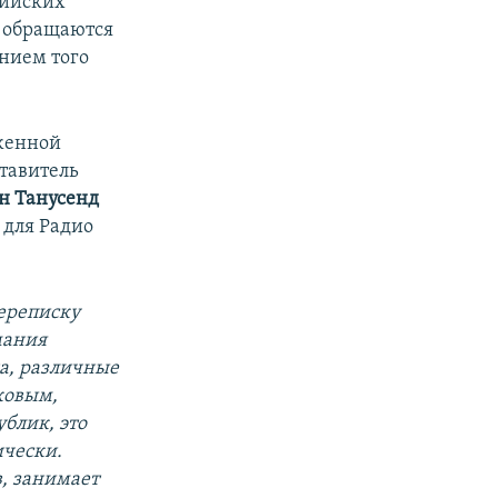
сийских
у обращаются
нием того
женной
ставитель
н Танусенд
 для Радио
ереписку
мания
на, различные
ковым,
блик, это
ически.
в, занимает