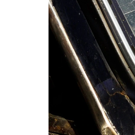
ПОБЕДИТЕЛЕЙ НЕ СУДЯТ?
КРЫМ.НЕПОКОРЕННЫЙ
ELIFBE
УКРАИНСКАЯ ПРОБЛЕМА КРЫМА