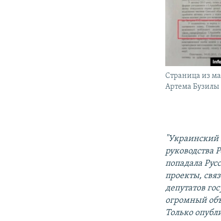
Страница из ма
Артема Бузилы
"Украинский 
руководства 
попадала Рус
проекты, свя
депутатов го
огромный объ
Только опубл