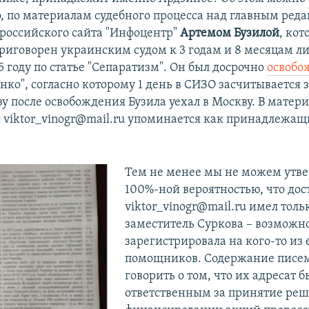
о, по материалам судебного процесса над главным ред
ороссийского сайта "Инфоцентр"
Артемом Бузилой
, ко
приговорен украинским судом к 3 годам и 8 месяцам 
5 году по статье "Сепаратизм". Он был досрочно
освобо
нко", согласно которому 1 день в СИЗО засчитывается з
у после освобождения Бузила уехал в Москву. В матер
 viktor_vinogr@mail.ru упоминается как принадлежа
Тем не менее мы не можем утве
100%-ной вероятностью, что дос
viktor_vinogr@mail.ru имел толь
заместитель Суркова – возможно
зарегистрировала на кого-то из 
помощников. Содержание писем
говорить о том, что их адресат б
ответственным за принятие реш