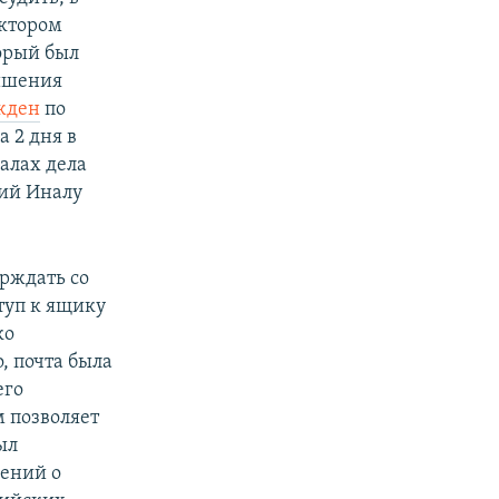
актором
торый был
лишения
жден
по
а 2 дня в
иалах дела
щий Иналу
рждать со
туп к ящику
ко
, почта была
его
 позволяет
ыл
ений о