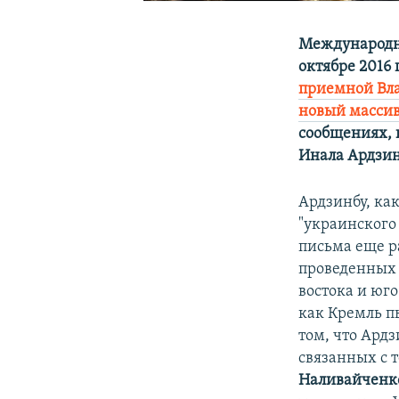
Международн
октябре 2016
приемной Вла
новый масси
сообщениях, 
Инала Ардзин
Ардзинбу, ка
"украинского
письма еще р
проведенных 
востока и юг
как Кремль п
том, что Ард
связанных с 
Наливайченк