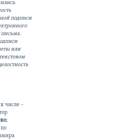
дились
ость
нной подписи
ектронного
т письма.
подписи
люты или
 текстовом
целостность
х числе –
тор
нко
;
по
димира