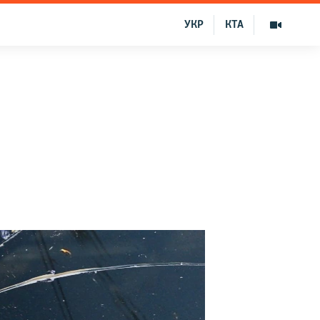
УКР
КТА