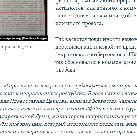
финансировании акций пророс
активистов: как правило, к нем
за последним словом или одобре
или иного проекта.
Что касается подлинности выло
переписки как таковой, то пред
териалов дела
"Украинского киберальянса"
Шо
так обосновал ее в комментарии
Свобода:
киберальянс не в первый раз публикует взломанную п
России и непризнанных республик. В поле нашего вни
ская Православная Церковь, включая Всеволода Чапли
занные с советниками президента РФ Глазьевым и Сур
сударственной Думы, министерств непризнанных респу
ём информации, который невозможно подделать физ
икованная переписка, а это малая часть наших архиво