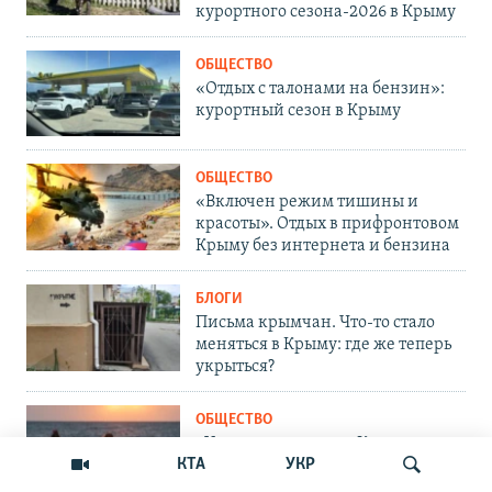
курортного сезона-2026 в Крыму
ОБЩЕСТВО
«Отдых с талонами на бензин»:
курортный сезон в Крыму
ОБЩЕСТВО
«Включен режим тишины и
красоты». Отдых в прифронтовом
Крыму без интернета и бензина
БЛОГИ
Письма крымчан. Что-то стало
меняться в Крыму: где же теперь
укрыться?
ОБЩЕСТВО
«Угроз не видим»: в Крым на
КТА
УКР
отдых и оздоровление завезут
тысячи детей