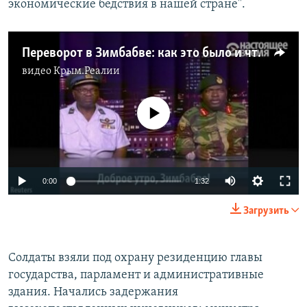
экономические бедствия в нашей стране".
Переворот в Зимбабве: как это было и что к нему привело
видео
Крым.Реалии
No media source currently available
0:00
1:32
Загрузить
Солдаты взяли под охрану резиденцию главы
государства, парламент и административные
здания. Начались задержания