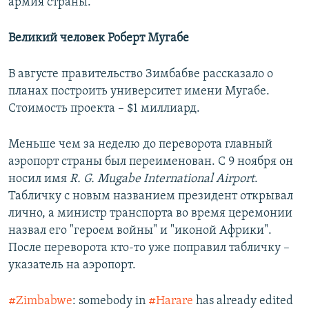
армия страны.
Великий человек Роберт Мугабе
В августе правительство Зимбабве рассказало о
планах построить университет имени Мугабе.
Стоимость проекта – $1 миллиард.​
Меньше чем за неделю до переворота главный
аэропорт страны был переименован. С 9 ноября он
носил имя
R. G. Mugabe International Airport
.
Табличку с новым названием президент открывал
лично, а министр транспорта во время церемонии
назвал его "героем войны" и "иконой Африки".
После переворота кто-то уже поправил табличку –
указатель на аэропорт.
#Zimbabwe
: somebody in
#Harare
has already edited