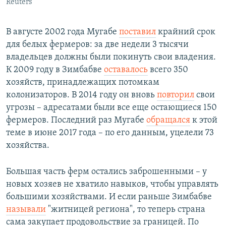
Reuters
В августе 2002 года Мугабе
поставил
крайний срок
для белых фермеров: за две недели 3 тысячи
владельцев должны были покинуть свои владения.
К 2009 году в Зимбабве
оставалось
всего 350
хозяйств, принадлежащих потомкам
колонизаторов. В 2014 году он вновь
повторил
свои
угрозы – адресатами были все еще остающиеся 150
фермеров. Последний раз Мугабе
обращался
к этой
теме в июне 2017 года – по его данным, уцелели 73
хозяйства.
Большая часть ферм остались заброшенными – у
новых хозяев не хватило навыков, чтобы управлять
большими хозяйствами. И если раньше Зимбабве
называли
"житницей региона", то теперь страна
сама закупает продовольствие за границей. По