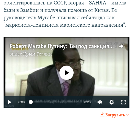
ориентировалась на СССР, вторая – ЗАНЛА – имела
базы в Замбии и получала помощь от Китая. Ее
руководитель Мугабе описывал себя тогда как
"марксиста-лениниста маоистского направления".
Роберт Мугабе Путину: "Вы под санкциями, мы под санкциями, нам надо держаться вместе"
видео
Крым.Реалии
No media source currently available
0:00
0:28
Загрузить