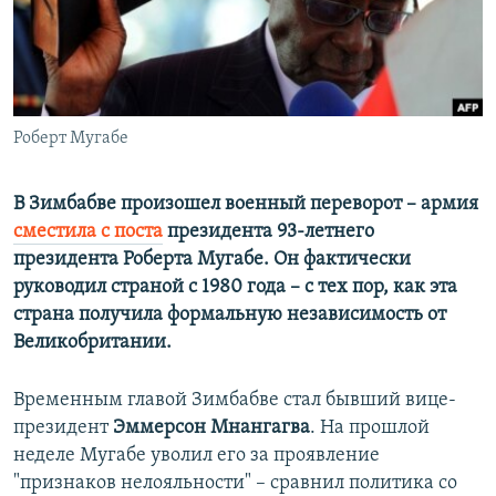
ПРИСОЕДИНЯЙТЕСЬ!
ПОБЕДИТЕЛЕЙ НЕ СУДЯТ?
КРЫМ.НЕПОКОРЕННЫЙ
ELIFBE
Роберт Мугабе
УКРАИНСКАЯ ПРОБЛЕМА КРЫМА
Все сайты RFE/RL
В Зимбабве произошел военный переворот – армия
сместила с поста
президента 93-летнего
президента Роберта Мугабе. Он фактически
руководил страной с 1980 года – с тех пор, как эта
страна получила формальную независимость от
Великобритании.
Временным главой Зимбабве стал бывший вице-
президент
Эммерсон Мнангагва
. На прошлой
неделе Мугабе уволил его за проявление
"признаков нелояльности" – сравнил политика со