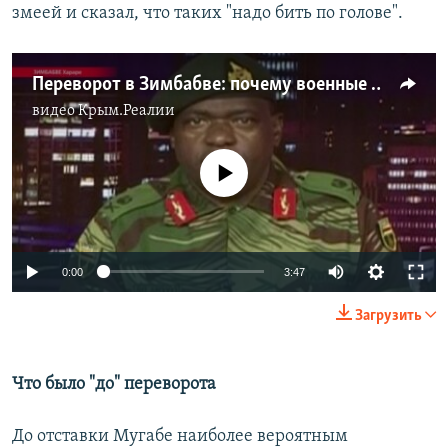
змеей и сказал, что таких "надо бить по голове".
Переворот в Зимбабве: почему военные отстранили от власти Роберта Мугабе
видео
Крым.Реалии
No media source currently available
0:00
3:47
Загрузить
Что было "до" переворота
До отставки Мугабе наиболее вероятным