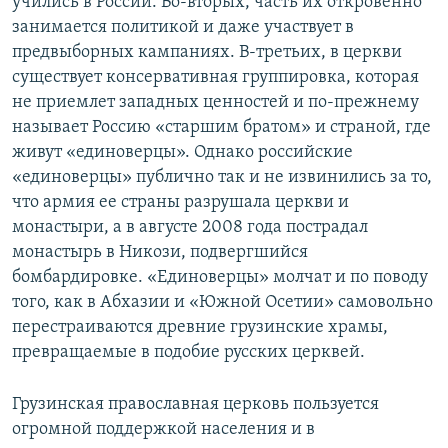
учились в России. Во-вторых, часть их откровенно
занимается политикой и даже участвует в
предвыборных кампаниях. В-третьих, в церкви
существует консервативная группировка, которая
не приемлет западных ценностей и по-прежнему
называет Россию «старшим братом» и страной, где
живут «единоверцы». Однако российские
«единоверцы» публично так и не извинились за то,
что армия ее страны разрушала церкви и
монастыри, а в августе 2008 года пострадал
монастырь в Никози, подвергшийся
бомбардировке. «Единоверцы» молчат и по поводу
того, как в Абхазии и «Южной Осетии» самовольно
перестраиваются древние грузинские храмы,
превращаемые в подобие русских церквей.
Грузинская православная церковь пользуется
огромной поддержкой населения и в