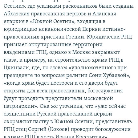
Осетии», где усилиями раскольников были созданы
Абхазская православная церковь и Аланская
епархия в «Южной Осетии», входящая в
юрисдикцию неканонической Церкви истинно-
православных христиан Греции. Юридически РПЦ
признает оккупированные территории
владениями ГПЦ, однако в Москве закрывают
глаза, к примеру, на строительство храма РПЦ в
Цхинвали, где, по словам «уполномоченного при
президенте по вопросам религии Сони Хубаевой»,
«когда храм будет построен и его двери будут
открыты для всех православных, богослужения
будут проводить представители московской
патриархии». Она же уточнила, что «уже сейчас
священники Русской православной церкви
окормляют паству в Южной Осетии, представитель
РПЦ отец Сергий (Кокоев) проводит богослужения
в храме РПЦ в честь Иоанна Крестителя»,