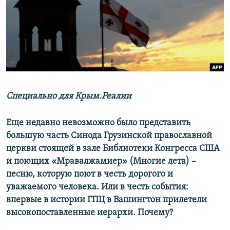
ПРИСОЕДИНЯЙТЕСЬ!
ПОБЕДИТЕЛЕЙ НЕ СУДЯТ?
КРЫМ.НЕПОКОРЕННЫЙ
ELIFBE
УКРАИНСКАЯ ПРОБЛЕМА КРЫМА
Все сайты RFE/RL
Специально для Крым.Реалии
Еще недавно невозможно было представить
большую часть Синода Грузинской православной
церкви стоящей в зале Библиотеки Конгресса США
и поющих «Мравалжамиер» (Многие лета) –
песню, которую поют в честь дорогого и
уважаемого человека. Или в честь события:
впервые в истории ГПЦ в Вашингтон прилетели
высокопоставленные иерархи. Почему?