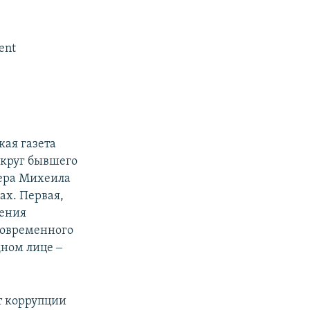
ent
кая газета
округ бывшего
нера Михеила
ах. Первая,
нения
 современного
дном лице ‒
от коррупции