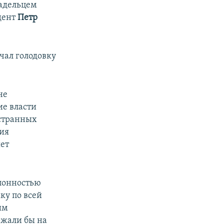
ладельцем
идент
Петр
чал голодовку
не
ие власти
остранных
ия
ет
клонностью
ку по всей
им
ржали бы на