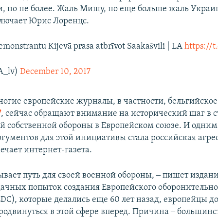
и, но не более. Жаль Мишу, но еще больше жаль Украин
ключает Юрис Лоренцс.
monstrantu Kijevā prasa atbrīvot Saakašvili | LA
https://t
A_lv)
December 10, 2017
огие европейские журналы, в частности, бельгийское
7
, сейчас обращают внимание на исторический шаг в 
ей собственной обороны в Европейском союзе. И одним
ументов для этой инициативы стала российская агре
ечает интернет-газета.
вает путь для своей военной обороны, ‒ пишет издани
ачных попыток создания Европейского оборонительно
DC), которые делались еще 60 лет назад, европейцы до
родвинуться в этой сфере вперед. Причина ‒ большинс