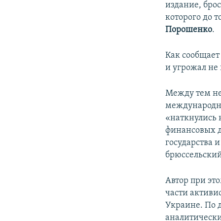
издание, бро
которого до 
Порошенко
.
Как сообщает 
и угрожал не
Между тем не
международно
«наткнулись 
финансовых д
государства 
брюссельски
Автор при эт
части активи
Украине. По 
аналитически