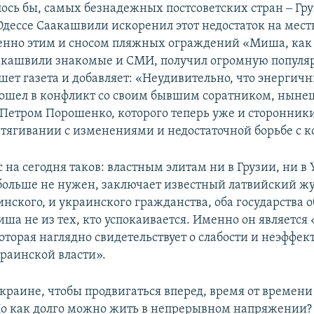
лось бы, самых безнадежных постсоветских стран ‒ Гру
Одессе Саакашвили искоренил этот недостаток на мест
нно этим и сносом пляжных ограждений «Миша, как 
кашвили знакомые и СМИ, получил огромную популяр
шет газета и добавляет: «Неудивительно, что энергич
вошел в конфликт со своим бывшим соратником, нын
Петром Порошенко, которого теперь уже и сторонники
атягивании с изменениями и недостаточной борьбе с 
 на сегодня таков: властным элитам ни в Грузии, ни в
ольше не нужен, заключает известный латвийский жу
нского, и украинского гражданства, оба государства о
иша не из тех, кто успокаивается. Именно он является
оторая наглядно свидетельствует о слабости и неэффек
раинской власти».
краине, чтобы продвигаться вперед, время от времен
о как долго можно жить в непрерывном напряжении? Г