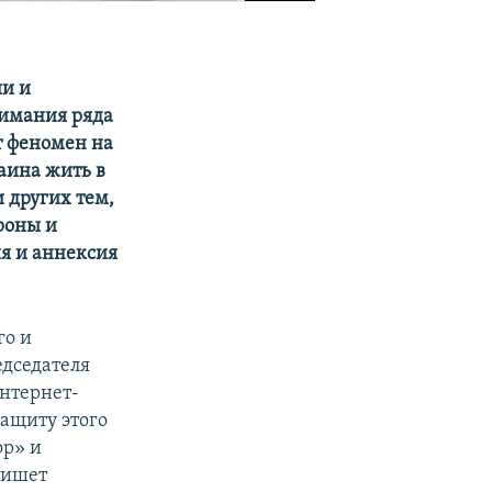
ии и
нимания ряда
т феномен на
аина жить в
 других тем,
роны и
ия и аннексия
го и
едседателя
интернет-
ащиту этого
ор» и
пишет