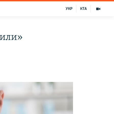
УКР
КТА
вили»