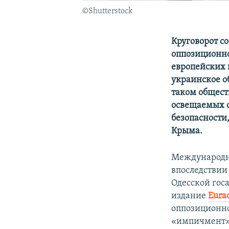
©Shutterstock
Круговорот с
оппозиционно
европейских 
украинское о
таком общест
освещаемых с
безопасности,
Крыма.
Международно
впоследствии
Одесской го
издание
Eurac
оппозиционно
«импичмент» 