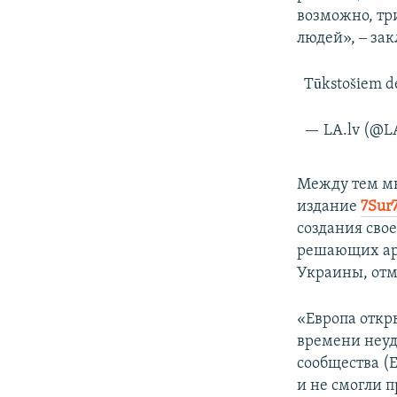
возможно, тр
людей», ‒ за
Tūkstošiem de
— LA.lv (@L
Между тем мн
издание
7Sur
создания сво
решающих арг
Украины, отм
«Европа откры
времени неуд
сообщества (E
и не смогли п