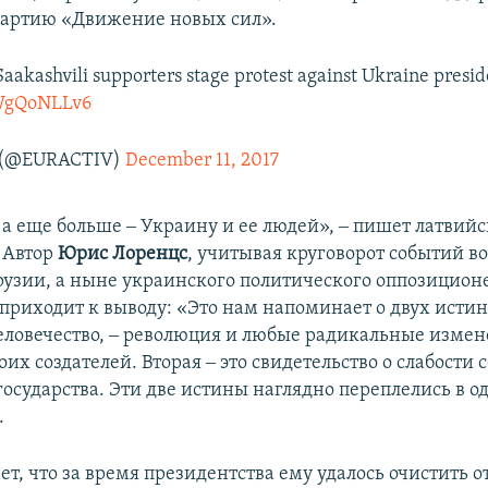
партию «Движение новых сил».
aakashvili supporters stage protest against Ukraine presid
vWgQoNLLv6
 (@EURACTIV)
December 11, 2017
а еще больше ‒ Украину и ее людей», ‒ пишет латвийс
. Автор
Юрис Лоренцс
, учитывая круговорот событий в
рузии, а ныне украинского политического оппозицио
приходит к выводу: «Это нам напоминает о двух истин
человечество, ‒ революция и любые радикальные изме
их создателей. Вторая ‒ это свидетельство о слабости
осударства. Эти две истины наглядно переплелись в о
.
ет, что за время президентства ему удалось очистить 