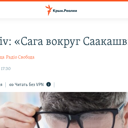
tiv: «Сага вокруг Саакаш
ца
Радіо Свобода
 17:30
ся
Читать без VPN