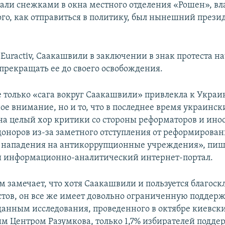
сали снежками в окна местного отделения «Рошен», в
того, как отправиться в политику, был нынешний през
Euractiv, Саакашвили в заключении в знак протеста на
 прекращать ее до своего освобождения.
 только «сага вокруг Саакашвили» привлекла к Украи
е внимание, но и то, что в последнее время украинск
на целый хор критики со стороны реформаторов и ин
оноров из-за заметного отступления от реформирован
и нападения на антикоррупционные учреждения», пиш
й информационно-аналитический интернет-портал.
ом замечает, что хотя Саакашвили и пользуется благос
стов, он все же имеет довольно ограниченную поддерж
данным исследования, проведенного в октябре киевск
м Центром Разумкова, только 1,7% избирателей подде