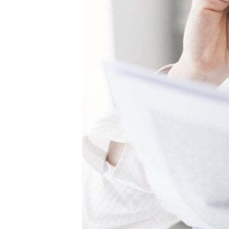
ПОБЕДИТЕЛЕЙ НЕ СУДЯТ?
КРЫМ.НЕПОКОРЕННЫЙ
ELIFBE
УКРАИНСКАЯ ПРОБЛЕМА КРЫМА