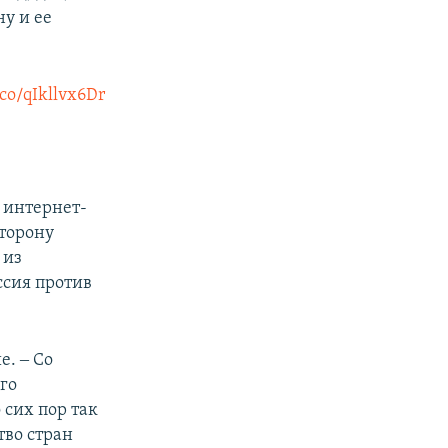
у и ее
.co/qIkllvx6Dr
 интернет-
сторону
 из
ссия против
е. ‒ Со
го
 сих пор так
тво стран