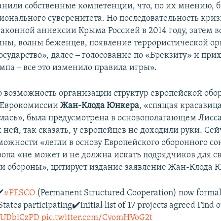
анили собственные компетенции, что, по их мнению, б
ионального суверенитета. Но последовательность криз
законной аннексии Крыма Россией в 2014 году, затем в
ины, волны беженцев, появление террористической о
сударство», далее ‒ голосование по «Брекзиту» и прих
мпа ‒ все это изменило правила игры».
о возможность организации структур европейской обор
 Еврокомиссии
Жан-Клода Юнкера
, «спящая красавица
улась», была предусмотрена в основополагающем Лисс
к ней, так сказать, у европейцев не доходили руки. Се
зможности «легли в основу Европейского оборонного со
ропа «не может и не должна искать подрядчиков для с
 и обороны», цитирует издание заявление Жан-Клода 
✔️
#PESCO
(Permanent Structured Cooperation) now formall
ates participating✔️initial list of 17 projects agreed Find 
VaUDbiCzPD
pic.twitter.com/CvomHVoG2t