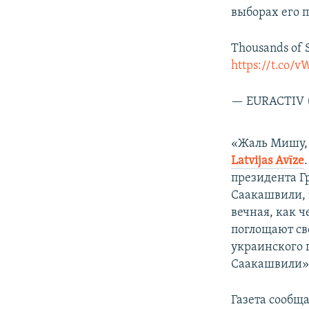
выборах его 
Thousands of S
https://t.co/
— EURACTIV
«Жаль Мишу, 
Latvijas Avīze
президента Г
Саакашвили, 
вечная, как 
поглощают сво
украинского г
Саакашвили»
Газета сообща