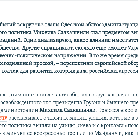
обытий вокруг экс-главы Одесской облгосадминистрац
го политика Михеила Саакашвили стал предметом в
изданий. Одни анализируют, какое влияние имеет это
бщество. Другие спрашивают, сколько еще сможет Укр
венно-политическом напряжении. В то же время среди
егодняшней прессой, ‒ перспективы европейской обо
 толчок для развития которых дала российская агресс
е внимание привлекают события вокруг заключенно
 освобожденного экс-президента Грузии и бывшего пр
садминистрации
Михеила Саакашвили
. Брюссельское 
tiv
рассказывает о тысячах митингующих, которые в з
го политика вышли на улицы Киева и с криками «поз
в минувшее воскресенье прошли по Майдану и, как 