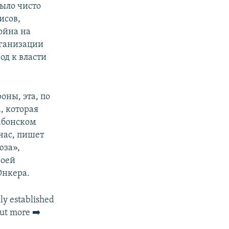
ыло чисто
исов,
ойна на
рганизации
од к власти
оны, эта, по
, которая
абонском
йчас, пишет
юза»,
воей
Юнкера.
y established
out more ➡️