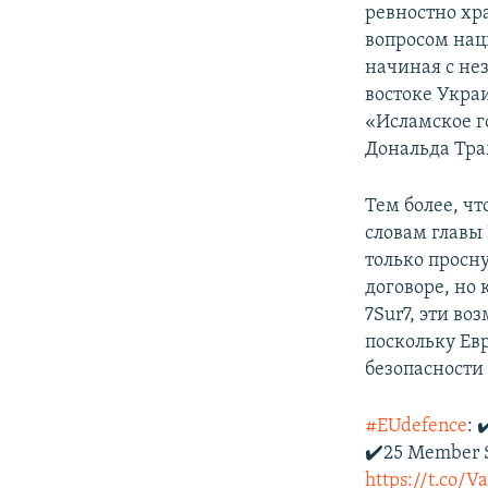
ревностно хр
вопросом нац
начиная с не
востоке Укра
«Исламское го
Дональда Тра
Тем более, чт
словам главы
только просн
договоре, но 
7Sur7, эти во
поскольку Ев
безопасности
#EUdefence
: 
✔️25 Member St
https://t.co/