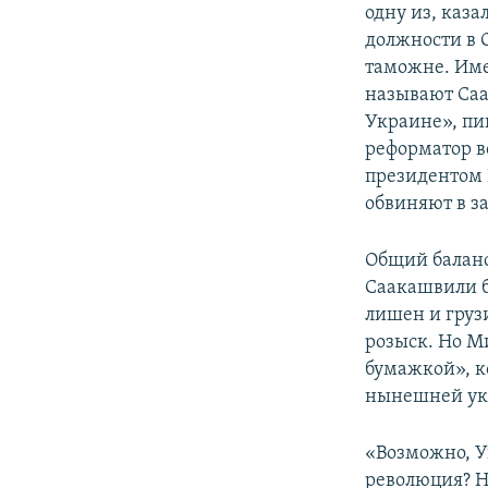
одну из, каза
должности в 
таможне. Име
называют Саа
Украине», пи
реформатор 
президентом 
обвиняют в з
Общий баланс
Саакашвили б
лишен и грузи
розыск. Но М
бумажкой», к
нынешней ук
«Возможно, У
революция? Н