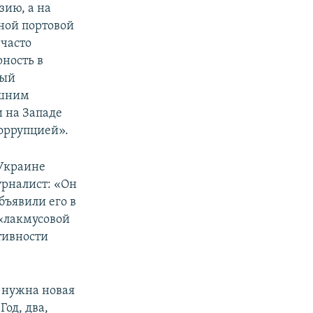
зию, а на
ной портовой
часто
ность в
ный
ешним
 на Западе
коррупцией».
 Украине
рналист: «Он
бъявили его в
 «лакмусовой
тивности
и нужна новая
од, два,