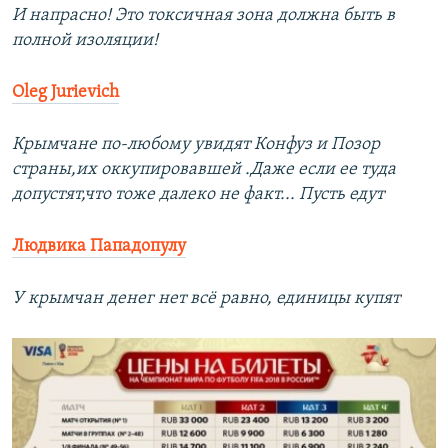
И напрасно! Это токсичная зона должна быть в
полной изоляции!
Oleg Jurievich
Крымчане по-любому увидят Конфуз и Позор
страны,их оккупировавшей .Даже если ее туда
допустят,что тоже далеко не факт... Пусть едут
Людвика Пападопулу
У крымчан денег нет всё равно, единицы купят