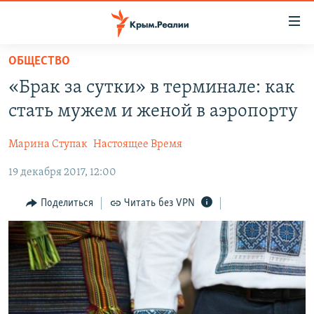
Доступность
ссылки
Вернуться
ОБЩЕСТВО
к
НОВОСТИ
«Брак за сутки» в терминале: как
основному
СПЕЦПРОЕКТЫ
содержанию
стать мужем и женой в аэропорту
ВОДА
Вернутся
ГРУЗ 200
к
Марина Ступак
Настоящее Время
ИСТОРИЯ
КАРТА ВОЕННЫХ ОБЪЕКТОВ КРЫМА
главной
19 декабря 2017, 12:00
ЕЩЕ
11 ЛЕТ ОККУПАЦИИ КРЫМА. 11 ИСТОРИЙ СОПРОТИВЛЕНИЯ
навигации
Вернутся
РАДІО СВОБОДА
ИНТЕРАКТИВ
Поделиться
Читать без VPN
к
КАК ОБОЙТИ БЛОКИРОВКУ
ИНФОГРАФИКА
поиску
ТЕЛЕПРОЕКТ КРЫМ.РЕАЛИИ
Українською
СОВЕТЫ ПРАВОЗАЩИТНИКОВ
Qırımtatar
ПРОПАВШИЕ БЕЗ ВЕСТИ