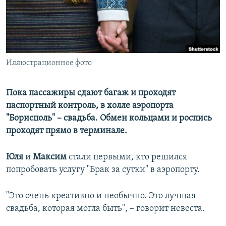
ПРИСОЕДИНЯЙТЕСЬ!
ПОБЕДИТЕЛЕЙ НЕ СУДЯТ?
КРЫМ.НЕПОКОРЕННЫЙ
ELIFBE
Иллюстрационное фото
УКРАИНСКАЯ ПРОБЛЕМА КРЫМА
Все сайты RFE/RL
Пока пассажиры сдают багаж и проходят
паспортный контроль, в холле аэропорта
"Борисполь" – свадьба. Обмен кольцами и роспись
проходят прямо в терминале.
Юля
и
Максим
стали первыми, кто решился
попробовать услугу "Брак за сутки" в аэропорту.
"Это очень креативно и необычно. Это лучшая
свадьба, которая могла быть", – говорит невеста.