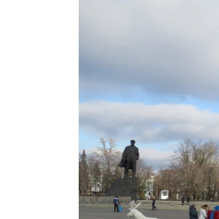
ПОБЕДИТЕЛЕЙ НЕ СУДЯТ?
КРЫМ.НЕПОКОРЕННЫЙ
ELIFBE
УКРАИНСКАЯ ПРОБЛЕМА КРЫМА