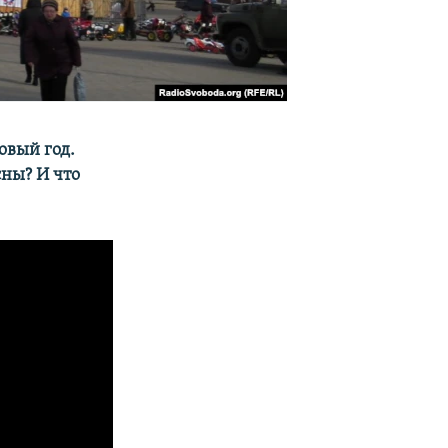
овый год.
сны? И что