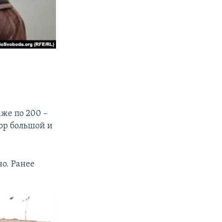
аже по 200 –
бор большой и
но. Ранее