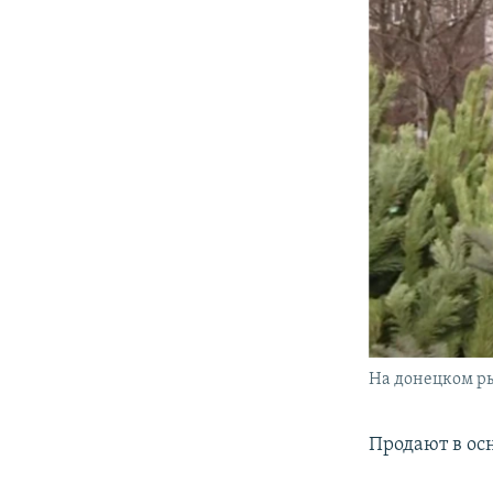
На донецком ры
Продают в ос