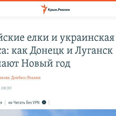
йские елки и украинская
са: как Донецк и Луганск
чают Новый год
икова
Донбасс.Реалии
, 08:30
ся
Читать без VPN