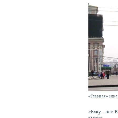
«Главная» елк
«Елку – нет. 