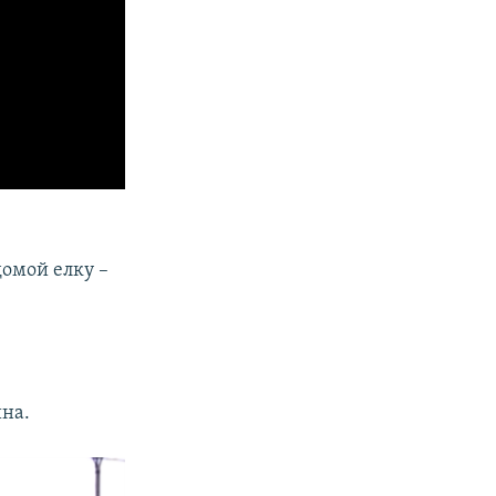
омой елку –
на.