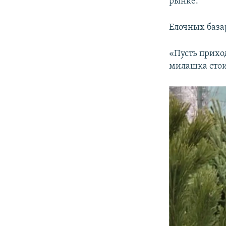
рынке.
Елочных базар
«Пусть приход
милашка стои