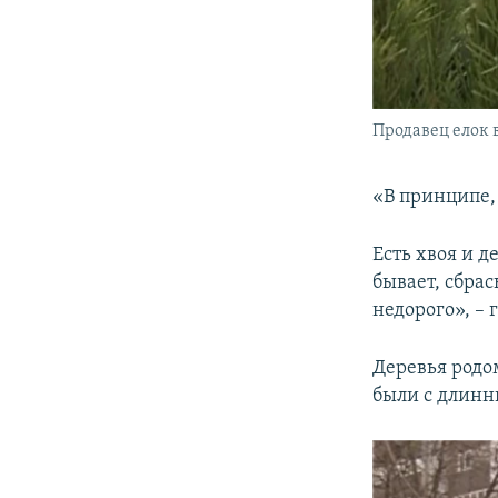
Продавец елок
«В принципе,
Есть хвоя и д
бывает, сбрас
недорого», – 
Деревья родом
были с длинн