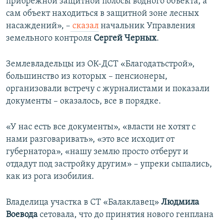
прибрежной защитной полосы водного объекта, а
сам объект находиться в защитной зоне лесных
насаждений», –
сказал
начальник Управления
земельного контроля
Сергей Черных
.
Землевладельцы из ОК-ДСТ «Благодатьстрой»,
большинство из которых – пенсионеры,
организовали встречу с журналистами и показали
документы – оказалось, все в порядке.
«У нас есть все документы», «власти не хотят с
нами разговаривать», «это все исходит от
губернатора», «нашу землю просто отберут и
отдадут под застройку другим» – упреки сыпались,
как из рога изобилия.
Владелица участка в СТ «Балаклавец»
Людмила
Воевода
сетовала, что до принятия нового генплана