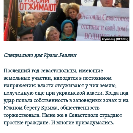
ПРИСОЕДИНЯЙТЕСЬ!
ПОБЕДИТЕЛЕЙ НЕ СУДЯТ?
КРЫМ.НЕПОКОРЕННЫЙ
ELIFBE
УКРАИНСКАЯ ПРОБЛЕМА КРЫМА
Все сайты RFE/RL
Специально для Крым.Реалии
Последний год севастопольцы, имеющие
земельные участки, находятся в постоянном
напряжении: власти отсуживают у них землю,
полученную еще при украинской власти. Когда под
удар попала собственность в заповедных зонах и на
Южном берегу Крыма, общественность
торжествовала. Ныне же в Севастополе страдают
простые граждане. И многие призадумались.