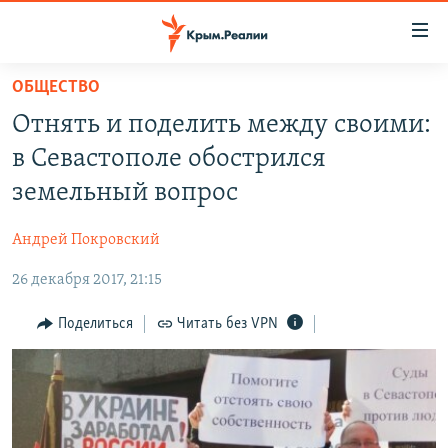
Доступность
ссылки
Вернуться
ОБЩЕСТВО
к
НОВОСТИ
Отнять и поделить между своими:
основному
СПЕЦПРОЕКТЫ
содержанию
в Севастополе обострился
ВОДА
Вернутся
ГРУЗ 200
земельный вопрос
к
ИСТОРИЯ
КАРТА ВОЕННЫХ ОБЪЕКТОВ КРЫМА
главной
Андрей Покровский
ЕЩЕ
11 ЛЕТ ОККУПАЦИИ КРЫМА. 11 ИСТОРИЙ СОПРОТИВЛЕНИЯ
навигации
Вернутся
26 декабря 2017, 21:15
РАДІО СВОБОДА
ИНТЕРАКТИВ
к
КАК ОБОЙТИ БЛОКИРОВКУ
ИНФОГРАФИКА
Поделиться
Читать без VPN
поиску
ТЕЛЕПРОЕКТ КРЫМ.РЕАЛИИ
Українською
СОВЕТЫ ПРАВОЗАЩИТНИКОВ
Qırımtatar
ПРОПАВШИЕ БЕЗ ВЕСТИ