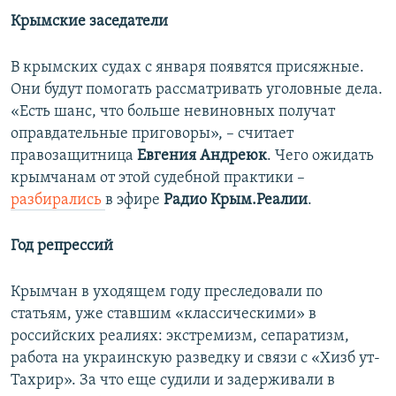
д
д
Крымские заседатели
ы
у
д
ю
В крымских судах с января появятся присяжные.
у
щ
Они будут помогать рассматривать уголовные дела.
щ
и
«Есть шанс, что больше невиновных получат
и
й
оправдательные приговоры», – считает
й
с
правозащитница
Евгения Андреюк
. Чего ожидать
с
л
крымчанам от этой судебной практики –
л
а
разбирались
в эфире
Радио Крым.Реалии
.
а
й
й
д
Год репрессий
д
Крымчан в уходящем году преследовали по
статьям, уже ставшим «классическими» в
российских реалиях: экстремизм, сепаратизм,
работа на украинскую разведку и связи с «Хизб ут-
Тахрир». За что еще судили и задерживали в