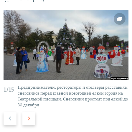
Предприниматели, рестораторы и отельеры расставили
1/15
снеговиков перед главной новогодней елкой города на
Театральной площади. Снеговики простоят под елкой до
30 декабря
П
С
р
л
е
е