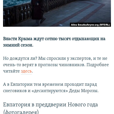
ПРИСОЕДИНЯЙТЕСЬ!
ПОБЕДИТЕЛЕЙ НЕ СУДЯТ?
КРЫМ.НЕПОКОРЕННЫЙ
ELIFBE
Все сайты RFE/RL
УКРАИНСКАЯ ПРОБЛЕМА КРЫМА
Власти Крыма ждут сотню тысяч отдыхающих на
зимний сезон.
Но дождутся ли? Мы спросили у экспертов, и те не
очень-то верят в прогнозы чиновников. Подробнее
читайте
здесь
.
А в Евпатории тем временем проходит парад
снеговиков и «десантируются» Деды Морозы.
Евпатория в преддверии Нового года
(фотогалерея)