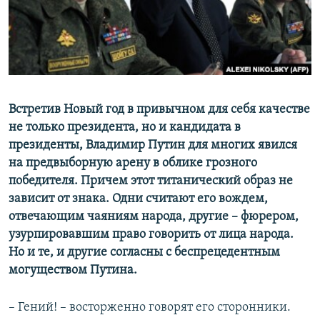
ПРИСОЕДИНЯЙТЕСЬ!
ПОБЕДИТЕЛЕЙ НЕ СУДЯТ?
КРЫМ.НЕПОКОРЕННЫЙ
ELIFBE
УКРАИНСКАЯ ПРОБЛЕМА КРЫМА
Все сайты RFE/RL
Встретив Новый год в привычном для себя качестве
не только президента, но и кандидата в
президенты, Владимир Путин для многих явился
на предвыборную арену в облике грозного
победителя. Причем этот титанический образ не
зависит от знака. Одни считают его вождем,
отвечающим чаяниям народа, другие – фюрером,
узурпировавшим право говорить от лица народа.
Но и те, и другие согласны с беспрецедентным
могуществом Путина.
– Гений! – восторженно говорят его сторонники.