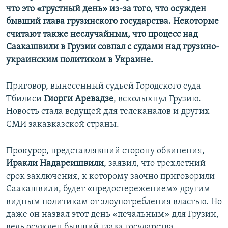
что это «грустный день» из-за того, что осужден
бывший глава грузинского государства. Некоторые
считают также неслучайным, что процесс над
Саакашвили в Грузии совпал с судами над грузино-
украинским политиком в Украине.
Приговор, вынесенный судьей Городского суда
Тбилиси
Гиорги Аревадзе
, всколыхнул Грузию.
Новость стала ведущей для телеканалов и других
СМИ закавказской страны.
Прокурор, представлявший сторону обвинения,
Иракли Надареишвили
, заявил, что трехлетний
срок заключения, к которому заочно приговорили
Саакашвили, будет «предостережением» другим
видным политикам от злоупотребления властью. Но
даже он назвал этот день «печальным» для Грузии,
ведь осужден бывший глава государства.