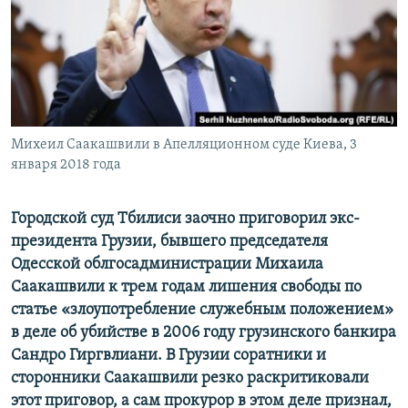
ПРИСОЕДИНЯЙТЕСЬ!
ПОБЕДИТЕЛЕЙ НЕ СУДЯТ?
КРЫМ.НЕПОКОРЕННЫЙ
ELIFBE
УКРАИНСКАЯ ПРОБЛЕМА КРЫМА
Все сайты RFE/RL
Михеил Саакашвили в Апелляционном суде Киева, 3
января 2018 года
Городской суд Тбилиси заочно приговорил экс-
президента Грузии, бывшего председателя
Одесской облгосадминистрации Михаила
Саакашвили к трем годам лишения свободы по
статье «злоупотребление служебным положением»
в деле об убийстве в 2006 году грузинского банкира
Сандро Гиргвлиани. В Грузии соратники и
сторонники Саакашвили резко раскритиковали
этот приговор, а сам прокурор в этом деле признал,