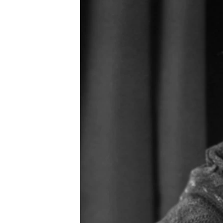
ПОБЕДИТЕЛЕЙ НЕ СУДЯТ?
КРЫМ.НЕПОКОРЕННЫЙ
ELIFBE
УКРАИНСКАЯ ПРОБЛЕМА КРЫМА