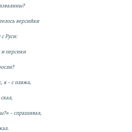
азвалины?
телось версийки
с Руси:
 и персики
росли?
 я – с пляжа,
 скал,
ры?» – спрашивал,
кал.