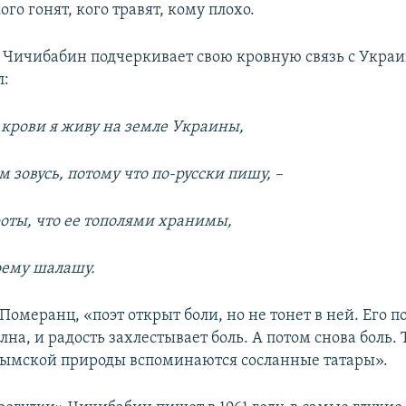
ого гонят, кого травят, кому плохо.
я Чичибабин подчеркивает свою кровную связь с Украи
л:
 крови я живу на земле Украины,
м зовусь, потому что по-русски пишу, –
роты, что ее тополями хранимы,
оему шалашу.
Померанц, «поэт открыт боли, но не тонет в ней. Его 
на, и радость захлестывает боль. А потом снова боль. 
ымской природы вспоминаются сосланные татары».