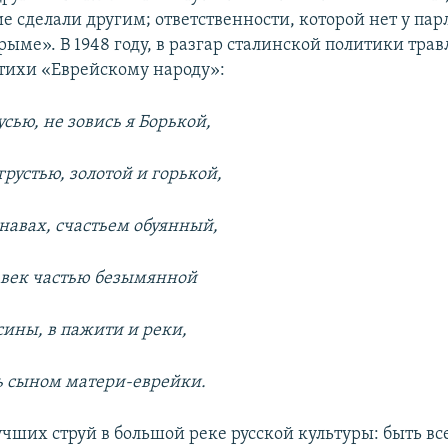
ие сделали другим; ответственности, которой нет у па
ыме». В 1948 году, в разгар сталинской политики трав
стихи «Еврейскому народу»:
усью, не зовись я Борькой,
 грустью, золотой и горькой,
анавах, счастьем обуянный,
авек частью безымянной
сины, в пажити и реки,
ть сыном матери-еврейки.
учших струй в большой реке русской культуры: быть вс