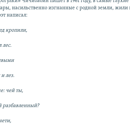
огулки» Чичибабин пишет в 1961 году, в самые глухие 
ары, насильственно изгнанные с родной земли, жили 
оэт написал:
ед кропили,
 лес.
ивыми
и лез.
е: чей ты,
й разбавленный?
чети,