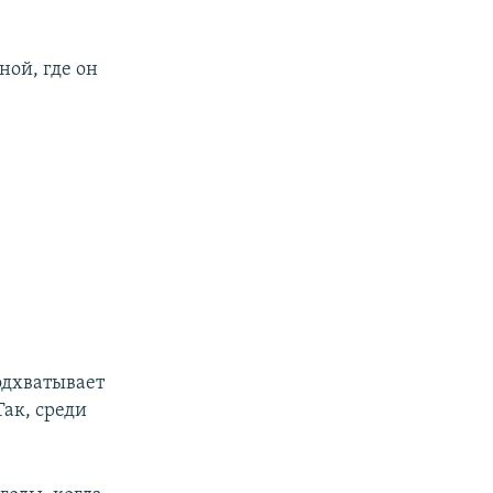
ной, где он
подхватывает
Так, среди