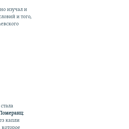
но изучал и
словий и того,
аевского
 стала
 Померанц
:
ез капли
, которое