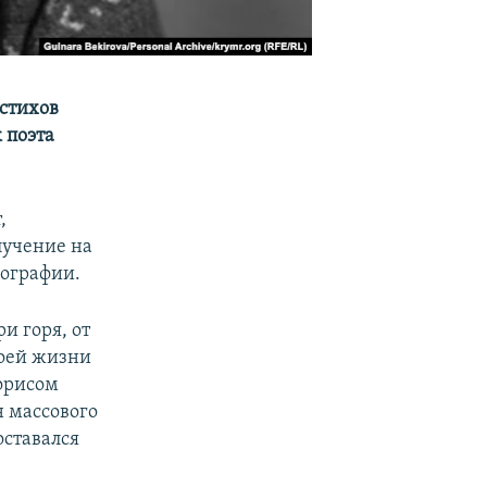
 стихов
 поэта
,
лучение на
иографии.
ри горя, от
воей жизни
Борисом
н массового
оставался