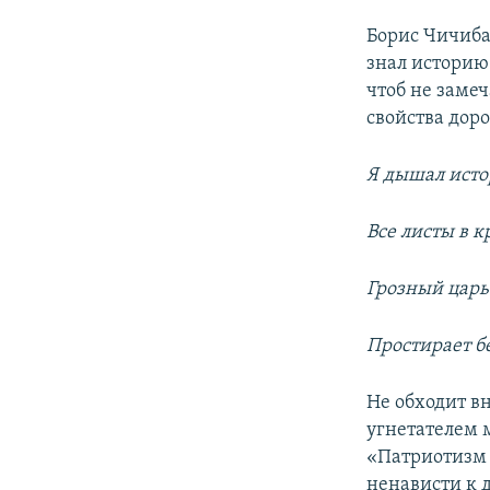
Борис Чичиба
знал историю 
чтоб не заме
свойства дор
Я дышал исто
Все листы в 
Грозный царь
Простирает 
Не обходит вн
угнетателем 
«Патриотизм 
ненависти к д