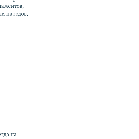
рламентов,
ли народов,
егда на