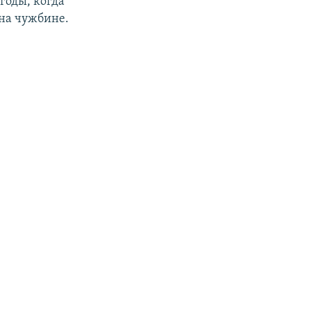
годы, когда
на чужбине.