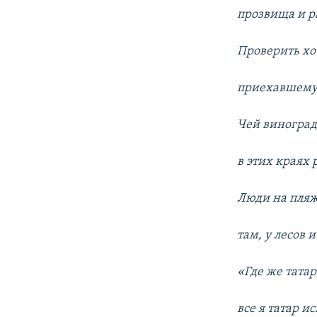
прозвища и р
Проверить хо
приехавшему 
Чей виноград
в этих краях 
Люди на пляж,
там, у лесов и
«Где же тата
все я татар ис