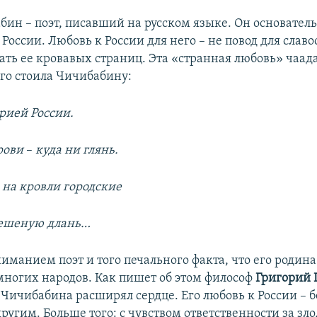
бин – поэт, писавший на русском языке. Он основатель
России. Любовь к России для него – не повод для славо
чать ее кровавых страниц. Эта «странная любовь» чаад
ого стоила Чичибабину:
рией России.
крови
–​
куда ни глянь.
 на кровли городские
бешеную длань…
иманием поэт и того печального факта, что его родина
многих народов. Как пишет об этом философ
Григорий
Чичибабина расширял сердце. Его любовь к России – б
ругим. Больше того: с чувством ответственности за зло