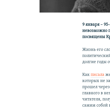
9 января – 95
невозможно п
посвящены 
Жизнь его сл
политический 
долгие годы 
Как
писала
же
которых не з
прошел через
главного в н
читателя, пол
самим собой 