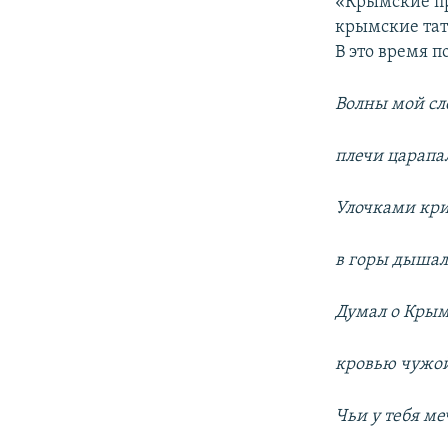
«Крымские пр
крымские тат
В это время п
Волны мой сл
плечи царапал
Улочками кр
в горы дышал 
Думал о Крым
кровью чужо
Чьи у тебя ме