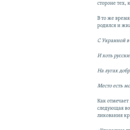
стороне тех, к
В то же врем
родился и жи
С Украиной в
И хоть русски
На лугах доб
Место есть м
Как отмечает 
следующая вол
ликования кр