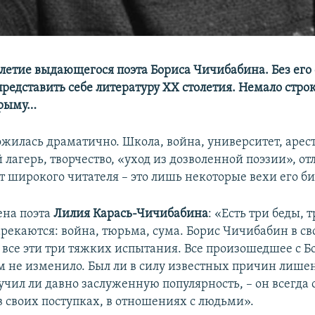
-летие выдающегося поэта Бориса Чичибабина. Без его
редставить себе литературу ХХ столетия. Немало строк
Крыму…
ожилась драматично. Школа, война, университет, арест
лагерь, творчество, «уход из дозволенной поэзии», от
от широкого читателя – это лишь некоторые вехи его б
на поэта
Лилия Карась-Чичибабина
: «Есть три беды, т
арекаются: война, тюрьма, сума. Борис Чичибабин в с
 все эти три тяжких испытания. Все произошедшее с 
ем не изменило. Был ли в силу известных причин лише
учил ли давно заслуженную популярность, – он всегда 
в своих поступках, в отношениях с людьми».