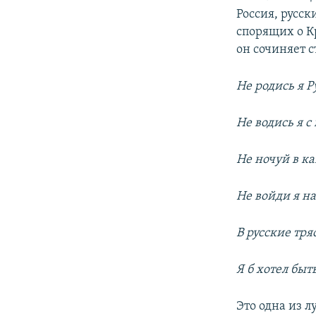
Россия, русск
спорящих о Кр
он сочиняет 
Не родись я Р
Не водись я с
Не ночуй в к
Не войди я н
В русские тря
Я б хотел бы
Это одна из л