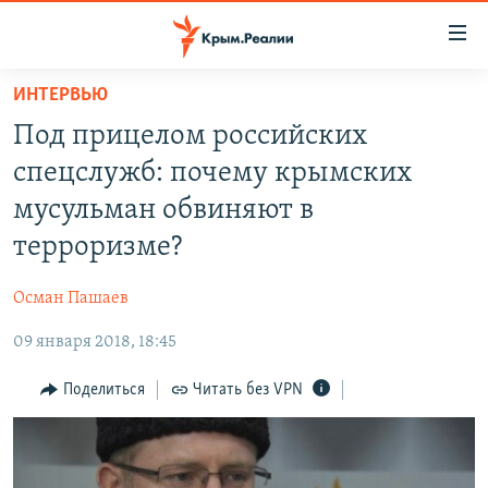
Доступность
ссылки
Вернуться
ИНТЕРВЬЮ
к
НОВОСТИ
Под прицелом российских
основному
СПЕЦПРОЕКТЫ
содержанию
спецслужб: почему крымских
ВОДА
Вернутся
ГРУЗ 200
мусульман обвиняют в
к
ИСТОРИЯ
КАРТА ВОЕННЫХ ОБЪЕКТОВ КРЫМА
терроризме?
главной
ЕЩЕ
11 ЛЕТ ОККУПАЦИИ КРЫМА. 11 ИСТОРИЙ СОПРОТИВЛЕНИЯ
навигации
Осман Пашаев
Вернутся
РАДІО СВОБОДА
ИНТЕРАКТИВ
к
09 января 2018, 18:45
КАК ОБОЙТИ БЛОКИРОВКУ
ИНФОГРАФИКА
поиску
Поделиться
Читать без VPN
ТЕЛЕПРОЕКТ КРЫМ.РЕАЛИИ
Українською
СОВЕТЫ ПРАВОЗАЩИТНИКОВ
Qırımtatar
ПРОПАВШИЕ БЕЗ ВЕСТИ