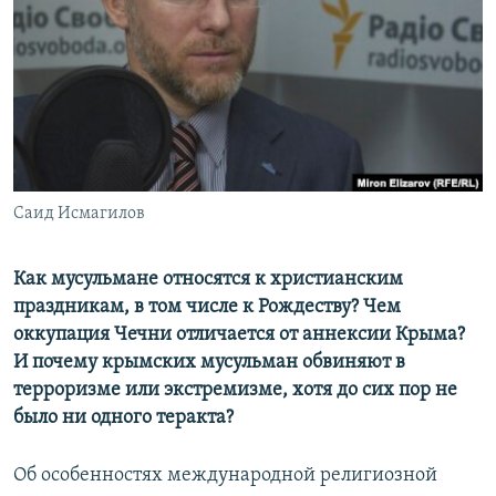
ПРИСОЕДИНЯЙТЕСЬ!
ПОБЕДИТЕЛЕЙ НЕ СУДЯТ?
КРЫМ.НЕПОКОРЕННЫЙ
ELIFBE
УКРАИНСКАЯ ПРОБЛЕМА КРЫМА
Все сайты RFE/RL
Саид Исмагилов
Как мусульмане относятся к христианским
праздникам, в том числе к Рождеству? Чем
оккупация Чечни отличается от аннексии Крыма?
И почему крымских мусульман обвиняют в
терроризме или экстремизме, хотя до сих пор не
было ни одного теракта?
Об особенностях международной религиозной