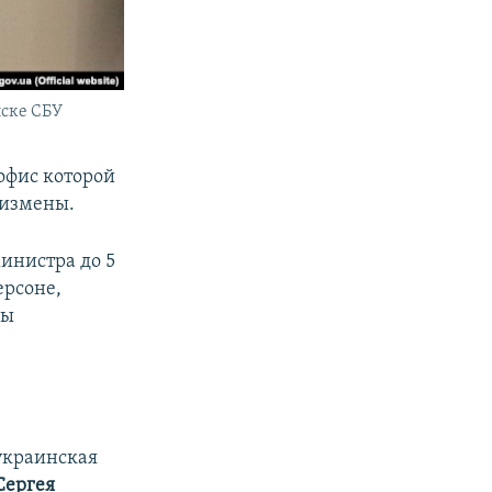
ыске СБУ
офис которой
сизмены.
инистра до 5
ерсоне,
бы
украинская
Сергея