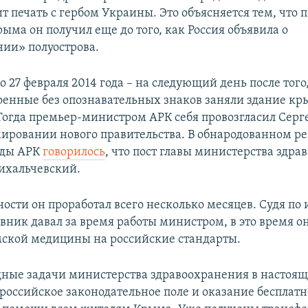
т печать с гербом Украины. Это объясняется тем, что п
ыма он получил еще до того, как Россия объявила о
ии» полуострова.
 27 февраля 2014 года – на следующий день после того
оенные без опознавательных знаков заняли здание кр
Тогда премьер-министром АРК себя провозгласил Серг
мировании нового правительства. В обнародованном 
ады АРК
говорилось
, что пост главы министерства здр
ихальчевский.
ости он проработал всего несколько месяцев. Судя по
вник давал за время работы министром, в это время о
ской медицины на российские стандарты.
ные задачи министерства здравоохранения в настоящ
 российское законодательное поле и оказание бесплат