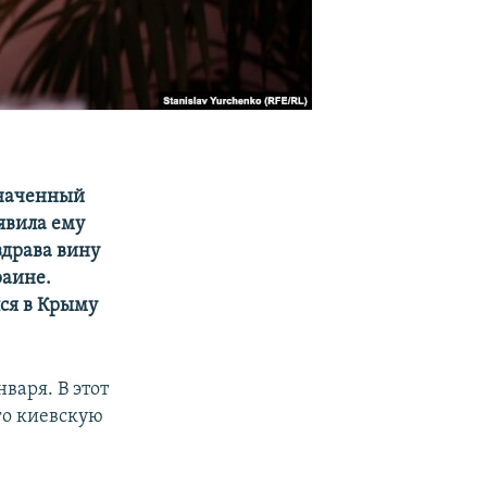
значенный
явила ему
здрава вину
раине.
ся в Крыму
варя. В этот
го киевскую