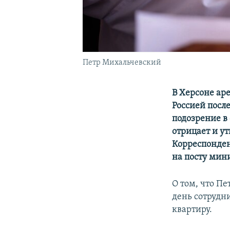
Петр Михальчевский
В Херсоне ар
Россией посл
подозрение в
отрицает и у
Корреспонден
на посту мини
О том, что Пе
день сотрудн
квартиру.