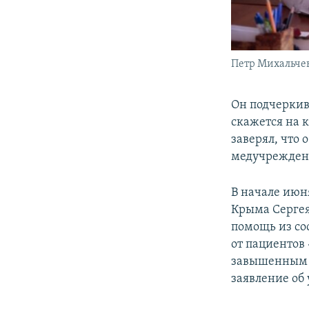
Петр Михальче
Он подчеркив
скажется на 
заверял, что
медучреждени
В начале июня
Крыма Сергея
помощь из со
от пациентов 
завышенным ц
заявление об