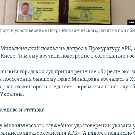
порт и удостоверение Петра Михальчевского, изъятые при об
 Михальчевский поехал на допрос в Прокуратуру АРК, 
 Киеве. Там ему вручили подозрение в совершении го
сонский городской суд принял решение об аресте экс-м
а пресечения бывшему главе Минздрава вручалась в Х
м расположен орган следствия – крымский главк Служ
 Украины.
ксенова и отставка
у Михальчевского служебном удостоверении указана 
«министр здравоохранения АРК». А рядом с подписью