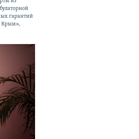
рты из
мбулаторной
ных гарантий
 Крым»,