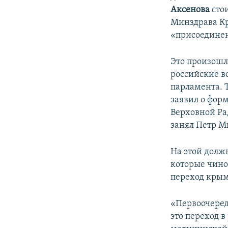
Аксенова
стои
Минздрава Кр
«присоединен
Это произошло
российские в
парламента. 
заявил о фор
Верховной Р
занял Петр М
На этой должн
которые чино
переход крым
«Первоочеред
это переход в