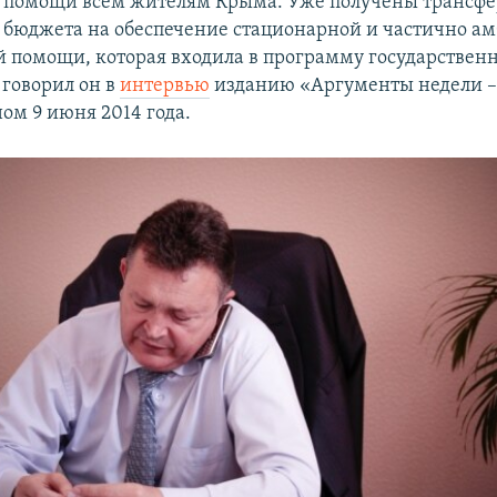
 помощи всем жителям Крыма. Уже получены трансфе
 бюджета на обеспечение стационарной и частично а
й помощи, которая входила в программу государствен
 говорил он в
интервью
изданию «Аргументы недели –
ом 9 июня 2014 года.