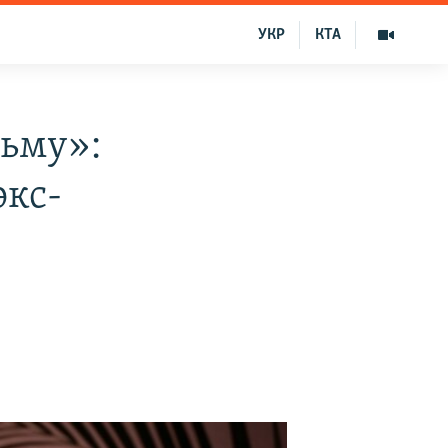
УКР
КТА
рьму»:
экс-