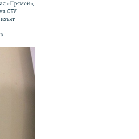
ал «Прямой»,
 на СБУ
 изъят
в.