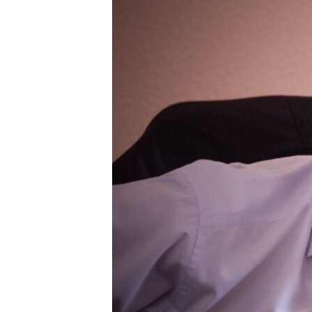
ПОБЕДИТЕЛЕЙ НЕ СУДЯТ?
КРЫМ.НЕПОКОРЕННЫЙ
ELIFBE
УКРАИНСКАЯ ПРОБЛЕМА КРЫМА