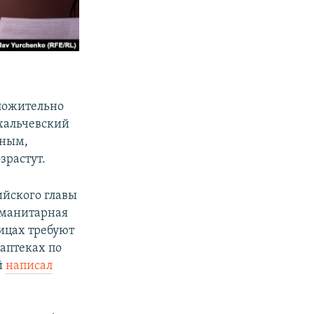
оложительно
хальчевский
тным,
зрастут.
ийского главы
уманитарная
ницах требуют
 аптеках по
й
написал