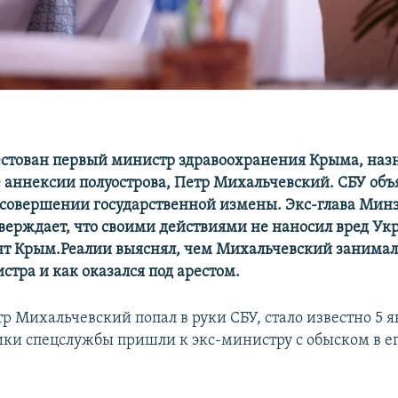
естован первый министр здравоохранения Крыма, на
е аннексии полуострова, Петр Михальчевский. СБУ объ
 совершении государственной измены. Экс-глава Мин
тверждает, что своими действиями не наносил вред Ук
т Крым.Реалии выяснял, чем Михальчевский занимал
стра и как оказался под арестом.
тр Михальчевский попал в руки СБУ, стало известно 5 ян
ики спецслужбы пришли к экс-министру с обыском в е