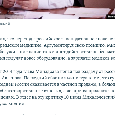
вский
ал, что переход в российское законодательное поле п
крымской медицине. Аргументируя свою позицию, Ми
 обслуживание пациентов станет действительно беспла
я получат новое оборудование, а зарплаты медиков во
 2014 года глава Минздрава попал под раздачу от росс
 Аксенова. Последний обвинил министра в том, что г
седней России оказывается в частной продаже, в боль
«благотворительные взносы», а лекарства продаются в
енам. В ответ на эту критику 10 июня Михальчевски
 увольнении.