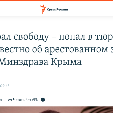
ал свободу – попал в тю
звестно об арестованном 
 Минздрава Крыма
 09:45
ся
Читать без VPN