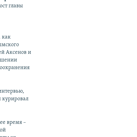
ост главы
, как
ымского
ей Аксенов и
решении
авоохранения
 интервью,
н курировал
ее время –
ной