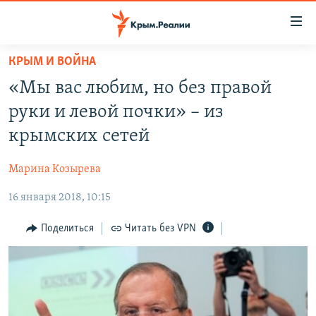
Доступность
ссылки
Вернуться
КРЫМ И ВОЙНА
к
НОВОСТИ
«Мы вас любим, но без правой
основному
СПЕЦПРОЕКТЫ
содержанию
руки и левой почки» – из
ВОДА
Вернутся
ГРУЗ 200
крымских сетей
к
ИСТОРИЯ
КАРТА ВОЕННЫХ ОБЪЕКТОВ КРЫМА
главной
Марина Козырева
ЕЩЕ
11 ЛЕТ ОККУПАЦИИ КРЫМА. 11 ИСТОРИЙ СОПРОТИВЛЕНИЯ
навигации
Вернутся
16 января 2018, 10:15
РАДІО СВОБОДА
ИНТЕРАКТИВ
к
КАК ОБОЙТИ БЛОКИРОВКУ
ИНФОГРАФИКА
Поделиться
Читать без VPN
поиску
ТЕЛЕПРОЕКТ КРЫМ.РЕАЛИИ
Українською
СОВЕТЫ ПРАВОЗАЩИТНИКОВ
Qırımtatar
ПРОПАВШИЕ БЕЗ ВЕСТИ