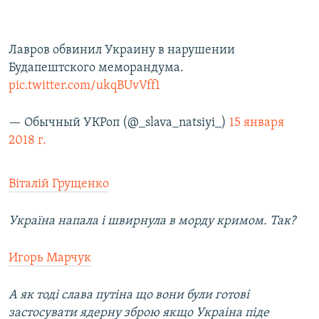
Лавров обвинил Украину в нарушении
Будапештского меморандума.
pic.twitter.com/ukqBUvVff1
— Обычный УКРоп (@_slava_natsiyi_)
15 января
2018 г.
Віталій Грущенко
Україна напала і швирнула в морду кримом. Так?
Игорь Марчук
А як тоді слава путіна що вони були готові
застосувати ядерну зброю якщо Украіна піде