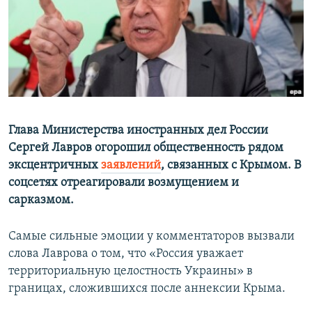
ПРИСОЕДИНЯЙТЕСЬ!
ПОБЕДИТЕЛЕЙ НЕ СУДЯТ?
КРЫМ.НЕПОКОРЕННЫЙ
ELIFBE
УКРАИНСКАЯ ПРОБЛЕМА КРЫМА
Все сайты RFE/RL
Глава Министерства иностранных дел России
Сергей Лавров огорошил общественность рядом
эксцентричных
заявлений
, связанных с Крымом. В
соцсетях отреагировали возмущением и
сарказмом.
Самые сильные эмоции у комментаторов вызвали
слова Лаврова о том, что «Россия уважает
территориальную целостность Украины» в
границах, сложившихся после аннексии Крыма.