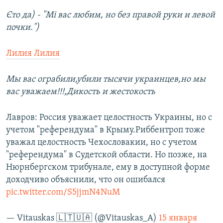
Єто да) - "Мі вас любим, но без правой руки и левой
почки.")
Лилия Лилия
Мы вас ограбили,убили тысячи украинцев,но мы
вас уважаем!!!,Дикость и жестокость
Лавров: Россия уважает целостность Украины, но с
учетом "референдума" в Крыму.Риббентроп тоже
уважал целостность Чехословакии, но с учетом
"референдума" в Судетской области. Но позже, на
Нюрнбергском трибунале, ему в доступной форме
доходчиво объяснили, что он ошибался
pic.twitter.com/S5jjmN4NuM
— Vitauskas 🇱🇹🇺🇦 (@Vitauskas_A)
15 января