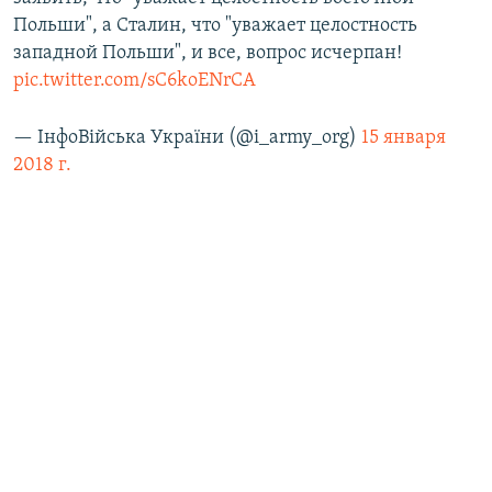
Польши", а Сталин, что "уважает целостность
западной Польши", и все, вопрос исчерпан!
pic.twitter.com/sC6koENrCA
— ІнфоВійська України (@i_army_org)
15 января
2018 г.