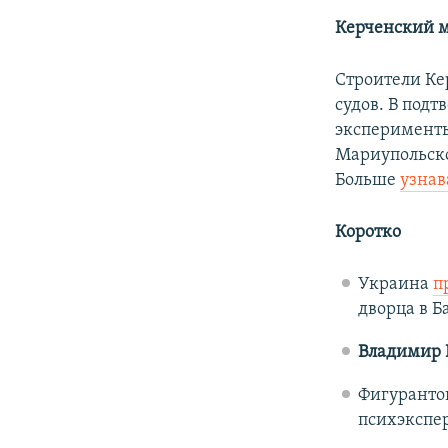
Керченский м
Строители Ке
судов. В под
эксперименты
Мариупольско
Больше
узнав
Коротко
Украина
п
дворца в Б
Владимир 
Фигуранто
психэкспер