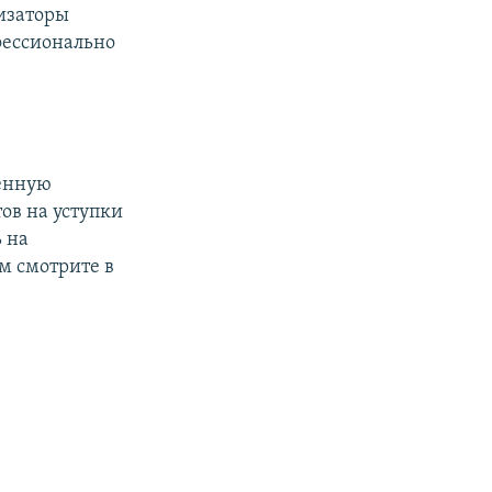
низаторы
фессионально
оенную
ов на уступки
 на
ом смотрите в