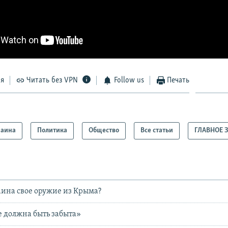
ся
Читать без VPN
Follow us
Печать
раина
Политика
Общество
Все статьи
ГЛАВНОЕ 
аина свое оружие из Крыма?
 должна быть забыта»