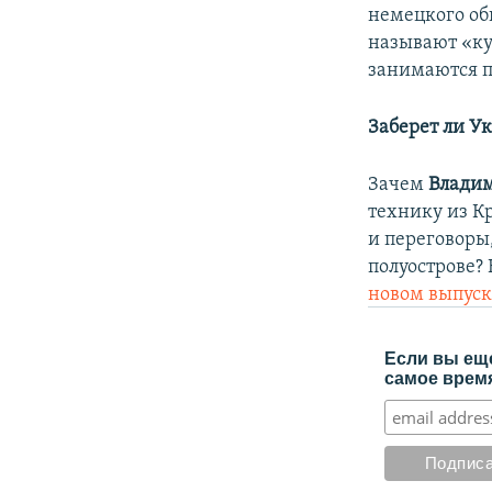
немецкого об
называют «ку
занимаются 
Заберет ли У
Зачем
Влади
технику из Кр
и переговоры
полуострове? 
новом выпуск
Если вы еще
самое время