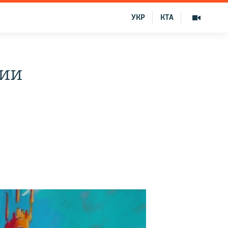
УКР
КТА
лии