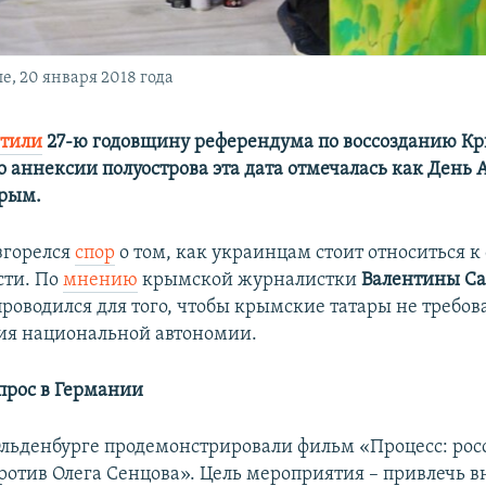
, 20 января 2018 года
етили
27-ю годовщину референдума по воссозданию К
о аннексии полуострова эта дата отмечалась как День
Крым.
згорелся
спор
о том, как украинцам стоит относиться к
сти. По
мнению
крымской журналистки
Валентины С
роводился для того, чтобы крымские татары не требов
ия национальной автономии.
прос в Германии
льденбурге продемонстрировали фильм «Процесс: рос
против Олега Сенцова». Цель мероприятия – привлечь 