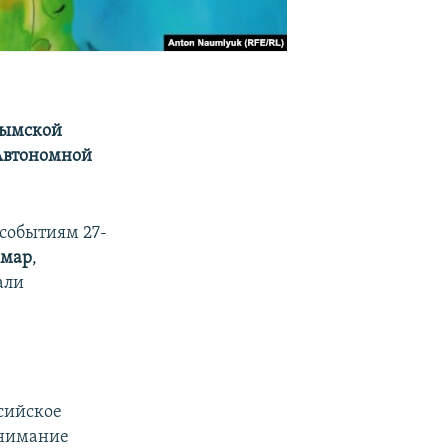
рымской
 Автономной
 событиям 27-
амар
,
али
сийское
внимание