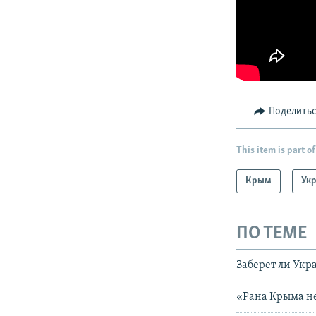
Поделить
This item is part of
Крым
Ук
ПО ТЕМЕ
Заберет ли Укр
«Рана Крыма не