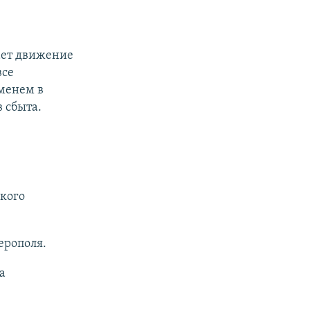
ает движение
все
менем в
 сбыта.
кого
рополя.
а