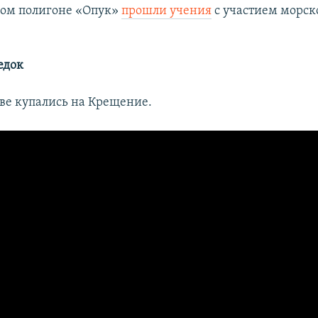
ом полигоне «Опук»
прошли учения
с участием морск
едок
аве купались на Крещение.