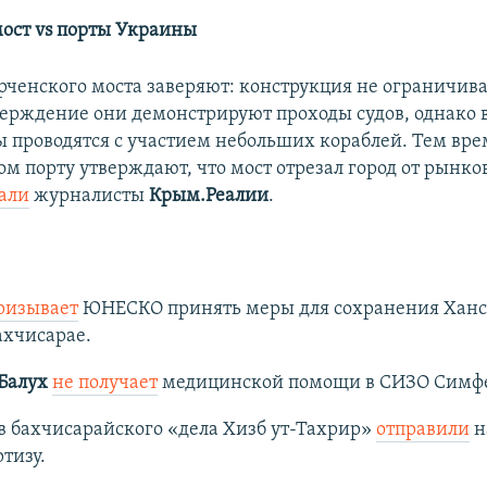
ост vs порты Украины
рченского моста заверяют: конструкция не ограничив
тверждение они демонстрируют проходы судов, однако 
 проводятся с участием небольших кораблей. Тем вре
м порту утверждают, что мост отрезал город от рынков
али
журналисты
Крым.Реалии
.
ризывает
ЮНЕСКО принять меры для сохранения Ханс
ахчисарае.
Балух
не получает
медицинской помощи в СИЗО Симфе
в бахчисарайского «дела Хизб ут-Тахрир»
отправили
н
тизу.