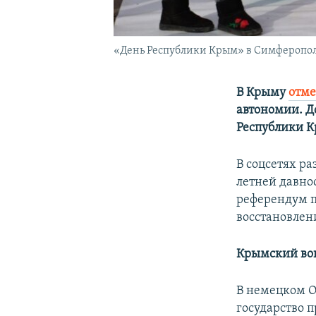
«День Республики Крым» в Симферополе
В Крыму
отм
автономии. Д
Республики 
В соцсетях ра
летней давно
референдум п
восстановлен
Крымский во
В немецком О
государство 