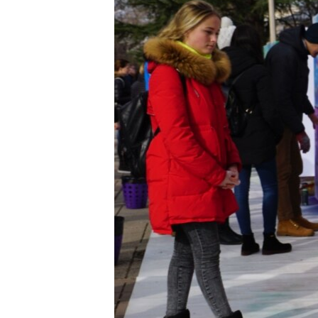
ПОБЕДИТЕЛЕЙ НЕ СУДЯТ?
КРЫМ.НЕПОКОРЕННЫЙ
ELIFBE
УКРАИНСКАЯ ПРОБЛЕМА КРЫМА