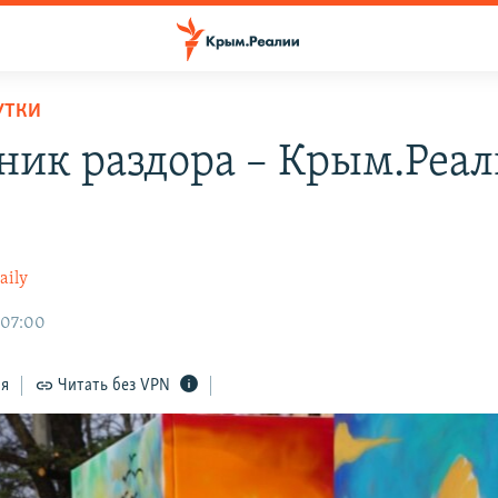
УТКИ
ник раздора – Крым.Реа
aily
 07:00
ся
Читать без VPN