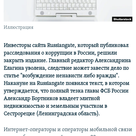
ПРИСОЕДИНЯЙТЕСЬ!
ПОБЕДИТЕЛЕЙ НЕ СУДЯТ?
КРЫМ.НЕПОКОРЕННЫЙ
ELIFBE
Иллюстрация
УКРАИНСКАЯ ПРОБЛЕМА КРЫМА
Инвесторы сайта Russiangate, который публиковал
Все сайты RFE/RL
расследования о коррупции в России, решили
закрыть издание. Главный редактор Александрина
Елагина уволена, следствие может завести дело по
статье "возбуждение ненависти либо вражды".
Накануне на Russiangate появился текст, в котором
утверждается, что полный тезка главы ФСБ России
Александр Бортников владеет элитной
недвижимостью и земельным участком в
Сестрорецке (Ленинградская область).
Интернет-операторы и операторы мобильной связи