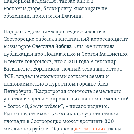
надзорном ведомстве, так же как и в
Роскомнадзоре, блокировку Russiangate не
объяснили, признается Елагина.
Над расследованием про недвижимость в
Сестрорецке работала внештатный корреспондент
Russiangate
Светлана Зобова
. Она же готовила
публикации про Полтавченко и Сергея Матвиенко.
В тексте говорилось, что с 2011 года Александр
Васильевич Бортников, полный тезка директора
ФСБ, владел несколькими сотками земли и
недвижимостью в курортном городке близ
Петербурга. "Кадастровая стоимость земельного
участка и зарегистрированных на нем помещений
– более 48,6 млн рублей", – писало издание.
Рыночная стоимость земельного участка такой
площади в Сестрорецке может достигать 300
миллионов рублей. Однако в
декларациях ​
главы