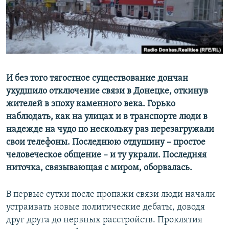
ПРИСОЕДИНЯЙТЕСЬ!
ПОБЕДИТЕЛЕЙ НЕ СУДЯТ?
КРЫМ.НЕПОКОРЕННЫЙ
ELIFBE
УКРАИНСКАЯ ПРОБЛЕМА КРЫМА
Все сайты RFE/RL
И без того тягостное существование дончан
ухудшило отключение связи в Донецке, откинув
жителей в эпоху каменного века. Горько
наблюдать, как на улицах и в транспорте люди в
надежде на чудо по нескольку раз перезагружали
свои телефоны. Последнюю отдушину – простое
человеческое общение – и ту украли. Последняя
ниточка, связывающая с миром, оборвалась.
В первые сутки после пропажи связи люди начали
устраивать новые политические дебаты, доводя
друг друга до нервных расстройств. Проклятия