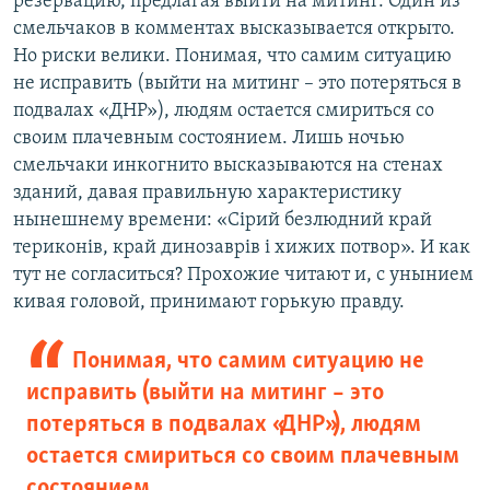
резервацию, предлагая выйти на митинг. Один из
смельчаков в комментах высказывается открыто.
Но риски велики. Понимая, что самим ситуацию
не исправить (выйти на митинг – это потеряться в
подвалах «ДНР»), людям остается смириться со
своим плачевным состоянием. Лишь ночью
смельчаки инкогнито высказываются на стенах
зданий, давая правильную характеристику
нынешнему времени: «Сірий безлюдний край
териконів, край динозаврів і хижих потвор». И как
тут не согласиться? Прохожие читают и, с унынием
кивая головой, принимают горькую правду.
Понимая, что самим ситуацию не
исправить (выйти на митинг – это
потеряться в подвалах «ДНР»), людям
остается смириться со своим плачевным
состоянием