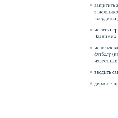
защитить 
заложников
координац
искать пер
Владимир П
использова
футболу (н
известных
вводить са
держать пр