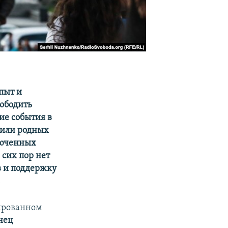
пыт и
вободить
ие события в
рили родных
люченных
 сих пор нет
в и поддержку
.
пированном
нец