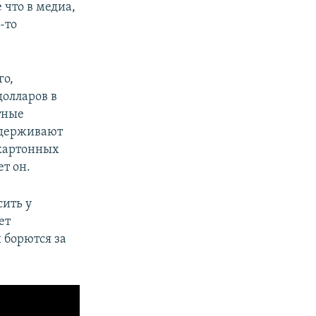
 что в медиа,
-то
го,
долларов в
тные
ддерживают
 картонных
т он.
сить у
ет
 борются за