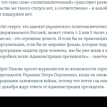
 что само слово «политзаключенный» существует разве
ьстве же такого статуса нет, а соответственно ‒ и какой
 поддержки нет.
«Не секрет, что адвокат украинского политзаключенно
удерживаемого Россией, может стоить 1-2 или 5 тысяч 
месяц ‒ это огромные деньги. И если бы не правозащи
организации, если бы не мировые фонды, которые по
программы защиты прав человека, мы бы уже жили в
коробках возле Администрации президента», ‒ замечае
Брат Панова просит журналистов по возможности спро
президента Украины Петра Порошенко, когда он смож
 родными заложников войны, потому что почти год они
 с декабря ждут ответа от Администрации президента.