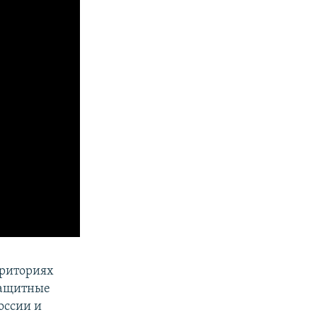
рриториях
защитные
оссии и