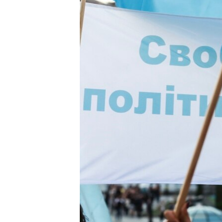
ПОБЕДИТЕЛЕЙ НЕ СУДЯТ?
КРЫМ.НЕПОКОРЕННЫЙ
ELIFBE
УКРАИНСКАЯ ПРОБЛЕМА КРЫМА