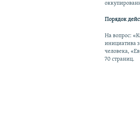
оккупирован
Порядок дей
На вопрос: «
инициатива з
человека, «Е
70 страниц.