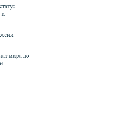
статус
 и
оссии
нат мира по
ли