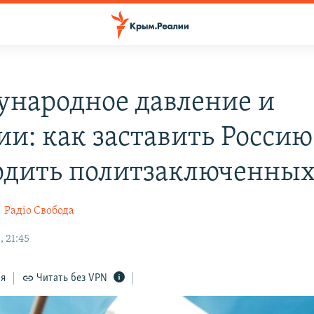
народное давление и
ии: как заставить Россию
одить политзаключенных
а
Радіо Свобода
 21:45
ся
Читать без VPN