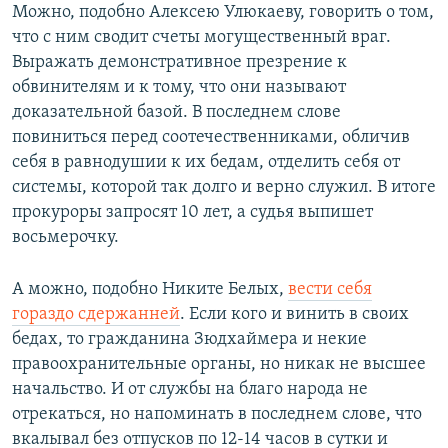
Можно, подобно Алексею Улюкаеву, говорить о том,
что с ним сводит счеты могущественный враг.
Выражать демонстративное презрение к
обвинителям и к тому, что они называют
доказательной базой. В последнем слове
повиниться перед соотечественниками, обличив
себя в равнодушии к их бедам, отделить себя от
системы, которой так долго и верно служил. В итоге
прокуроры запросят 10 лет, а судья выпишет
восьмерочку.
А можно, подобно Никите Белых,
вести себя
гораздо сдержанней
. Если кого и винить в своих
бедах, то гражданина Зюдхаймера и некие
правоохранительные органы, но никак не высшее
начальство. И от службы на благо народа не
отрекаться, но напоминать в последнем слове, что
вкалывал без отпусков по 12-14 часов в сутки и