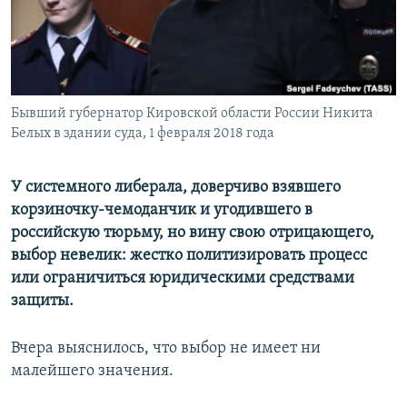
ПРИСОЕДИНЯЙТЕСЬ!
ПОБЕДИТЕЛЕЙ НЕ СУДЯТ?
КРЫМ.НЕПОКОРЕННЫЙ
ELIFBE
Бывший губернатор Кировской области России Никита
УКРАИНСКАЯ ПРОБЛЕМА КРЫМА
Белых в здании суда, 1 февраля 2018 года
Все сайты RFE/RL
У системного либерала, доверчиво взявшего
корзиночку-чемоданчик и угодившего в
российскую тюрьму, но вину свою отрицающего,
выбор невелик: жестко политизировать процесс
или ограничиться юридическими средствами
защиты.
Вчера выяснилось, что выбор не имеет ни
малейшего значения.