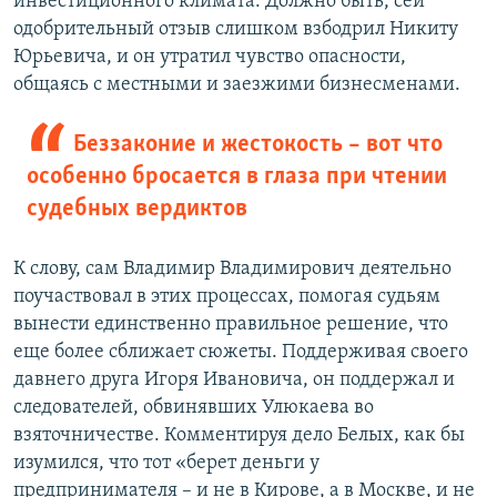
инвестиционного климата. Должно быть, сей
одобрительный отзыв слишком взбодрил Никиту
Юрьевича, и он утратил чувство опасности,
общаясь с местными и заезжими бизнесменами.
Беззаконие и жестокость – вот что
особенно бросается в глаза при чтении
судебных вердиктов
К слову, сам Владимир Владимирович деятельно
поучаствовал в этих процессах, помогая судьям
вынести единственно правильное решение, что
еще более сближает сюжеты. Поддерживая своего
давнего друга Игоря Ивановича, он поддержал и
следователей, обвинявших Улюкаева во
взяточничестве. Комментируя дело Белых, как бы
изумился, что тот «берет деньги у
предпринимателя – и не в Кирове, а в Москве, и не