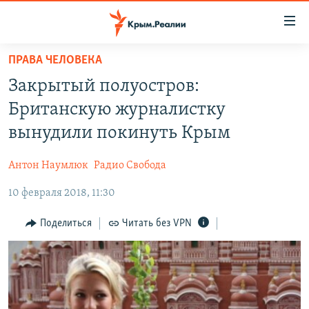
Доступность
ссылки
Вернуться
ПРАВА ЧЕЛОВЕКА
к
НОВОСТИ
Закрытый полуостров:
основному
СПЕЦПРОЕКТЫ
содержанию
Британскую журналистку
ВОДА
Вернутся
ГРУЗ 200
вынудили покинуть Крым
к
ИСТОРИЯ
КАРТА ВОЕННЫХ ОБЪЕКТОВ КРЫМА
главной
Антон Наумлюк
Радио Свобода
ЕЩЕ
11 ЛЕТ ОККУПАЦИИ КРЫМА. 11 ИСТОРИЙ СОПРОТИВЛЕНИЯ
навигации
Вернутся
10 февраля 2018, 11:30
РАДІО СВОБОДА
ИНТЕРАКТИВ
к
КАК ОБОЙТИ БЛОКИРОВКУ
ИНФОГРАФИКА
Поделиться
Читать без VPN
поиску
ТЕЛЕПРОЕКТ КРЫМ.РЕАЛИИ
Українською
СОВЕТЫ ПРАВОЗАЩИТНИКОВ
Qırımtatar
ПРОПАВШИЕ БЕЗ ВЕСТИ