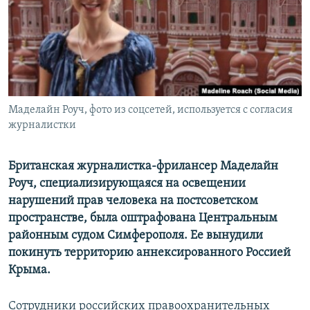
ПРИСОЕДИНЯЙТЕСЬ!
ПОБЕДИТЕЛЕЙ НЕ СУДЯТ?
КРЫМ.НЕПОКОРЕННЫЙ
ELIFBE
УКРАИНСКАЯ ПРОБЛЕМА КРЫМА
Все сайты RFE/RL
Маделайн Роуч, фото из соцсетей, используется с согласия
журналистки
Британская журналистка-фрилансер Маделайн
Роуч, специализирующаяся на освещении
нарушений прав человека на постсоветском
пространстве, была оштрафована Центральным
районным судом Симферополя. Ее вынудили
покинуть территорию аннексированного Россией
Крыма.
Сотрудники российских правоохранительных