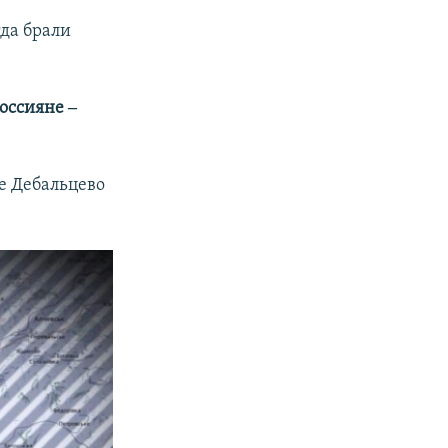
гда брали
оссияне ‒
е Дебальцево