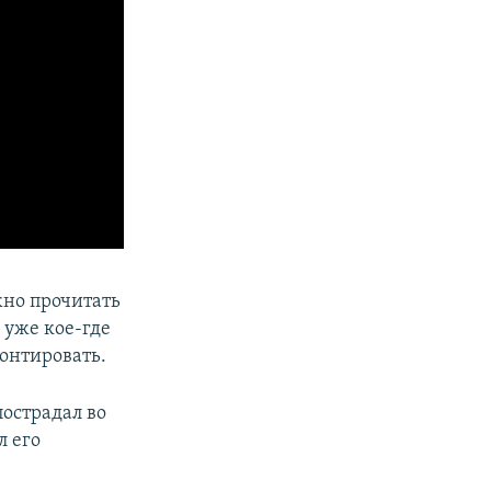
жно прочитать
 уже кое-где
онтировать.
 пострадал во
л его