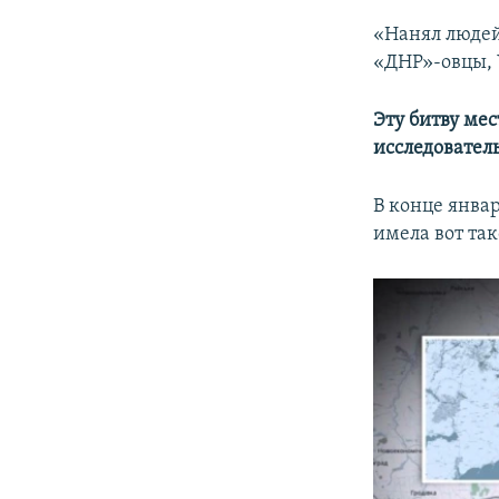
«Нанял люде
«ДНР»-овцы, 
Эту битву ме
исследовател
В конце янва
имела вот так