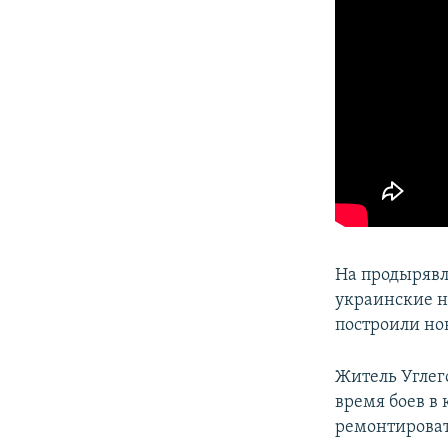
На продырявл
украинские н
построили но
Житель Углег
время боев в 
ремонтироват