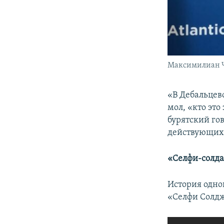
Максимилиан 
«В Дебальцев
мол, «кто это
бурятский го
действующих 
«Селфи-солд
История одног
«Селфи Солдж