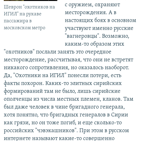
с оружием, охраняют
Шеврон "охотников на
месторождения. А в
ИГИЛ" на рукаве
настоящих боях в основном
пассажира в
участвуют именно русские
московском метро
"вагнеровцы". Возможно,
каким-то образом этих
"охотников" послали занять это очередное
месторождение, рассчитывая, что они не встретят
никакого сопротивления, но оказалось наоборот.
Да, "Охотники на ИГИЛ" понесли потери, есть
факты похорон. Каких-то элитных сирийских
формирований там не было, лишь сирийские
ополченцы из числа местных племен, кланов. Там
был даже человек в чине бригадного генерала,
хотя понятно, что бригадных генералов в Сирии
как грязи, но он тоже погиб, и еще сколько-то
российских "чэвэкашников". При этом в русском
интернете называют какие-то совершенно