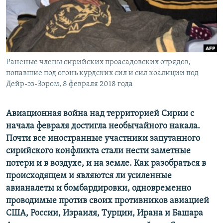
ПРИСОЕДИНЯЙТЕСЬ!
ПОБЕДИТЕЛЕЙ НЕ СУДЯТ?
КРЫМ.НЕПОКОРЕННЫЙ
ELIFBE
Раненые члены сирийских проасадовских отрядов,
УКРАИНСКАЯ ПРОБЛЕМА КРЫМА
попавшие под огонь курдских сил и сил коалиции под
Все сайты RFE/RL
Дейр-эз-Зором, 8 февраля 2018 года
Авиационная война над территорией Сирии с
начала февраля достигла необычайного накала.
Почти все иностранные участники запутанного
сирийского конфликта стали нести заметные
потери и в воздухе, и на земле. Как разобраться в
происходящем и являются ли усиленные
авианалеты и бомбардировки, одновременно
проводимые против своих противников авиацией
США, России, Израиля, Турции, Ирана и Башара