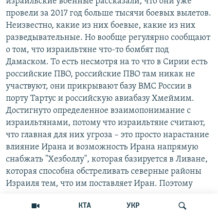
израильские военные рассказали, что они уже
провели за 2017 год больше тысячи боевых вылетов.
Неизвестно, какие из них боевые, какие из них
разведывательные. Но вообще регулярно сообщают
о том, что израильтяне что-то бомбят под
Дамаском. То есть несмотря на то что в Сирии есть
российские ПВО, российские ПВО там никак не
участвуют, они прикрывают базу ВМС России в
порту Тартус и российскую авиабазу Хмеймим.
Достигнуто определенное взаимопонимание с
израильтянами, потому что израильтяне считают,
что главная для них угроза – это просто нарастание
влияние Ирана и возможность Ирана напрямую
снабжать "Хезболлу", которая базируется в Ливане,
которая способна обстреливать северные районы
Израиля тем, что им поставляет Иран. Поэтому
израильтяне атакуют все цели, которые они
КТА
УКР
считают угрозой. Почему я говорю о