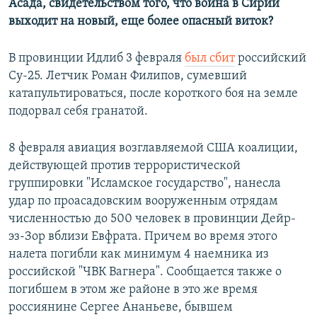
Асада, свидетельством того, что война в Сирии
выходит на новый, еще более опасный виток?
В провинции Идлиб 3 февраля
был сбит
российский
Су-25. Летчик Роман Филипов, сумевший
катапультироваться, после короткого боя на земле
подорвал себя гранатой.
8 февраля авиация возглавляемой США коалиции,
действующей против террористической
группировки "Исламское государство", нанесла
удар по проасадовским вооруженным отрядам
численностью до 500 человек в провинции Дейр-
эз-Зор вблизи Евфрата. Причем во время этого
налета погибли как минимум 4 наемника из
российской "ЧВК Вагнера". Сообщается также о
погибшем в этом же районе в это же время
россиянине Сергее Ананьеве, бывшем