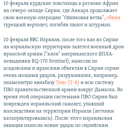
10 февраля курдские повстанцы в регионе Африн
на северо-западе Сирии, где Анкара продолжает
свою военную операцию "Оливковая ветвь",
сбили
турецкий вертолет, погибли пилот и штурман.
10 февраля ВВС Израиля, после того как из Сирии
на израильскую территорию залетел военный дрон
иранской армии ("клон" американского БПЛА-
невидимки RQ-170 Sentinel), нанесли по
асадовским и иранским объектам в Сирии серию
очень мощных ударов, разрушивших, например,
знаменитую авиабазу
Тияс (Т-4)
и всю систему
ПВО правительственной армии вокруг Дамаска. Во
время этой операции системами ПВО Сирии был
поврежден израильский самолет, упавший
впоследствии на территории Израиля (летчики
катапультировались). После этого израильская
авиация нанесла новые удары по сирийским