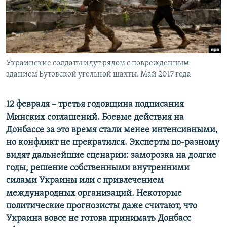
ПРИСОЕДИНЯЙТЕСЬ!
ПОБЕДИТЕЛЕЙ НЕ СУДЯТ?
КРЫМ.НЕПОКОРЕННЫЙ
ELIFBE
Украинские солдаты идут рядом с поврежденным
УКРАИНСКАЯ ПРОБЛЕМА КРЫМА
зданием Бутовской угольной шахты. Май 2017 года
Все сайты RFE/RL
12 февраля – третья годовщина подписания
Минских соглашений. Боевые действия на
Донбассе за это время стали менее интенсивными,
но конфликт не прекратился. Эксперты по-разному
видят дальнейшие сценарии: заморозка на долгие
годы, решение собственными внутренними
силами Украины или с привлечением
международных организаций. Некоторые
политические прогнозисты даже считают, что
Украина вовсе не готова принимать Донбасс