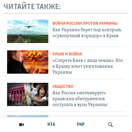
ЧИТАЙТЕ ТАКЖЕ:
ВОЙНА РОССИИ ПРОТИВ УКРАИНЫ
Как Украина берет под контроль
«сухопутный коридор» в Крым
КРЫМ И ВОЙНА
«Стереть Киев с лица земли». Кто
в Крыму хочет уничтожения
Украины
ОБЩЕСТВО
Как Россия «мотивирует»
крымских абитуриентов
поступать в вузы Украины
ОБЩЕСТВО
КТА
УКР
Война на пляжах и тотальный
контроль: главные вызовы