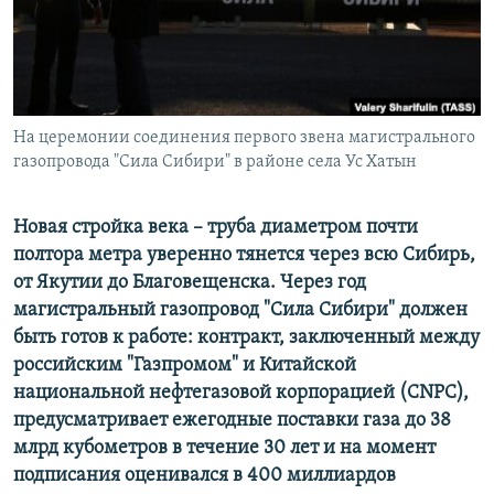
ПРИСОЕДИНЯЙТЕСЬ!
ПОБЕДИТЕЛЕЙ НЕ СУДЯТ?
КРЫМ.НЕПОКОРЕННЫЙ
ELIFBE
На церемонии соединения первого звена магистрального
УКРАИНСКАЯ ПРОБЛЕМА КРЫМА
газопровода "Сила Сибири" в районе села Ус Хатын
Все сайты RFE/RL
Новая стройка века – труба диаметром почти
полтора метра уверенно тянется через всю Сибирь,
от Якутии до Благовещенска. Через год
магистральный газопровод "Сила Сибири" должен
быть готов к работе: контракт, заключенный между
российским "Газпромом" и Китайской
национальной нефтегазовой корпорацией (CNPC),
предусматривает ежегодные поставки газа до 38
млрд кубометров в течение 30 лет и на момент
подписания оценивался в 400 миллиардов