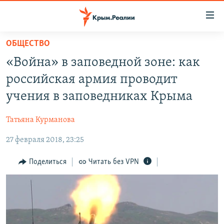
Доступность
ссылки
Вернуться
ОБЩЕСТВО
к
НОВОСТИ
«Война» в заповедной зоне: как
основному
СПЕЦПРОЕКТЫ
содержанию
российская армия проводит
ВОДА
Вернутся
ГРУЗ 200
учения в заповедниках Крыма
к
ИСТОРИЯ
КАРТА ВОЕННЫХ ОБЪЕКТОВ КРЫМА
главной
Татьяна Курманова
ЕЩЕ
11 ЛЕТ ОККУПАЦИИ КРЫМА. 11 ИСТОРИЙ СОПРОТИВЛЕНИЯ
навигации
Вернутся
27 февраля 2018, 23:25
РАДІО СВОБОДА
ИНТЕРАКТИВ
к
КАК ОБОЙТИ БЛОКИРОВКУ
ИНФОГРАФИКА
Поделиться
Читать без VPN
поиску
ТЕЛЕПРОЕКТ КРЫМ.РЕАЛИИ
Українською
СОВЕТЫ ПРАВОЗАЩИТНИКОВ
Qırımtatar
ПРОПАВШИЕ БЕЗ ВЕСТИ