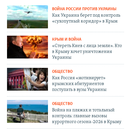
ВОЙНА РОССИИ ПРОТИВ УКРАИНЫ
Как Украина берет под контроль
«сухопутный коридор» в Крым
КРЫМ И ВОЙНА
«Стереть Киев с лица земли». Кто
в Крыму хочет уничтожения
Украины
ОБЩЕСТВО
Как Россия «мотивирует»
крымских абитуриентов
поступать в вузы Украины
ОБЩЕСТВО
Война на пляжах и тотальный
контроль: главные вызовы
курортного сезона-2026 в Крыму