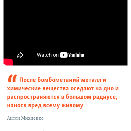
После бомбометаний металл и
химические вещества оседают на дно и
распространяются в большом радиусе,
нанося вред всему живому
Антон Михненко