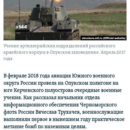
ПРИСОЕДИНЯЙТЕСЬ!
ПОБЕДИТЕЛЕЙ НЕ СУДЯТ?
КРЫМ.НЕПОКОРЕННЫЙ
ELIFBE
УКРАИНСКАЯ ПРОБЛЕМА КРЫМА
Все сайты RFE/RL
Учение артиллерийских подразделений российского
армейского корпуса в Опукском заповеднике. Апрель 2017
года
В феврале 2018 года авиация Южного военного
округа России провела на Опукском полигоне на
юге Керченского полуострова очередные военные
учения. Как рассказал начальник отдела
информационного обеспечения Черноморского
флота России Вячеслав Трухачев, военнослужащие
выполнили первое в нынешнем году практическое
метание бомб по наземным целям.