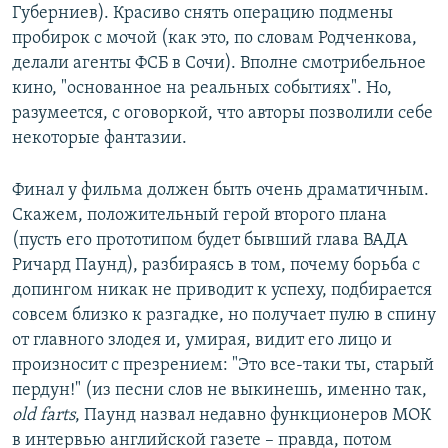
Губерниев). Красиво снять операцию подмены
пробирок с мочой (как это, по словам Родченкова,
делали агенты ФСБ в Сочи). Вполне смотрибельное
кино, "основанное на реальных событиях". Но,
разумеется, с оговоркой, что авторы позволили себе
некоторые фантазии.
Финал у фильма должен быть очень драматичным.
Скажем, положительный герой второго плана
(пусть его прототипом будет бывший глава ВАДА
Ричард Паунд), разбираясь в том, почему борьба с
допингом никак не приводит к успеху, подбирается
совсем близко к разгадке, но получает пулю в спину
от главного злодея и, умирая, видит его лицо и
произносит с презрением: "Это все-таки ты, старый
пердун!" (из песни слов не выкинешь, именно так,
old farts
, Паунд назвал недавно функционеров МОК
в интервью английской газете – правда, потом