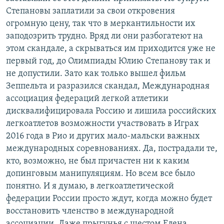
Степановы заплатили за свои откровения
огромную цену, так что в меркантильности их
заподозрить трудно. Вряд ли они разбогатеют на
этом скандале, а скрываться им приходится уже не
первый год, до Олимпиады Юлию Степанову так и
не допустили. Зато как только вышел фильм
Зеппельта и разразился скандал, Международная
ассоциация федераций легкой атлетики
дисквалифицировала Россию и лишила российских
легкоатлетов возможности участвовать в Играх
2016 года в Рио и других мало-мальски важных
международных соревнованиях. Да, пострадали те,
кто, возможно, не был причастен ни к каким
допинговым манипуляциям. Но всем все было
понятно. И я думаю, в легкоатлетической
федерации России просто ждут, когда можно будет
восстановить членство в международной
ассоциации. Даже прыгунья с шестом Елена