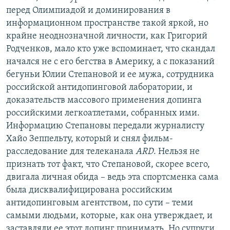
перед Олимпиадой и доминирования в
информационном пространстве такой яркой, но
крайне неоднозначной личности, как Григорий
Родченков, мало кто уже вспоминает, что скандал
начался не с его бегства в Америку, а с показаний
бегуньи Юлии Степановой и ее мужа, сотрудника
российской антидопинговой лаборатории, и
доказательств массового применения допинга
российскими легкоатлетами, собранных ими.
Информацию Степановы передали журналисту
Хайо Зеппельту, который и снял фильм-
расследование для телеканала
ARD
. Нельзя не
признать тот факт, что Степановой, скорее всего,
двигала личная обида – ведь эта спортсменка сама
была дисквалифицирована российским
антидопинговым агентством, по сути – теми
самыми людьми, которые, как она утверждает, и
заставляли ее этот допинг принимать. Но супруги