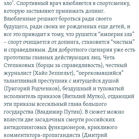
зло". Спортивный врач влюбляется в спортсменку,
которую заставляют принимать допинг.
Влюбленные решают бороться ради своего
будущего, ради своих не рожденных еще детей, и
все это приводит к тому, что рушится “империя зла”
– спорт очищается от допинга, становится “чистым”
и справедливым. Для добротного сценария уже есть
прототипы главных действующих лиц. Чета
Степановых (борцы за справедливость), честный
журналист (Хайо Зеппельт), “перековавшийся”
талантливый преступник с мятущейся душой
(Григорий Родченков), бездушный и туповатый
исполнитель приказов (Виталий Мутко), отдающий
эти приказы всесильный глава большого
государства (Владимир Путин). В сюжет можно
вплести две загадочных смерти российских
антидопинговых функционеров, крикливого
комментатора-пропагандиста (Дмитрий