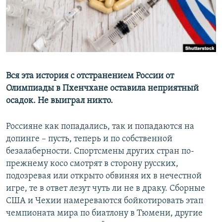
ПРИСОЕДИНЯЙТЕСЬ!
ПОБЕДИТЕЛЕЙ НЕ СУДЯТ?
КРЫМ.НЕПОКОРЕННЫЙ
ELIFBE
УКРАИНСКАЯ ПРОБЛЕМА КРЫМА
Все сайты RFE/RL
Вся эта история с отстранением России от
Олимпиады в Пхенчхане оставила неприятный
осадок. Не выиграл никто.
Россияне как попадались, так и попадаются на
допинге – пусть, теперь и по собственной
безалаберности. Спортсмены других стран по-
прежнему косо смотрят в сторону русских,
подозревая или открыто обвиняя их в нечестной
игре, те в ответ лезут чуть ли не в драку. Сборные
США и Чехии намереваются бойкотировать этап
чемпионата мира по биатлону в Тюмени, другие