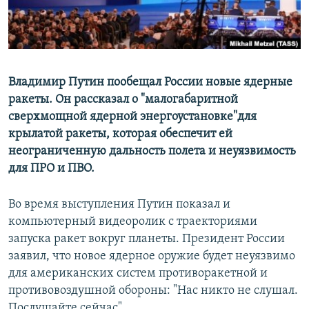
ПРИСОЕДИНЯЙТЕСЬ!
ПОБЕДИТЕЛЕЙ НЕ СУДЯТ?
КРЫМ.НЕПОКОРЕННЫЙ
ELIFBE
Владимир Путин пообещал России новые ядерные
УКРАИНСКАЯ ПРОБЛЕМА КРЫМА
ракеты. Он рассказал о "малогабаритной
Все сайты RFE/RL
сверхмощной ядерной энергоустановке"для
крылатой ракеты, которая обеспечит ей
неограниченную дальность полета и неуязвимость
для ПРО и ПВО.
Во время выступления Путин показал и
компьютерный видеоролик с траекториями
запуска ракет вокруг планеты. Президент России
заявил, что новое ядерное оружие будет неуязвимо
для американских систем противоракетной и
противовоздушной обороны: "Нас никто не слушал.
Послушайте сейчас".