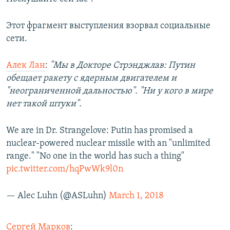
Этот фрагмент выступления взорвал социальные
сети.
Алек Лан
:
"Мы в Докторе Стрэнджлав: Путин
обещает ракету с ядерным двигателем и
"неограниченной дальностью". "Ни у кого в мире
нет такой штуки".
We are in Dr. Strangelove: Putin has promised a
nuclear-powered nuclear missile with an "unlimited
range." "No one in the world has such a thing"
pic.twitter.com/hqPwWk9l0n
— Alec Luhn (@ASLuhn)
March 1, 2018
Сергей Марков
: