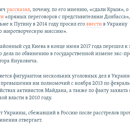
вич
рассказал
, почему, по его мнению, «сдали Крым», о
ти
«прямых переговоров с представителями Донбасса»,
сьме к Путину в 2014 году просил его
ввести
в Украину
ю миротворческую миссию».
айонный суд Киева в конце июня 2017 года перешел к
 дела по обвинению в государственной измене экс-п
ора Януковича.
яется фигурантом нескольких уголовных дел в Украине
 превышения им полномочий с ноября 2013 по февраль 
йствах активистов Майдана, а также по факту захвата
ой власти в 2010 году.
т Украины, сбежавший в Россию после расстрелов пр
инения отвергает.