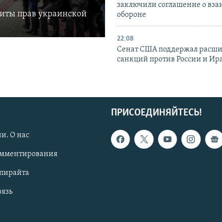
заключили соглашение о вз
щиты прав украинской
обороне
22:08
Сенат США поддержал расш
санкций против России и Ир
ПРИСОЕДИНЯЙТЕСЬ!
и. О нас
омментирования
опирайта
вязь