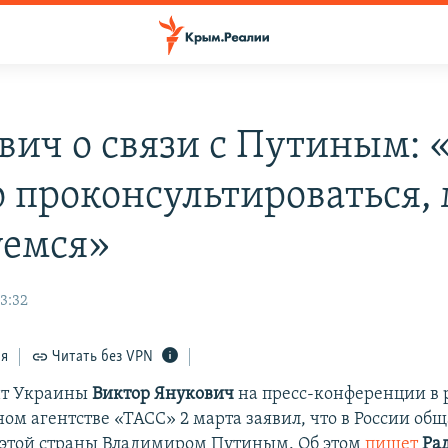
вич о связи с Путиным: 
 проконсультироваться,
уемся»
3:32
ся
Читать без VPN
нт Украины
Виктор Янукович
на пресс-конференции в 
ом агентстве «ТАСС» 2 марта заявил, что в России общ
этой страны Владимиром Путиным. Об этом
пишет
Рад