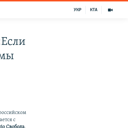
УКР
КТА
«Если
 мы
российском
ается с
іо Свобода
.