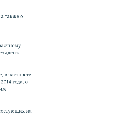
 а также о
 заочному
резидента
, в частности
2014 года, о
 им
отестующих на