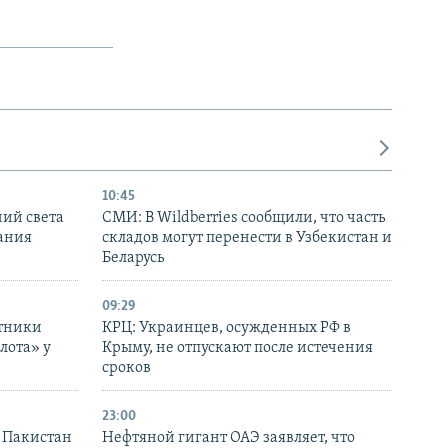
10:45
ний света
СМИ: В Wildberries сообщили, что часть
ания
складов могут перенести в Узбекистан и
Беларусь
09:29
отники
КРЦ: Украинцев, осужденных РФ в
лота» у
Крыму, не отпускают после истечения
сроков
23:00
и Пакистан
Нефтяной гигант ОАЭ заявляет, что