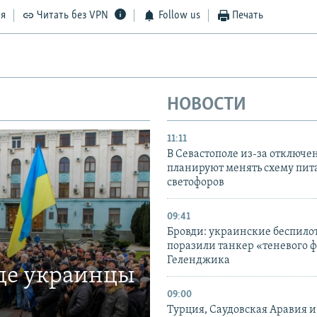
ся
Читать без VPN
Follow us
Печать
НОВОСТИ
11:11
В Севастополе из-за отключе
планируют менять схему пит
светофоров
09:41
Бровди: украинские беспил
поразили танкер «теневого ф
Геленджика
где украинцы
09:00
Турция, Саудовская Аравия 