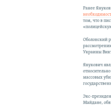
Ранее Януко
необходимос
том, что в пи
«полицейску
Оболонский р
рассмотрению
Украины Викт
Янукович явл
относительно
массовых уби
государственн
Экс-президен
Майдане, обв