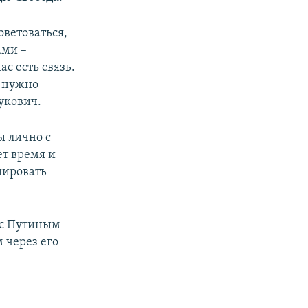
оветоваться,
ами –
ас есть связь.
и нужно
нукович.
ы лично с
ет время и
иировать
я с Путиным
 через его