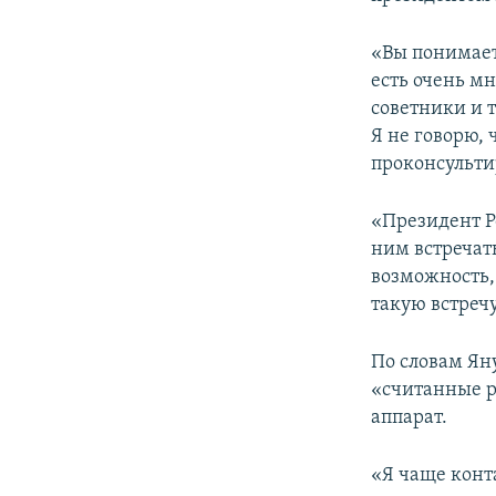
ПОБЕДИТЕЛЕЙ НЕ СУДЯТ?
КРЫМ.НЕПОКОРЕННЫЙ
«Вы понимаете
есть очень м
ELIFBE
советники и т
УКРАИНСКАЯ ПРОБЛЕМА КРЫМА
Я не говорю, 
проконсультир
«Президент Ро
ним встречат
возможность,
такую встречу
По словам Ян
«считанные р
аппарат.
«Я чаще конта