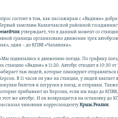
опрос состоит в том, как пассажирам с «Вадима» добра
Первый замглавы Каланчакской районной госадмини
ремейчик
утверждает, что в данный момент со станции
вной границы организовано движение трех автобусов:
ак», один – до КПВВ «Чаплинка».
«Мы подвязались к движению поезда. По графику поез
на станцию «Вадим» в 11:20. Автобус отходит в 10:30 от
забирает там людей, которые планируют отправляться н
Херсон. В 11 часов он уже на станции, у людей хватает
покупки билетов и погрузки в поезд, и отправки. Такж
которые прибывают из Херсона, если им надо до КПВВ,
в этот же автобус. И он возвращается на остановку до К
рассказал чиновник корреспонденту
Крым.Реалии
.