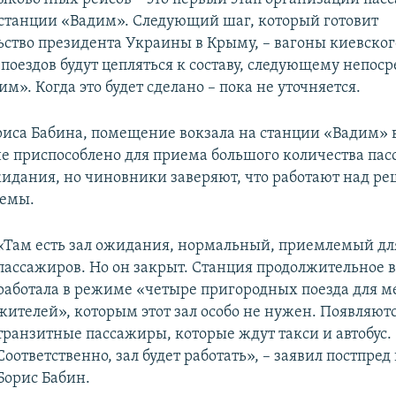
 станции «Вадим». Следующий шаг, который готовит
ьство президента Украины в Крыму, – вагоны киевског
поездов будут цепляться к составу, следующему непоср
м». Когда это будет сделано – пока не уточняется.
риса Бабина, помещение вокзала на станции «Вадим»
е приспособлено для приема большого количества пас
жидания, но чиновники заверяют, что работают над р
лемы.
«Там есть зал ожидания, нормальный, приемлемый д
пассажиров. Но он закрыт. Станция продолжительное 
работала в режиме «четыре пригородных поезда для 
жителей», которым этот зал особо не нужен. Появляют
транзитные пассажиры, которые ждут такси и автобус.
Соответственно, зал будет работать», – заявил постпре
Борис Бабин.