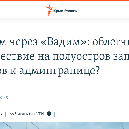
м через «Вадим»: облегч
ествие на полуостров за
ов к админгранице?
9:45
ся
Читать без VPN