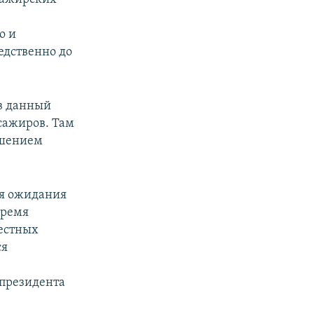
о и
едственно до
 в данный
сажиров. Там
ешением
ля ожидания
время
местных
ся
д президента