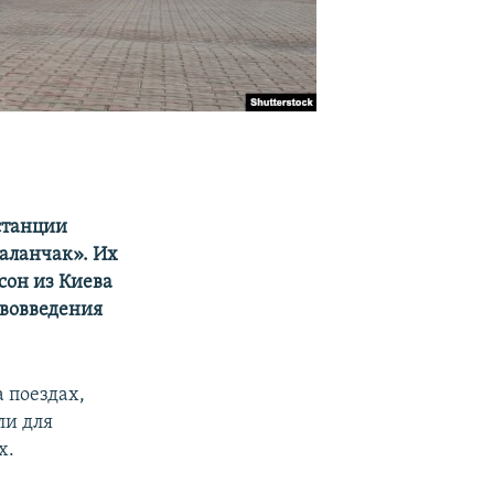
станции
Каланчак». Их
сон из Киева
ововведения
 поездах,
ли для
х.