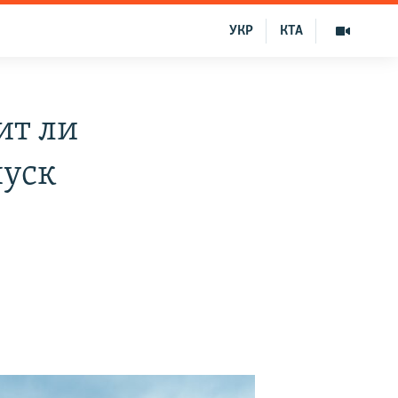
УКР
КТА
ит ли
пуск