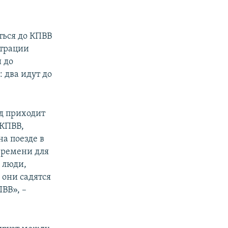
ться до КПВВ
страции
 до
 два идут до
д приходит
 КПВВ,
а поезде в
 времени для
е люди,
 они садятся
ПВВ», –