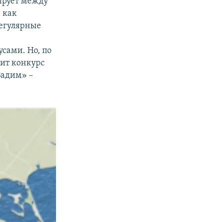
ирует между
 как
регулярные
сами. Но, по
ит конкурс
Вадим» –