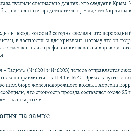
тава пустили специально для тех, кто следует в Крым
 был постоянный представитель президента Украины 
дный поезд, который сегодня сделали, это переходный
итан, в частности, и для крымчан. Потому что он скор
 согласованный с графиком киевского и харьковского 
н.
 – Вадим» (№ 6201 и № 6203) теперь отправляется ежед
атном направлении – в 11:44 и 16:45. Время в пути соста
авочном бюро железнодорожного вокзала Херсона кор
сообщили, что стоимость проезда составляет около 25 
де – плацкартные.
ания на замке
ыковочных рейсов – это первый этап организации пас