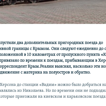
апустили два дополнительных пригородных поезда до
вной границы с Крымом. Они следуют ежедневно до 
положенной в 10 километрах от пропускного пункта «
привязано по времени к поездам, прибывающим в Хер
Корреспондент Крым.Реалии выяснял, насколько эти н
едвижение с материка на полуостров и обратно.
з Херсона до станции «Вадим» можно было добраться на
авлялись из Николаева. Но по времени они не подходи
которые приезжали на киевском и харьковском поезда