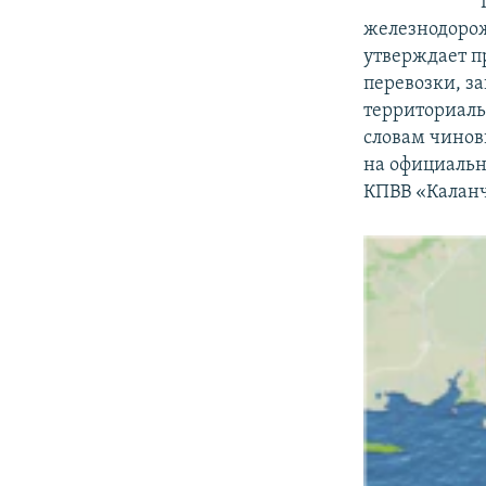
железнодорож
утверждает п
перевозки, 
территориаль
словам чинов
на официальн
КПВВ «Каланч