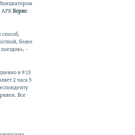
. Инициатором
в АРК
Борис
 способ,
остной, более
поездов», –
невно в 9:13
вляет 2 часа 5
респонденту
гривен. Все
сажирских