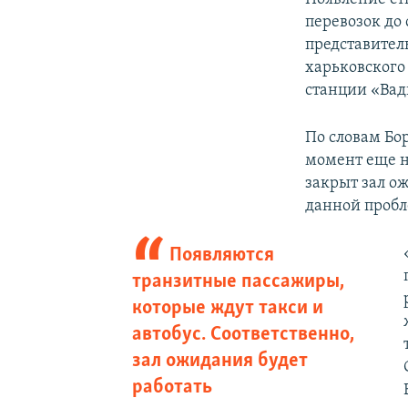
перевозок до
представител
харьковского 
станции «Вади
По словам Бо
момент еще н
закрыт зал о
данной проб
Появляются
транзитные пассажиры,
которые ждут такси и
автобус. Соответственно,
зал ожидания будет
работать