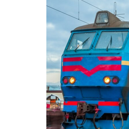
ПОБЕДИТЕЛЕЙ НЕ СУДЯТ?
КРЫМ.НЕПОКОРЕННЫЙ
ELIFBE
УКРАИНСКАЯ ПРОБЛЕМА КРЫМА