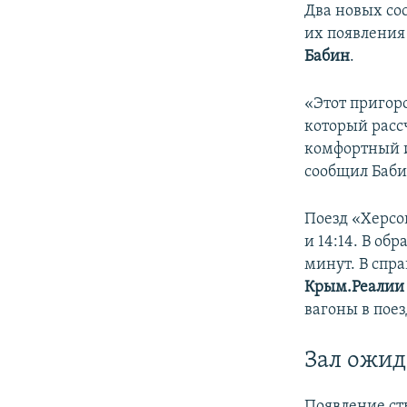
Два новых сос
их появления
Бабин
.
«Этот пригоро
который рассч
комфортный и
сообщил Баби
Поезд «Херсон
и 14:14. В обр
минут. В спр
Крым.Реалии
вагоны в поез
Зал ожид
Появление ст