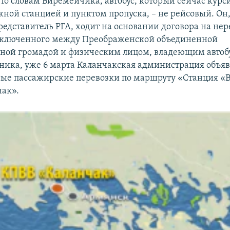
По словам Виремейчика, автобус, который сейчас курс
ной станцией и пунктом пропуска, – не рейсовый. Он,
редставитель РГА, ходит на основании договора на не
заключенного между Преображенской объединенной
ной громадой и физическим лицом, владеющим автобу
ника, уже 6 марта Каланчакская администрация объяв
ые пассажирские перевозки по маршруту «Станция «
ак».