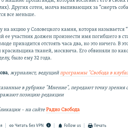
 о машине пропаганды, которая воспевает его в своих
ях). Других сотен, молча выпивающих за “смерть собак
тся все меньше.
у на акцию у Соловецкого камня, которая называется
й ее участник должен произнести имя погибшего в с
олоде приходится отстоять часа два, но это ничего. В эт
я красильщика тканей, москвича. Его обвиняли по как
лу, было ему 32 года.
ова
,
журналист, ведущий
программы "Свобода в клуба
казанные в рубрике "Мнение", передают точку зрения 
отражают позицию редакции
ликации – на сайте
Радио Свобода
ся
Читать без VPN
Follow us
Печать