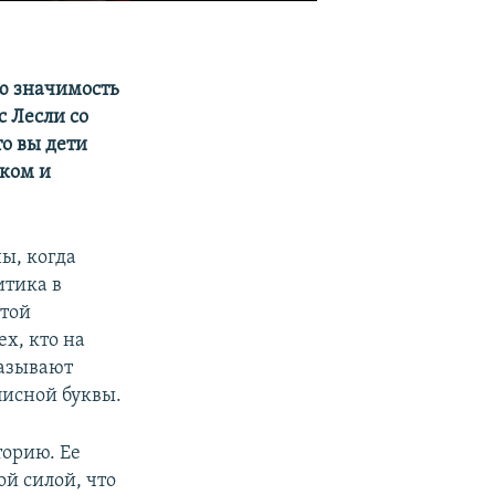
ю значимость
 Лесли со
о вы дети
ском и
ы, когда
итика в
этой
х, кто на
называют
писной буквы.
торию. Ее
й силой, что