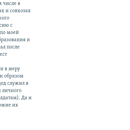
 числе в
ах и совхозах
кого
асию с
 по моей
бразования и
ал после
ест
Он в меру
ен образом
ед служил в
и личного
лдатам). Да и
хожие их