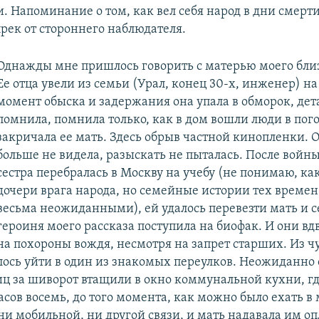
. Напоминание о том, как вел себя народ в дни смерти
рек от стороннего наблюдателя.
Однажды мне пришлось говорить с матерью моего близ
Ее отца увели из семьи (Урал, конец 30-х, инженер) на 
момент обыска и задержания она упала в обморок, дет
помнила, помнила только, как в дом вошли люди в пог
закричала ее мать. Здесь обрыв частной кинопленки. О
больше не видела, разыскать не пыталась. После войн
сестра перебралась в Москву на учебу (не понимаю, как
дочери врага народа, но семейные истории тех време
весьма неожиданными), ей удалось перевезти мать и с
героиня моего рассказа поступила на биофак. И они в
на похороны вождя, несмотря на запрет старших. Из 
лось уйти в один из знакомых переулков. Неожиданно
иц за шиворот втащили в окно коммунальной кухни, гд
сов восемь, до того момента, как можно было ехать в 
ни мобильной, ни другой связи, и мать надавала им оп