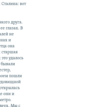
 Сталина: вот
кого друга.
ее глазах. В
алей не
онах и
тца она
ы старшая
 это удалось
н бывали
естер,
двоем пошли
чудовищной
 открылась
е они и
метро.
леух. Мы с