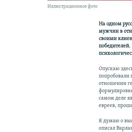
Иллюстрационное фото
На одном рус
мужчин в отн
своими клиен
победителей.
психологиче
Опускаю здес
попробовали 
отношении ге
формулировке
самом деле я
евреев, прош
Я думаю о вы
описал Варла