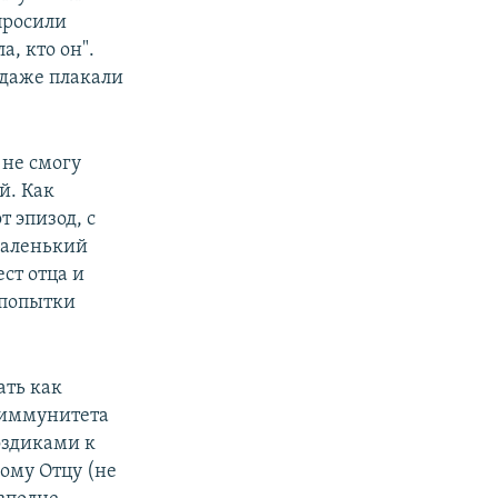
просили
а, кто он".
 даже плакали
 не смогу
й. Как
т эпизод, с
маленький
ст отца и
 попытки
ать как
 иммунитета
оздиками к
ому Отцу (не