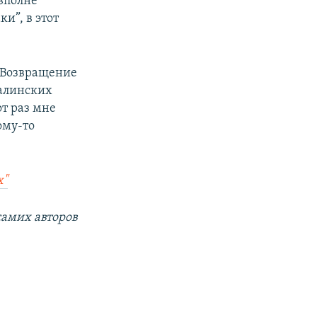
 вполне
и”, в этот
 “Возвращение
талинских
от раз мне
ому-то
х"
самих авторов