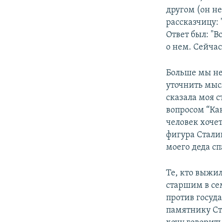
другом (он н
рассказчицу: 
Ответ был: "
о нем. Сейчас
Больше мы не 
уточнить мыс
сказала моя с
вопросом “Ка
человек хоче
фигура Стали
моего деда с
Те, кто выжи
старшим в се
против госуд
памятнику Ст