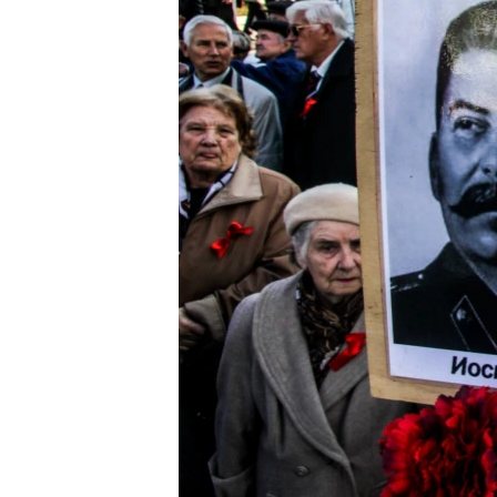
ПОБЕДИТЕЛЕЙ НЕ СУДЯТ?
КРЫМ.НЕПОКОРЕННЫЙ
ELIFBE
УКРАИНСКАЯ ПРОБЛЕМА КРЫМА