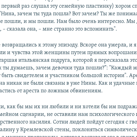
е первый раз слушал эту семейную пластинку) хором с
"Нина, зачем ты туда пошла? Вот зачем? Ты же понимал
Все пошли, и мы пошли. Нам было очень интересно. Мы
, – сказала она, – мне странно это вспоминать".
возвращались к этому эпизоду. Вскоре она умерла, и я
ли и чувства этой женщины путем прямых вопрошани
таршая итальянская подруга, которой я пересказала это
к ты думаешь, зачем девочки туда пошли?”: "Каждый 
т быть свидетелем и участником большой истории". Аре
на никак не были связаны в уме Нины. Как и удачные
пастись от ареста по ложным обвинениям.
ли, как бы мы их ни любили и ни хотели бы им подраж
мейном сценарии, не оставили нам психологического
арственного насилия. Сотни людей пойдут сегодня с гв
алину у Кремлевской стены, поклоняться символическ