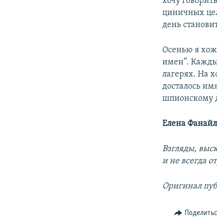
хочу говорить
циничных цел
день станови
Осенью я хож
имен”. Кажды
лагерях. На х
досталось им
шпионскому де
Елена Фанайл
Взгляды, выс
и не всегда 
Оригинал пуб
Поделить