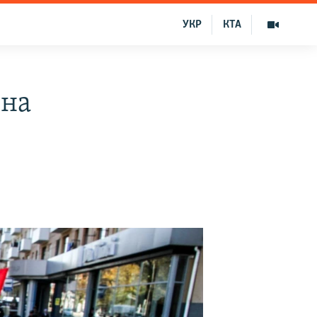
УКР
КТА
ина