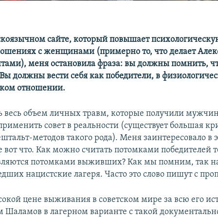
скоязычном сайте, который повышает психологическу
ошениях с женщинами (примерно то, что делает Алекс
тами), меня остановила фраза: вы должны помнить, чт
 Вы должны вести себя как победители, в физиологиче
ском отношении.
ь весь объем личных травм, которые получили мужчин
применить совет в реальности (существует большая кр
штальт-методов такого рода). Меня заинтересовало в 
 вот что. Как можно считать потомками победителей те
вляются потомками выживших? Как мы помним, так 
едших нацистские лагеря. Часто это слово пишут с про
сокой цене выживания в советском мире за всю его ис
м Шаламов в лагерном варианте с такой документально