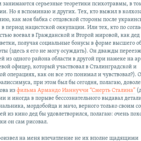
ам занимаются серьезные теоретики психотравмы, в том
и. Но я вспоминаю и других. Тех, кто выжил в колхоз
ию, как моя бабка с отцовской стороны после украинс
 в период нацистской оккупации. Или тех, кто по согл
астью воевал в Гражданской и Второй мировой, как дед
ветки, получая социальные бонусы в форме высшего о
ты (здесь я его не могу осуждать). Он дважды переезж
й из одного района области в другой при намеке на ар
евой офицер, который участвовал в Сталинградской и
й операциях, как он все это понимал и чувствовал?). 
алиссимуса, при этом был бы сегодня, полагаю, довол
ова из
фильма Армандо Ианнуччи “Смерть Сталина”
(д
ии и иногда в порыве бессознательного выдавал детал
чальника, мордобойца и мачо, верного только своим со
ей из кино дед бы удовлетворился, полагаю: очень по
ки он сам рисовал.
роизвел на меня впечатление не их вполне щадящими