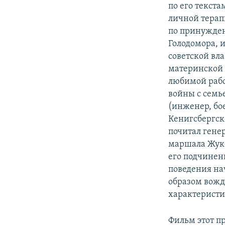
по его текст
личной терапи
по принужден
Голодомора, и
советской вл
материнской 
любимой рабо
войны с семье
(инженер, бо
Кенигсбергско
почитал генер
маршала Жук
его подчинен
поведения на
образом вожд
характеристи
Фильм этот п