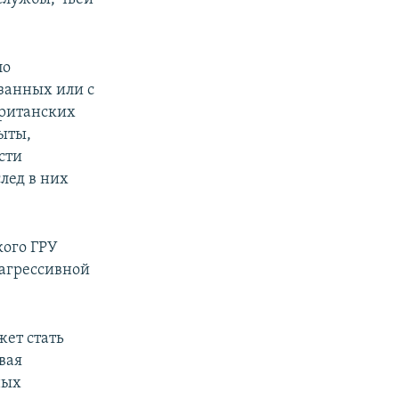
ло
занных или с
британских
рыты,
сти
лед в них
кого ГРУ
 агрессивной
жет стать
вая
ных