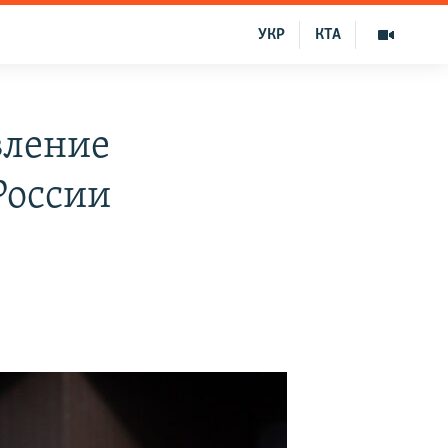
УКР
КТА
вление
России