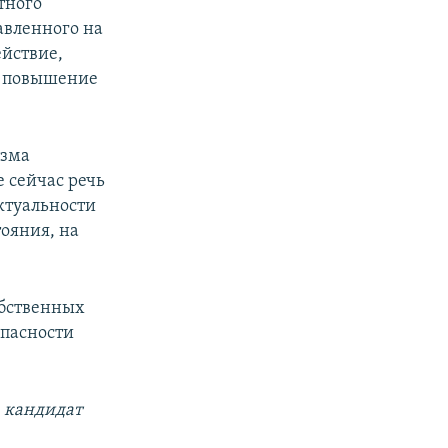
тного
авленного на
ействие,
и повышение
изма
 сейчас речь
актуальности
тояния, на
обственных
опасности
, кандидат