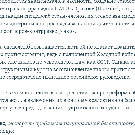
иоритетов знаменовало, в частности, создание совмес
центра контрразведки НАТО в Кракове (Польша), напр
рдинации спецслужб стран-членов, их тесное взаимод
щей доктрины контрразведывательной деятельности 
 офицеров-контрразведчиков.
а спецслужб возвращается, хоть ей не хватает драмат
о противостояния, ведь о полноценной Холодной войне
сия уже далеко не «сверхдержава», как СССР. Однако 
еструктивный курс на восстановление такого противос
но сосредоточено нынешнее российское руководство.
же в этом контексте все острее стоит вопрос реформ с
 только для включения их в систему коллективной без
 первую очередь для защиты украинского государства.
ко
,
эксперт по проблемам национальной безопасности
 наук