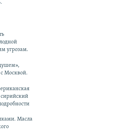
.
ть
олодной
им угрозам.
душем»,
 с Москвой.
мериканская
в сирийский
подробности
иками. Масла
кого