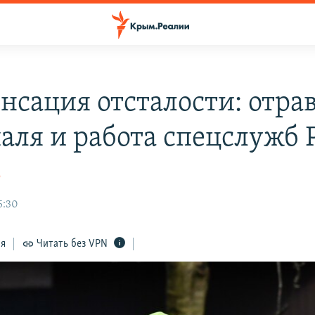
нсация отсталости: отра
аля и работа спецслужб 
о
5:30
ся
Читать без VPN