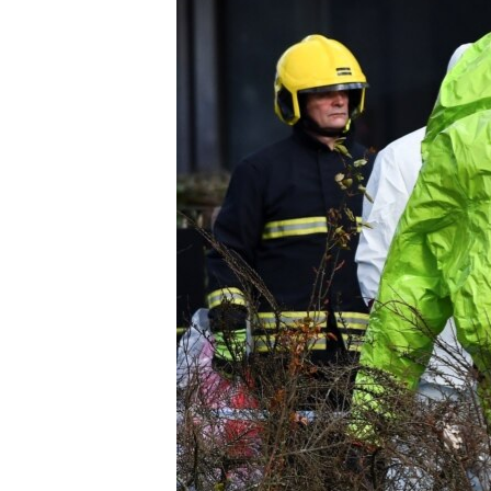
ПОБЕДИТЕЛЕЙ НЕ СУДЯТ?
КРЫМ.НЕПОКОРЕННЫЙ
ELIFBE
УКРАИНСКАЯ ПРОБЛЕМА КРЫМА