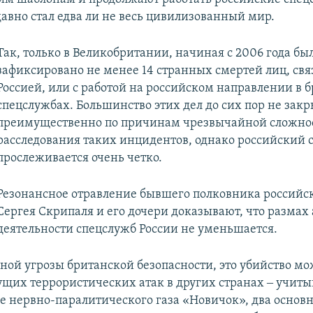
вно стал едва ли не весь цивилизованный мир.
Так, только в Великобритании, начиная с 2006 года бы
зафиксировано не менее 14 странных смертей лиц, свя
Россией, или с работой на российском направлении в 
спецслужбах. Большинство этих дел до сих пор не зак
преимущественно по причинам чрезвычайной сложно
расследования таких инцидентов, однако российский с
прослеживается очень четко.
Резонансное отравление бывшего полковника российс
Сергея Скрипаля и его дочери доказывают, что размах
деятельности спецслужб России не уменьшается.
ной угрозы британской безопасности, это убийство мо
ущих террористических атак в других странах ‒ учиты
е нервно-паралитического газа «Новичок», два основ