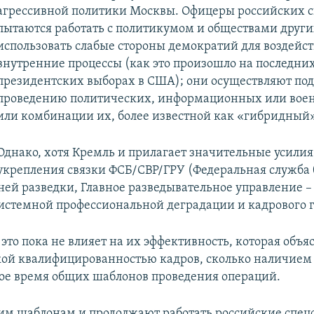
агрессивной политики Москвы. Офицеры российских 
пытаются работать с политикумом и обществами других
использовать слабые стороны демократий для воздейст
внутренние процессы (как это произошло на последни
президентских выборах в США); они осуществляют под
проведению политических, информационных или вое
или комбинации их, более известной как «гибридный
Однако, хотя Кремль и прилагает значительные усилия
укрепления связки ФСБ/СВР/ГРУ (Федеральная служба 
ей разведки, Главное разведывательное управление – 
системной профессиональной деградации и кадрового г
это пока не влияет на их эффективность, которая объя
кой квалифицированностью кадров, сколько наличие
кое время общих шаблонов проведения операций.
им шаблонам и продолжают работать российские спец