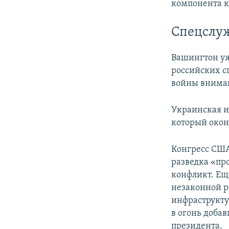
компонента к
Спецслуж
Вашингтон уж
российских с
войны вниман
Украинская и
который окон
Конгресс США
разведка «пр
конфликт. Ещ
незаконной р
инфраструкту
в огонь доба
президента.