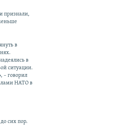
и признали,
 меньше
януть в
нях.
надеялись в
вой ситуации.
, – говорил
лами НАТО в
до сих пор.