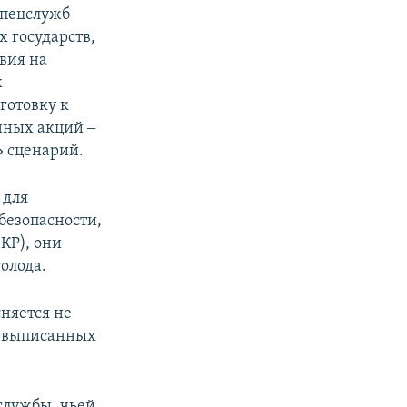
спецслужб
 государств,
вия на
х
готовку к
нных акций ‒
» сценарий.
 для
безопасности,
КР), они
олода.
сняется не
м выписанных
службы, чьей