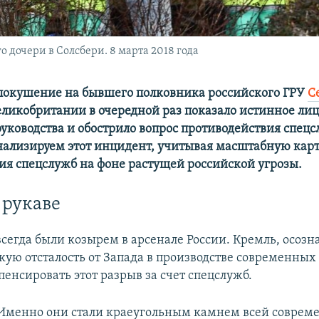
 дочери в Солсбери. 8 марта 2018 года
покушение на бывшего полковника российского ГРУ
С
еликобритании в очередной раз показало истинное ли
руководства и обострило вопрос противодействия спец
нализируем этот инцидент, учитывая масштабную кар
ия спецслужб на фоне растущей российской угрозы.
 рукаве
сегда были козырем в арсенале России. Кремль, осозн
кую отсталость от Запада в производстве современных
енсировать этот разрыв за счет спецслужб.
Именно они стали краеугольным камнем всей соврем