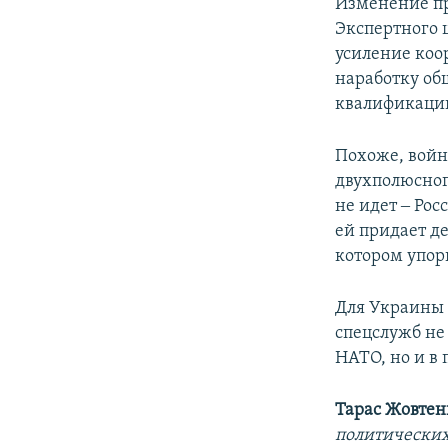
Изменение пр
Экспертного 
усиление коо
наработку об
квалификации
Похоже, войн
двухполюсног
не идет ‒ Рос
ей придает д
котором упор
Для Украины 
спецслужб не
НАТО, но и в
Тарас Жовтен
политических