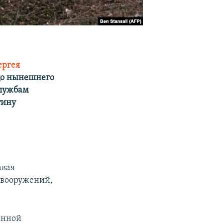
ергея
цо нынешнего
службам
тину
авая
 вооружений,
енной