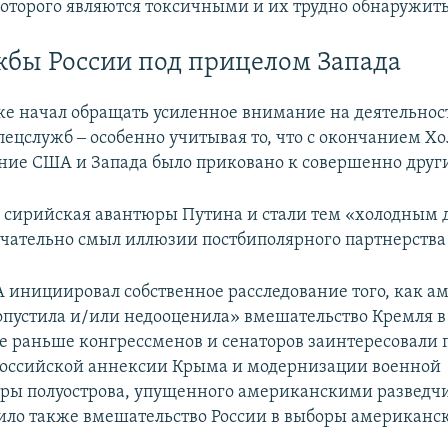
оторого являются токсичными и их трудно обнаружить
бы России под прицелом Запада
е начал обращать усиленное внимание на деятельнос
пецслужб ‒ особенно учитывая то, что с окончанием Х
ие США и Запада было приковано к совершенно друг
 сирийская авантюры Путина и стали тем «холодным 
чательно смыл иллюзии постбиполярного партнерства
 инициировал собственное расследование того, как а
опустила и/или недооценила» вмешательство Кремля 
е раньше конгрессменов и сенаторов заинтересовали 
оссийской аннексии Крыма и модернизации военной
ры полуострова, упущенного американскими разведч
вило также вмешательство России в выборы американс