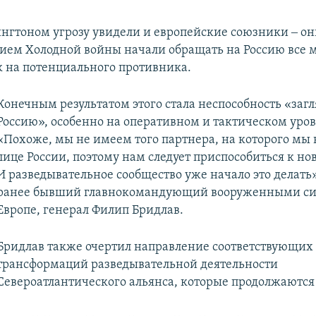
ингтоном угрозу увидели и европейские союзники ‒ он
нием Холодной войны начали обращать на Россию все
 на потенциального противника.
Конечным результатом этого стала неспособность «загл
Россию», особенно на оперативном и тактическом уров
«Похоже, мы не имеем того партнера, на которого мы 
лице России, поэтому нам следует приспособиться к но
И разведывательное сообщество уже начало это делать»
ранее бывший главнокомандующий вооруженными си
Европе, генерал Филип Бридлав.
Бридлав также очертил направление соответствующих
трансформаций разведывательной деятельности
Североатлантического альянса, которые продолжаются 