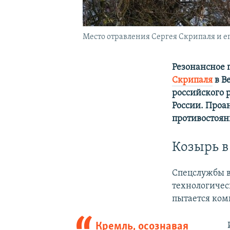
Место отравления Сергея Скрипаля и его
Резонансное 
Скрипаля
в В
российского 
России. Проа
противостоян
Козырь в
Спецслужбы в
технологичес
пытается комп
Кремль, осознавая