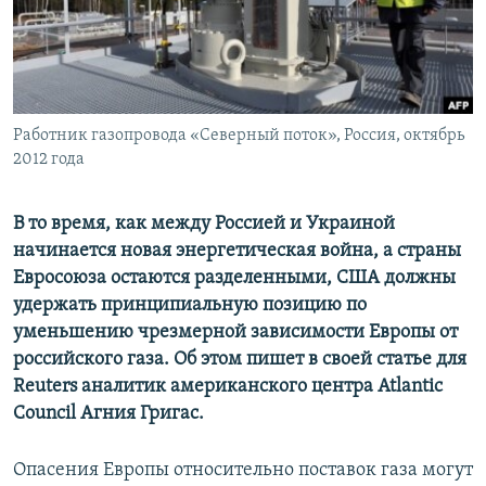
ПРИСОЕДИНЯЙТЕСЬ!
ПОБЕДИТЕЛЕЙ НЕ СУДЯТ?
КРЫМ.НЕПОКОРЕННЫЙ
ELIFBE
Работник газопровода «Северный поток», Россия, октябрь
УКРАИНСКАЯ ПРОБЛЕМА КРЫМА
2012 года
Все сайты RFE/RL
В то время, как между Россией и Украиной
начинается новая энергетическая война, а страны
Евросоюза остаются разделенными, США должны
удержать принципиальную позицию по
уменьшению чрезмерной зависимости Европы от
российского газа. Об этом пишет в своей статье для
Reuters аналитик американского центра Atlantic
Council Агния Григас.
Опасения Европы относительно поставок газа могут