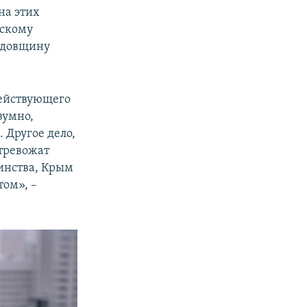
на этих
йскому
годовщину
ействующего
зумно,
 Другое дело,
тревожат
шинства, Крым
том», –