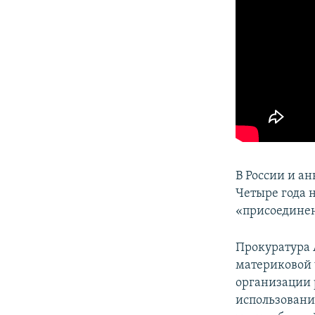
В России и а
Четыре года н
«присоединен
Прокуратура 
материковой 
организации 
использовани