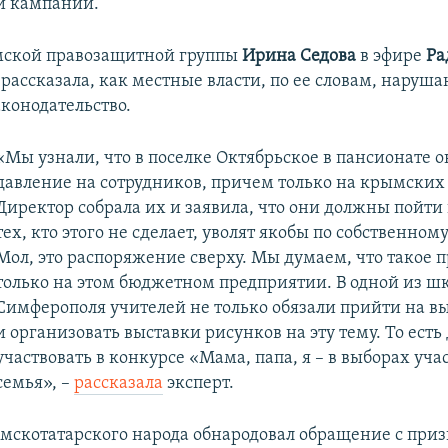
й кампании.
мской правозащитной группы
Ирина Седова
в эфире
Ра
рассказала, как местные власти, по ее словам, наруша
аконодательство.
«Мы узнали, что в поселке Октябрьское в пансионате 
давление на сотрудников, причем только на крымских 
Директор собрала их и заявила, что они должны пойти 
тех, кто этого не сделает, уволят якобы по собственно
Мол, это распоряжение сверху. Мы думаем, что такое 
только на этом бюджетном предприятии. В одной из ш
Симферополя учителей не только обязали прийти на в
и организовать выставки рисунков на эту тему. То ест
участвовать в конкурсе «Мама, папа, я – в выборах учас
семья», –
рассказала
эксперт.
скотатарского народа обнародовал обращение с при