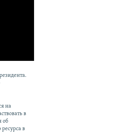
резидента.
о
я на
ствовать в
 об
 ресурса в