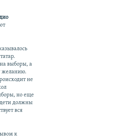
дио
ют
оказывалось
татар.
на выборы, а
му желанию.
происходит не
кол
ыборы, но еще
ь дети должны
твует вся
зывом к