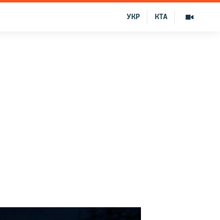
УКР
КТА