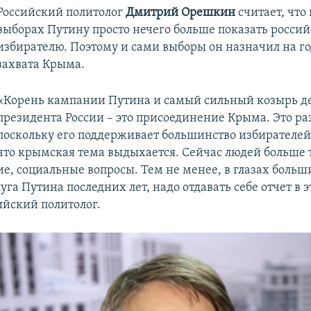
Российский политолог
Дмитрий Орешкин
считает, что 
выборах Путину просто нечего больше показать росси
избирателю. Поэтому и сами выборы он назначил на 
захвата Крыма.
«Корень кампании Путина и самый сильный козырь д
президента России – это присоединение Крыма. Это ра
поскольку его поддерживает большинство избирателей.
что крымская тема выдыхается. Сейчас людей больше 
е, социальные вопросы. Тем не менее, в глазах боль
луга Путина последних лет, надо отдавать себе отчет в э
ийский политолог.