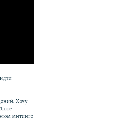
 идти
дений. Хочу
 Даже
 этом митинге