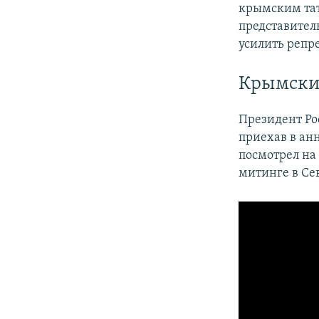
крымским тат
представител
усилить репр
Крымски
Президент Ро
приехав в ан
посмотрел на
митинге в Се