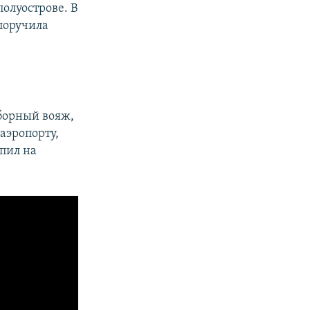
олуострове. В
поручила
борный вояж,
аэропорту,
упил на