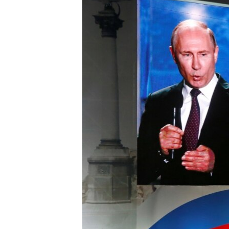
ПОБЕДИТЕЛЕЙ НЕ СУДЯТ?
КРЫМ.НЕПОКОРЕННЫЙ
ELIFBE
УКРАИНСКАЯ ПРОБЛЕМА КРЫМА