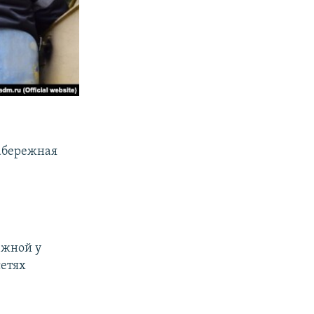
набережная
ежной у
сетях