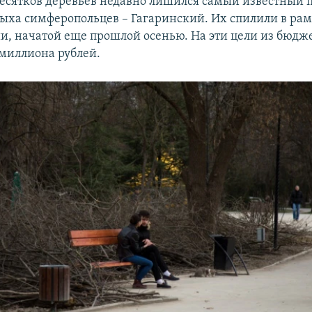
есятков деревьев недавно лишился самый известный 
дыха симферопольцев – Гагаринский. Их спилили в ра
и, начатой еще прошлой осенью. На эти цели из бюдж
миллиона рублей.