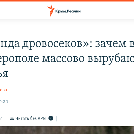
нда дровосеков»: зачем 
рополе массово выруба
ья
ова
0:30
ся
Читать без VPN