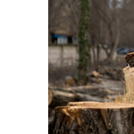
ПОБЕДИТЕЛЕЙ НЕ СУДЯТ?
КРЫМ.НЕПОКОРЕННЫЙ
ELIFBE
УКРАИНСКАЯ ПРОБЛЕМА КРЫМА