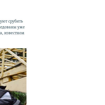
руют срубить
ледованы уже
а, известном