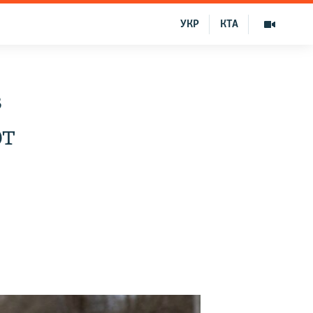
УКР
КТА
в
ют