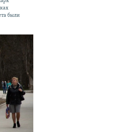
парк
мках
ета были