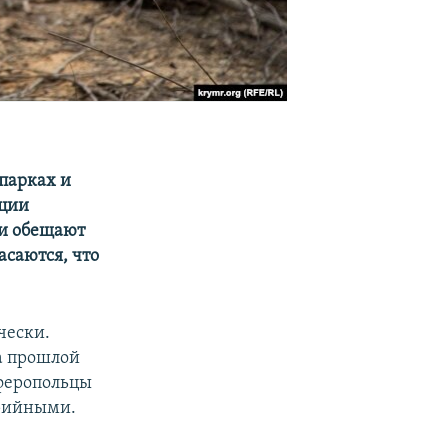
парках и
ации
 и обещают
асаются, что
чески.
а прошлой
мферопольцы
арийными.