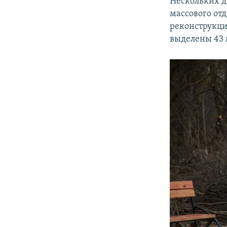
Нескольких д
массового от
реконструкци
выделены 43 