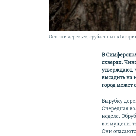
Остатки деревьев, срубленных в Гагари
В Симферопол
скверах. Чин
утверждают, 
высадить на 
город может о
Вырубку дере
Очередная во
неделе. Обру
возмущены те
Они опасаютс