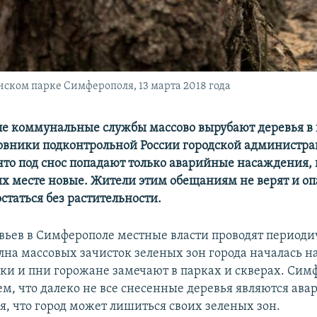
нском парке Симферополя, 13 марта 2018 года
е коммунальные службы массово вырубают деревья в 
овники подконтрольной России городской администр
что под снос попадают только аварийные насаждения,
их месте новые. Жители этим обещаниям не верят и оп
статься без растительности.
вьев в Симферополе местные власти проводят периоди
лна массовых зачисток зеленых зон города началась н
бки и пни горожане замечают в парках и скверах. Си
м, что далеко не все снесенные деревья являются ав
я, что город может лишиться своих зеленых зон.