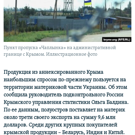
ПРИСОЕДИНЯЙТЕСЬ!
ПОБЕДИТЕЛЕЙ НЕ СУДЯТ?
КРЫМ.НЕПОКОРЕННЫЙ
ELIFBE
УКРАИНСКАЯ ПРОБЛЕМА КРЫМА
Все сайты RFE/RL
Пункт пропуска «Чаплынка» на административной
границе с Крымом. Иллюстрационное фото
Продукция из аннексированного Крыма
наибольшим спросом по-прежнему пользуется на
территории материковой части Украины. Об этом
сообщила руководитель подконтрольного России
Крымского управления статистики Ольга Балдина.
По ее данным, полуостров поставляет на материк
около трети своего экспорта на сумму 9,6 млн
долларов. Среди других крупных покупателей
крымской продукции – Беларусь, Индия и Китай.