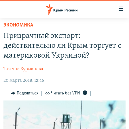
Доступность
ссылки
Вернуться
ЭКОНОМИКА
к
НОВОСТИ
Призрачный экспорт:
основному
СПЕЦПРОЕКТЫ
содержанию
действительно ли Крым торгует с
ВОДА
Вернутся
ГРУЗ 200
материковой Украиной?
к
ИСТОРИЯ
КАРТА ВОЕННЫХ ОБЪЕКТОВ КРЫМА
главной
Татьяна Курманова
ЕЩЕ
11 ЛЕТ ОККУПАЦИИ КРЫМА. 11 ИСТОРИЙ СОПРОТИВЛЕНИЯ
навигации
Вернутся
20 марта 2018, 12:45
РАДІО СВОБОДА
ИНТЕРАКТИВ
к
КАК ОБОЙТИ БЛОКИРОВКУ
ИНФОГРАФИКА
Поделиться
Читать без VPN
поиску
ТЕЛЕПРОЕКТ КРЫМ.РЕАЛИИ
Українською
СОВЕТЫ ПРАВОЗАЩИТНИКОВ
Qırımtatar
ПРОПАВШИЕ БЕЗ ВЕСТИ