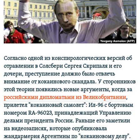
ПРИСОЕДИНЯЙТЕСЬ!
ПОБЕДИТЕЛЕЙ НЕ СУДЯТ?
КРЫМ.НЕПОКОРЕННЫЙ
ELIFBE
УКРАИНСКАЯ ПРОБЛЕМА КРЫМА
Все сайты RFE/RL
Согласно одной из конспирологических версий об
отравлении в Солсбери Сергея Скрипаля и его
дочери, преступление должно было отвлечь
внимание от кокаинового скандала. У сторонников
этой теории появились новые аргументы, когда за
российскими дипломатами из Великобритании
,
прилетел "кокаиновый самолет": Ил-96 с бортовым
номером RA-96023, принадлежащий Управлению
делами президента России. Раньше его заметили
на видеозаписях, которые опубликовала
жандармерия Аргентины по "кокаиновому делу".