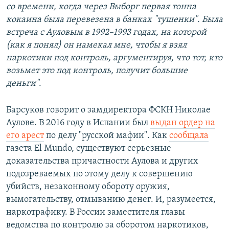
со времени, когда через Выборг первая тонна
кокаина была перевезена в банках "тушенки". Была
встреча с Ауловым в 1992–1993 годах, на которой
(как я понял) он намекал мне, чтобы я взял
наркотики под контроль, аргументируя, что тот, кто
возьмет это под контроль, получит большие
деньги"
.
Барсуков говорит о замдиректора ФСКН Николае
Аулове. В 2016 году в Испании был
выдан ордер на
его арест
по делу "русской мафии". Как
сообщала
газета El Mundo, существуют серьезные
доказательства причастности Аулова и других
подозреваемых по этому делу к совершению
убийств, незаконному обороту оружия,
вымогательству, отмыванию денег. И, разумеется,
наркотрафику. В России заместителя главы
ведомства по контролю за оборотом наркотиков,