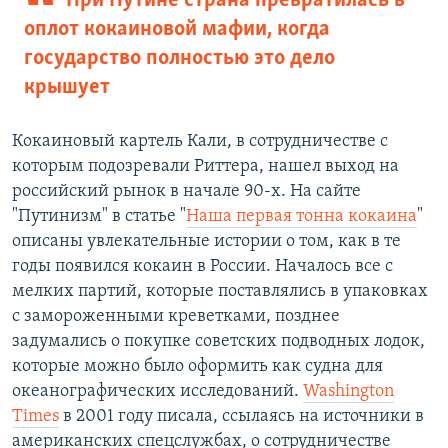
При Путине страна превратилась в
оплот кокаиновой мафии, когда
государство полностью это дело
крышует
Кокаиновый картель Кали, в сотрудничестве с
которым подозревали Риттера, нашел выход на
российский рынок в начале 90-х. На сайте
"Путинизм" в статье "
Наша первая тонна кокаина
"
описаны увлекательные истории о том, как в те
годы появился кокаин в России. Началось все с
мелких партий, которые поставлялись в упаковках
с замороженными креветками, позднее
задумались о покупке советских подводных лодок,
которые можно было оформить как судна для
океанографических исследований.
Washington
Times
в 2001 году писала, ссылаясь на источники в
американских спецслужбах, о сотрудничестве