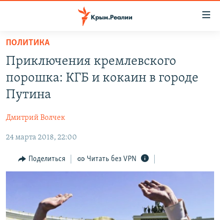
Доступность
ссылки
Вернуться
ПОЛИТИКА
к
НОВОСТИ
Приключения кремлевского
основному
СПЕЦПРОЕКТЫ
содержанию
порошка: КГБ и кокаин в городе
ВОДА
Вернутся
ГРУЗ 200
Путина
к
ИСТОРИЯ
КАРТА ВОЕННЫХ ОБЪЕКТОВ КРЫМА
главной
Дмитрий Волчек
ЕЩЕ
11 ЛЕТ ОККУПАЦИИ КРЫМА. 11 ИСТОРИЙ СОПРОТИВЛЕНИЯ
навигации
Вернутся
24 марта 2018, 22:00
РАДІО СВОБОДА
ИНТЕРАКТИВ
к
КАК ОБОЙТИ БЛОКИРОВКУ
ИНФОГРАФИКА
Поделиться
Читать без VPN
поиску
ТЕЛЕПРОЕКТ КРЫМ.РЕАЛИИ
Українською
СОВЕТЫ ПРАВОЗАЩИТНИКОВ
Qırımtatar
ПРОПАВШИЕ БЕЗ ВЕСТИ