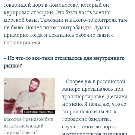
товарищей порт в Ломоносове, который он
курировал от мэрии. Это была часть военно-
морской базы. Таможни и какого-то контроля там
не было. Пошел поток контрабанды. Думаю,
примерно тогда и появились рабочие связи с
поставщиками.
– Но что-то все-таки отсыпалось для внутреннего
рынка?
–
Скорее уж в российской
манере просыпалось при
транспортировке. Деталей
не знаю. Я полагаю, что со
второй половины 90-х
городские бандиты,
Максим Фрейдзон был
владельцем акций
соучастники экспорта
фирмы "Совэкс"
нефтепродуктов запускали