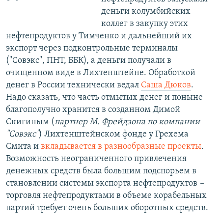
деньги колумбийских
коллег в закупку этих
нефтепродуктов у Тимченко и дальнейший их
экспорт через подконтрольные терминалы
("Совэкс", ПНТ, ББК), а деньги получали в
очищенном виде в Лихтенштейне. Обработкой
денег в Pоссии технически ведал
Саша Дюков
.
Надо сказать, что часть отмытых денег и поныне
благополучно хранится в созданном Димой
Скигиным (
партнер М. Фрейдзона по компании
"Совэкс"
) Лихтенштейнском фонде у Грехема
Смита и
вкладывается в разнообразные проекты
.
Возможность неограниченного привлечения
денежных средств была большим подспорьем в
становлении системы экспорта нефтепродуктов
–
торговля нефтепродуктами в объеме корабельных
партий требует очень больших оборотных средств.