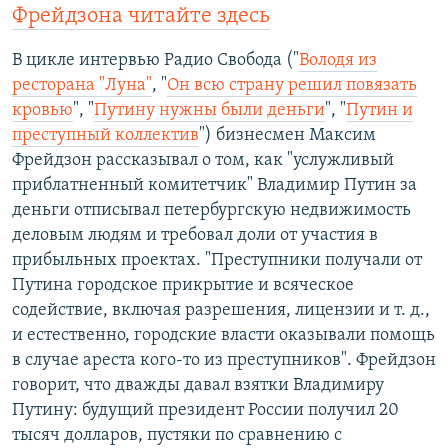
Фрейдзона читайте здесь
В цикле интервью Радио Свобода ("
Володя из
ресторана "Луна"
, "
Он всю страну решил повязать
кровью
", "
Путину нужны были деньги
", "
Путин и
преступный коллектив
") бизнесмен Максим
Фрейдзон рассказывал о том, как "услужливый
приблатненный комитетчик" Владимир Путин за
деньги отписывал петербургскую недвижимость
деловым людям и требовал доли от участия в
прибыльных проектах. "Преступники получали от
Путина городское прикрытие и всяческое
содействие, включая разрешения, лицензии и т. д.,
и естественно, городские власти оказывали помощь
в случае ареста кого-то из преступников". Фрейдзон
говорит, что дважды давал взятки Владимиру
Путину: будущий президент России получил 20
тысяч долларов, пустяки по сравнению с